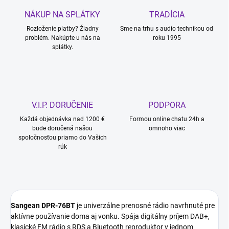
NÁKUP NA SPLÁTKY
TRADÍCIA
Rozloženie platby? Žiadny
Sme na trhu s audio technikou od
problém. Nakúpte u nás na
roku 1995
splátky.
V.I.P. DORUČENIE
PODPORA
Každá objednávka nad 1200 €
Formou online chatu 24h a
bude doručená našou
omnoho viac
spoločnosťou priamo do Vašich
rúk
Sangean DPR-76BT
je univerzálne prenosné rádio navrhnuté pre
aktívne používanie doma aj vonku. Spája digitálny príjem DAB+,
klasické FM rádio s RDS a Bluetooth reproduktor v jednom