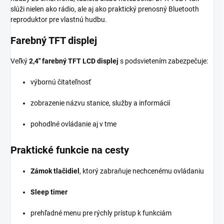
slúži nielen ako rádio, ale aj ako praktický prenosný Bluetooth
reproduktor pre vlastnú hudbu.
Farebný TFT displej
Veľký
2,4" farebný TFT LCD displej
s podsvietením zabezpečuje:
výbornú čitateľnosť
zobrazenie názvu stanice, služby a informácií
pohodlné ovládanie aj v tme
Praktické funkcie na cesty
Zámok tlačidiel
, ktorý zabraňuje nechcenému ovládaniu
Sleep timer
prehľadné menu pre rýchly prístup k funkciám