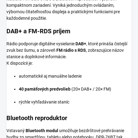
kompaktnom zariadení. Vyniká jednoduchým ovládaním,
výbornou čitateľnosťou displeja a praktickými funkciami pre
každodenné použitie.
DAB+ a FM-RDS príjem
Rádio podporuje digitálne vysielanie
DAB+
, ktoré prináša čistejší
zvuk bez šumu, a zároveň
FM rádio s RDS
, zobrazujúce názov
stanice a doplnkové informácie.
K dispozícii je:
automatické aj manuálne ladenie
40 pamäťových predvolieb
(20× DAB+ / 20× FM)
rýchle vyhľadávanie staníc
Bluetooth reproduktor
Vstavaný
Bluetooth modul
umožňuje bezdrôtové prehrávanie
hudby zo smartfónu, tabletu alebo notebooku. DPR-76BT tak