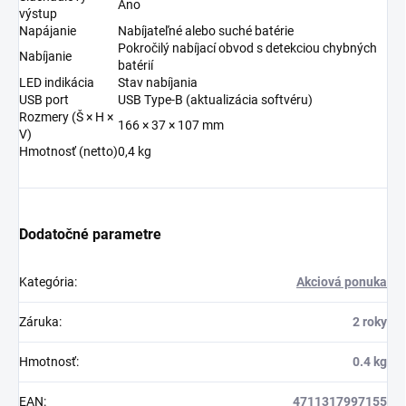
Áno
výstup
Napájanie
Nabíjateľné alebo suché batérie
Pokročilý nabíjací obvod s detekciou chybných
Nabíjanie
batérií
LED indikácia
Stav nabíjania
USB port
USB Type-B (aktualizácia softvéru)
Rozmery (Š × H ×
166 × 37 × 107 mm
V)
Hmotnosť (netto)
0,4 kg
Dodatočné parametre
Kategória
:
Akciová ponuka
Záruka
:
2 roky
Hmotnosť
:
0.4 kg
EAN
:
4711317997155