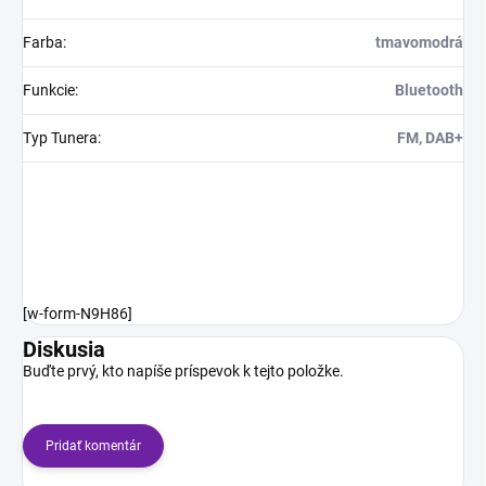
Farba
:
tmavomodrá
Funkcie
:
Bluetooth
Typ Tunera
:
FM, DAB+
[w-form-N9H86]
Diskusia
Buďte prvý, kto napíše príspevok k tejto položke.
Pridať komentár