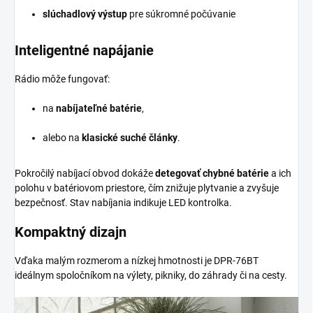
slúchadlový výstup
pre súkromné počúvanie
Inteligentné napájanie
Rádio môže fungovať:
na
nabíjateľné batérie
,
alebo na
klasické suché články
.
Pokročilý nabíjací obvod dokáže
detegovať chybné batérie
a ich
polohu v batériovom priestore, čím znižuje plytvanie a zvyšuje
bezpečnosť. Stav nabíjania indikuje LED kontrolka.
Kompaktný dizajn
Vďaka malým rozmerom a nízkej hmotnosti je DPR-76BT
ideálnym spoločníkom na výlety, pikniky, do záhrady či na cesty.