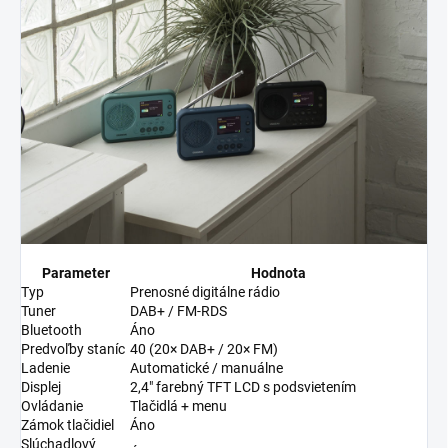
Parameter
Hodnota
Typ
Prenosné digitálne rádio
Tuner
DAB+ / FM-RDS
Bluetooth
Áno
Predvoľby staníc
40 (20× DAB+ / 20× FM)
Ladenie
Automatické / manuálne
Displej
2,4" farebný TFT LCD s podsvietením
Ovládanie
Tlačidlá + menu
Zámok tlačidiel
Áno
Slúchadlový