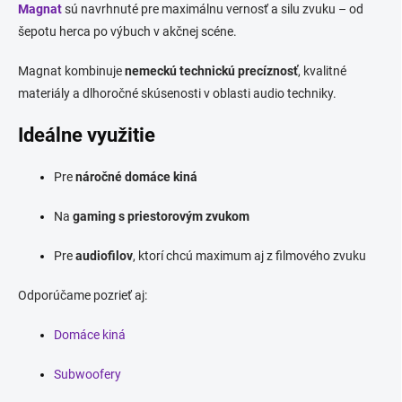
Magnat
sú navrhnuté pre maximálnu vernosť a silu zvuku – od
šepotu herca po výbuch v akčnej scéne.
Magnat kombinuje
nemeckú technickú precíznosť
, kvalitné
materiály a dlhoročné skúsenosti v oblasti audio techniky.
Ideálne využitie
Pre
náročné domáce kiná
Na
gaming s priestorovým zvukom
Pre
audiofilov
, ktorí chcú maximum aj z filmového zvuku
Odporúčame pozrieť aj:
Domáce kiná
Subwoofery