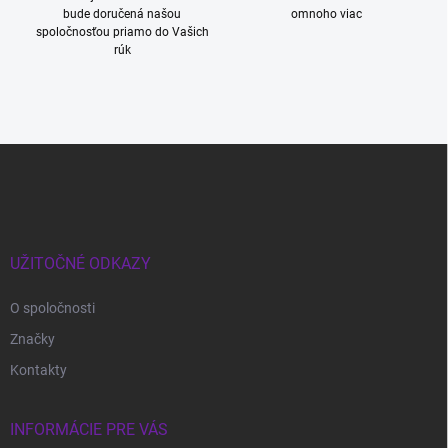
bude doručená našou
omnoho viac
spoločnosťou priamo do Vašich
rúk
Z
á
p
ä
t
i
UŽITOČNÉ ODKAZY
e
O spoločnosti
Značky
Kontakty
INFORMÁCIE PRE VÁS