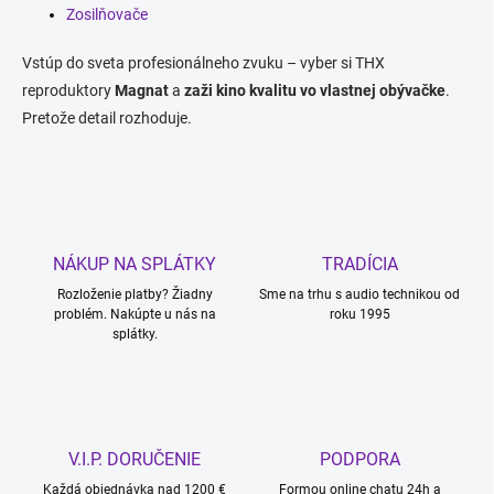
Zosilňovače
Vstúp do sveta profesionálneho zvuku – vyber si THX
reproduktory
Magnat
a
zaži kino kvalitu vo vlastnej obývačke
.
Pretože detail rozhoduje.
NÁKUP NA SPLÁTKY
TRADÍCIA
Rozloženie platby? Žiadny
Sme na trhu s audio technikou od
problém. Nakúpte u nás na
roku 1995
splátky.
V.I.P. DORUČENIE
PODPORA
Každá objednávka nad 1200 €
Formou online chatu 24h a