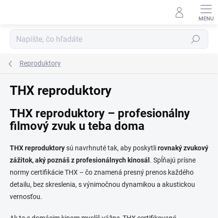
Prejsť
na
obsah
Hľadať
Reproduktory
THX reproduktory
THX reproduktory – profesionálny
filmový zvuk u teba doma
THX reproduktory
sú navrhnuté tak, aby poskytli
rovnaký zvukový
zážitok, aký poznáš z profesionálnych kinosál
. Spĺňajú prísne
normy certifikácie THX – čo znamená presný prenos každého
detailu, bez skreslenia, s výnimočnou dynamikou a akustickou
vernosťou.
Ak to s domácim kinom myslíš vážne, THX certifikované