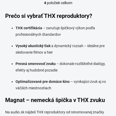
4
položiek celkom
O
v
l
Prečo si vybrať THX reproduktory?
á
d
THX certifikácia
– zaručuje špičkový výkon podľa
a
c
profesionálnych štandardov
i
e
Vysoký akustický tlak
a dynamický rozsah – ideálne pre
p
sledovanie filmov a hier
r
v
k
Presná smerovosť zvuku
– dokonale rozlíšiteľné dialógy,
y
efekty aj hudobné pozadie
v
ý
Optimalizované pre domáce kino
– vynikajúci zvuk aj vo
p
väčších miestnostiach
i
s
u
Magnat – nemecká špička v THX zvuku
Na audio.sk nájdeš THX reproduktory od renomovanej značky