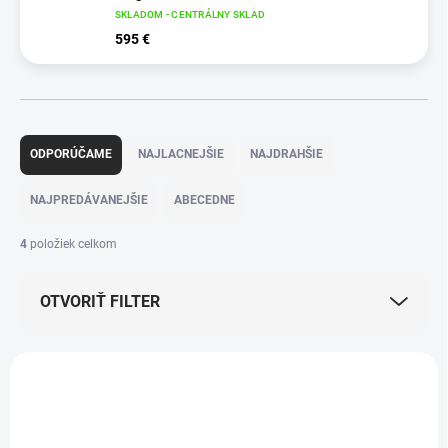
SKLADOM - CENTRÁLNY SKLAD
595 €
R
a
ODPORÚČAME
NAJLACNEJŠIE
NAJDRAHŠIE
d
e
NAJPREDÁVANEJŠIE
ABECEDNE
n
i
4
položiek celkom
e
p
OTVORIŤ FILTER
r
o
d
V
u
ý
k
p
ZADARMO
ZADARMO
t
i
o