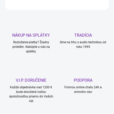
OPÝTAŤ SA
STRÁŽIŤ
NÁKUP NA SPLÁTKY
TRADÍCIA
Rozloženie platby? Žiadny
Sme na trhu s audio technikou od
problém. Nakúpte u nás na
roku 1995
splátky.
V.I.P. DORUČENIE
PODPORA
Každá objednávka nad 1200 €
Formou online chatu 24h a
bude doručená našou
omnoho viac
spoločnosťou priamo do Vašich
rúk