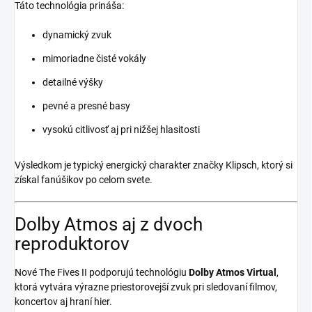
Táto technológia prináša:
dynamický zvuk
mimoriadne čisté vokály
detailné výšky
pevné a presné basy
vysokú citlivosť aj pri nižšej hlasitosti
Výsledkom je typický energický charakter značky Klipsch, ktorý si
získal fanúšikov po celom svete.
Dolby Atmos aj z dvoch
reproduktorov
Nové The Fives II podporujú technológiu
Dolby Atmos Virtual
,
ktorá vytvára výrazne priestorovejší zvuk pri sledovaní filmov,
koncertov aj hraní hier.