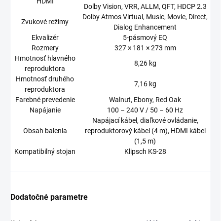
HDMI
Dolby Vision, VRR, ALLM, QFT, HDCP 2.3
Dolby Atmos Virtual, Music, Movie, Direct,
Zvukové režimy
Dialog Enhancement
Ekvalizér
5-pásmový EQ
Rozmery
327 × 181 × 273 mm
Hmotnosť hlavného
8,26 kg
reproduktora
Hmotnosť druhého
7,16 kg
reproduktora
Farebné prevedenie
Walnut, Ebony, Red Oak
Napájanie
100 – 240 V / 50 – 60 Hz
Napájací kábel, diaľkové ovládanie,
Obsah balenia
reproduktorový kábel (4 m), HDMI kábel
(1,5 m)
Kompatibilný stojan
Klipsch KS-28
Dodatočné parametre