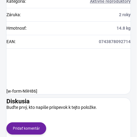
Kategória
:
Aktívne reproduktory
Záruka
:
2 roky
Hmotnosť
:
14.8 kg
EAN
:
0743878092714
[w-form-N9H86]
Diskusia
Buďte prvý, kto napíše príspevok k tejto položke.
Pridať komentár