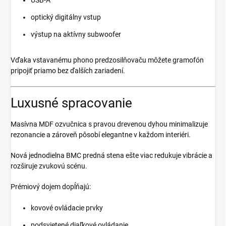
optický digitálny vstup
výstup na aktívny subwoofer
Vďaka vstavanému phono predzosilňovaču môžete gramofón
pripojiť priamo bez ďalších zariadení.
Luxusné spracovanie
Masívna MDF ozvučnica s pravou drevenou dyhou minimalizuje
rezonancie a zároveň pôsobí elegantne v každom interiéri.
Nová jednodielna BMC predná stena ešte viac redukuje vibrácie a
rozširuje zvukovú scénu.
Prémiový dojem dopĺňajú:
kovové ovládacie prvky
podsvietené diaľkové ovládanie