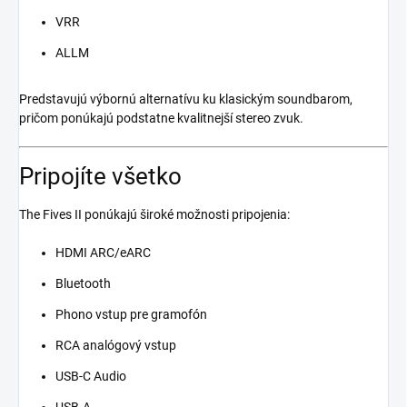
VRR
ALLM
Predstavujú výbornú alternatívu ku klasickým soundbarom,
pričom ponúkajú podstatne kvalitnejší stereo zvuk.
Pripojíte všetko
The Fives II ponúkajú široké možnosti pripojenia:
HDMI ARC/eARC
Bluetooth
Phono vstup pre gramofón
RCA analógový vstup
USB-C Audio
USB-A