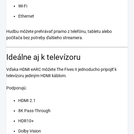
Wi-Fi
Ethernet
Hudbu môžete prehrávať priamo z telefónu, tabletu alebo
počítača bez potreby ďalšieho streamera.
Ideálne aj k televízoru
Vďaka HDMI eARC môžete The Fives II jednoducho pripojiť k
televízoru jediným HDMI káblom.
Podporujú:
HDMI 2.1
8K Pass-Through
HDR10+
Dolby Vision