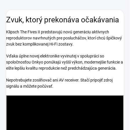
Zvuk, ktorý prekonáva očakávania
Klipsch The Fives II predstavujú novú generáciu aktívnych
reproduktorov navrhnutých pre poslucháčov, ktorí chcú špičkový
zvuk bez komplikovanej Hi-Fi zostavy.
Vďaka úplne novej elektronike vyvinutej v spolupráci so
spoločnosťou Onkyo ponúkajú vyšší výkon, modernejšie funkcie a
ešte lepšiu kvalitu reprodukcie než predchádzajúca generácia.
Nepotrebujete zosilňovač ani AV receiver. Stačí pripojiť zdroj
signálu a môžete počúvať.