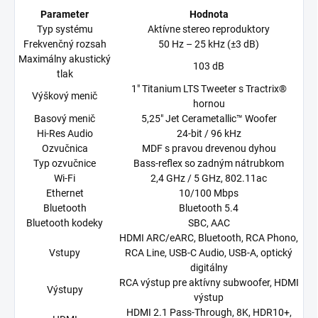
Parameter
Hodnota
Typ systému
Aktívne stereo reproduktory
Frekvenčný rozsah
50 Hz – 25 kHz (±3 dB)
Maximálny akustický
103 dB
tlak
1" Titanium LTS Tweeter s Tractrix®
Výškový menič
hornou
Basový menič
5,25" Jet Cerametallic™ Woofer
Hi-Res Audio
24-bit / 96 kHz
Ozvučnica
MDF s pravou drevenou dyhou
Typ ozvučnice
Bass-reflex so zadným nátrubkom
Wi-Fi
2,4 GHz / 5 GHz, 802.11ac
Ethernet
10/100 Mbps
Bluetooth
Bluetooth 5.4
Bluetooth kodeky
SBC, AAC
HDMI ARC/eARC, Bluetooth, RCA Phono,
Vstupy
RCA Line, USB-C Audio, USB-A, optický
digitálny
RCA výstup pre aktívny subwoofer, HDMI
Výstupy
výstup
HDMI 2.1 Pass-Through, 8K, HDR10+,