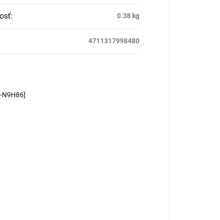
osť
:
0.38 kg
4711317998480
m-N9H86]