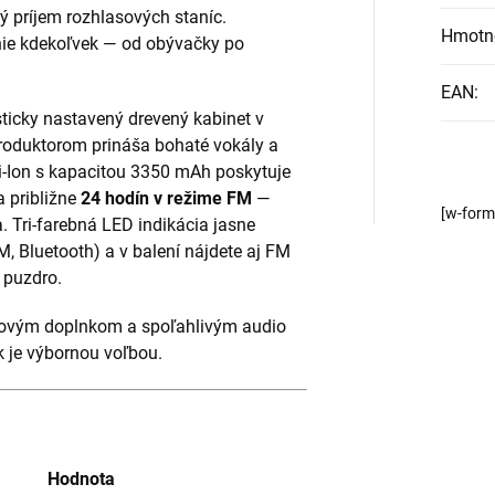
ý príjem rozhlasových staníc.
Hmotn
ie kdekoľvek — od obývačky po
EAN
:
icky nastavený drevený kabinet v
produktorom prináša bohaté vokály a
i-Ion s kapacitou 3350 mAh poskytuje
 približne
24 hodín v režime FM
—
[w-for
. Tri-farebná LED indikácia jasne
M, Bluetooth) a v balení nájdete aj FM
 puzdro.
ajnovým doplnkom a spoľahlivým audio
 je výbornou voľbou.
Hodnota