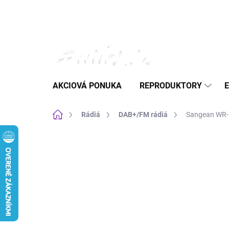
Prejsť
na
obsah
AKCIOVÁ PONUKA
REPRODUKTORY
Domov
Rádiá
DAB+/FM rádiá
Sangean WR-7
Neohodnotené
Podrobnosti hodnote