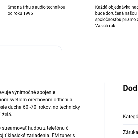
Sme na trhu s audio technikou
Každá objednávka na
od roku 1995
bude doručená našou
spoločnosťou priamo 
Vašich rúk
Dod
avuje výnimočné spojenie
nom svetlom orechovom odtieni a
sie ducha 60.-70. rokov, no technicky
 želá.
Kategó
 streamovať hudbu z telefónu či
Záruk
ojiť klasické zariadenia. FM tuner s