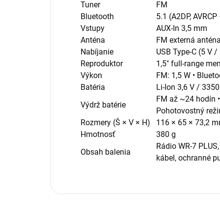
Tuner
FM
Bluetooth
5.1 (A2DP, AVRCP
Vstupy
AUX-In 3,5 mm
Anténa
FM externá anténa
Nabíjanie
USB Type-C (5 V / 
Reproduktor
1,5″ full-range me
Výkon
FM: 1,5 W • Bluet
Batéria
Li-Ion 3,6 V / 335
FM až ~24 hodín •
Výdrž batérie
Pohotovostný rež
Rozmery (Š × V × H)
116 × 65 × 73,2 
Hmotnosť
380 g
Rádio WR-7 PLUS, 
Obsah balenia
kábel, ochranné p