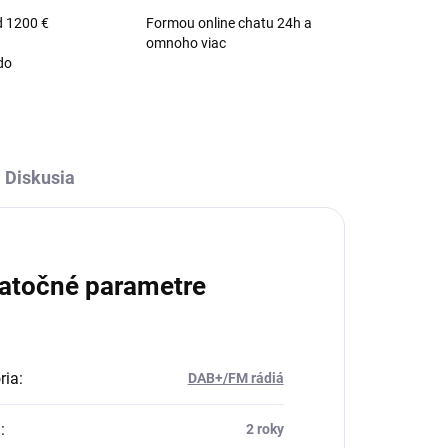
d 1200 €
Formou online chatu 24h a
omnoho viac
do
Diskusia
atočné parametre
ria
:
DAB+/FM rádiá
a
:
2 roky