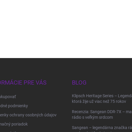
ORMÁCIE PRE VÁS
BLOG
Klipsch Heritage Series – Legend
akupovať
ktorá žije už viac než 75 rokov
dné podmienky
Recenzia: Sangean DDR-7X – ma
enky ochrany osobných údajov
rádio s veľkým srdcom
mačný poriadok
Sangean – legendárna značka rád