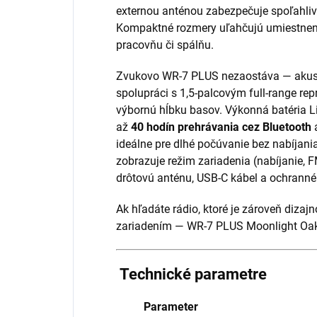
externou anténou zabezpečuje spoľahliv
Kompaktné rozmery uľahčujú umiestnen
pracovňu či spálňu.
Zvukovo WR-7 PLUS nezaostáva — akust
spolupráci s 1,5-palcovým full-range re
výbornú hĺbku basov. Výkonná batéria L
až
40 hodín prehrávania cez Bluetooth
a
ideálne pre dlhé počúvanie bez nabíjania
zobrazuje režim zariadenia (nabíjanie, F
drôtovú anténu, USB-C kábel a ochranné
Ak hľadáte rádio, ktoré je zároveň diz
zariadením — WR-7 PLUS Moonlight Oak
Technické parametre
Parameter