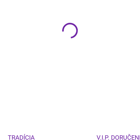
−
+
Rádio WR-7 PLUS v elegantn
Oak“ spája štýlový retro diz
Bluetooth 5.1, AUX vstup a vý
zvuk, štýl a výkon v jednom.
DETAILNÉ INFORMÁCIE
TRADÍCIA
V.I.P. DORUČEN