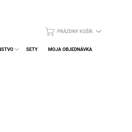
PRÁZDNY KOŠÍK
NÁKUPNÝ
KOŠÍK
NSTVO
SETY
MOJA OBJEDNÁVKA
ZNAČKY
)
026
MOŽNOSTI DORUČENIA