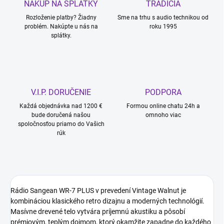
NÁKUP NA SPLÁTKY
TRADÍCIA
Rozloženie platby? Žiadny
Sme na trhu s audio technikou od
problém. Nakúpte u nás na
roku 1995
splátky.
V.I.P. DORUČENIE
PODPORA
Každá objednávka nad 1200 €
Formou online chatu 24h a
bude doručená našou
omnoho viac
spoločnosťou priamo do Vašich
rúk
Rádio Sangean WR-7 PLUS v prevedení Vintage Walnut je
kombináciou klasického retro dizajnu a moderných technológií.
Masívne drevené telo vytvára príjemnú akustiku a pôsobí
prémiovým, teplým dojmom, ktorý okamžite zapadne do každého