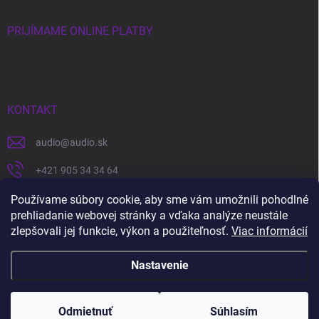
PRIJÍMAME ONLINE PLATBY
KONTAKT
audio
@
audio.sk
+421 905 34 34 64
https://www.facebook.com/audio.sk
Používame súbory cookie, aby sme vám umožnili pohodlné
prehliadanie webovej stránky a vďaka analýze neustále
audio.sk
zlepšovali jej funkcie, výkon a použiteľnosť.
Viac informácií
Nastavenie
Copyright 2026
audio.sk
. Všetky práva vyhradené.
Upraviť nastavenie
cookies
Odmietnuť
Súhlasím