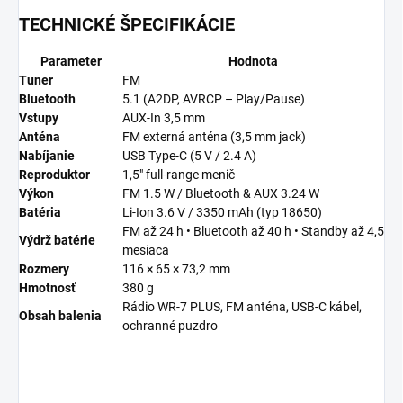
TECHNICKÉ ŠPECIFIKÁCIE
Parameter
Hodnota
Tuner
FM
Bluetooth
5.1 (A2DP, AVRCP – Play/Pause)
Vstupy
AUX-In 3,5 mm
Anténa
FM externá anténa (3,5 mm jack)
Nabíjanie
USB Type-C (5 V / 2.4 A)
Reproduktor
1,5″ full-range menič
Výkon
FM 1.5 W / Bluetooth & AUX 3.24 W
Batéria
Li-Ion 3.6 V / 3350 mAh (typ 18650)
FM až 24 h • Bluetooth až 40 h • Standby až 4,5
Výdrž batérie
mesiaca
Rozmery
116 × 65 × 73,2 mm
Hmotnosť
380 g
Rádio WR-7 PLUS, FM anténa, USB-C kábel,
Obsah balenia
ochranné puzdro