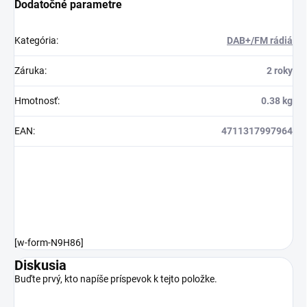
Dodatočné parametre
Kategória
:
DAB+/FM rádiá
Záruka
:
2 roky
Hmotnosť
:
0.38 kg
EAN
:
4711317997964
[w-form-N9H86]
Diskusia
Buďte prvý, kto napíše príspevok k tejto položke.