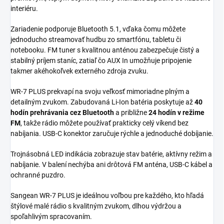
interiéru.
Zariadenie podporuje Bluetooth 5.1, vďaka čomu môžete
jednoducho streamovať hudbu zo smartfónu, tabletu či
notebooku. FM tuner s kvalitnou anténou zabezpečuje čistý a
stabilný príjem staníc, zatiaľ čo AUX In umožňuje pripojenie
takmer akéhokoľvek externého zdroja zvuku.
WR-7 PLUS prekvapí na svoju veľkosť mimoriadne plným a
detailným zvukom. Zabudovaná Li-Ion batéria poskytuje až
40
hodín prehrávania cez Bluetooth
a približne
24 hodín v režime
FM
, takže rádio môžete používať prakticky celý víkend bez
nabíjania. USB-C konektor zaručuje rýchle a jednoduché dobíjanie.
Trojnásobná LED indikácia zobrazuje stav batérie, aktívny režim a
nabíjanie. V balení nechýba ani drôtová FM anténa, USB-C kábel a
ochranné puzdro.
Sangean WR-7 PLUS je ideálnou voľbou pre každého, kto hľadá
štýlové malé rádio s kvalitným zvukom, dlhou výdržou a
spoľahlivým spracovaním.