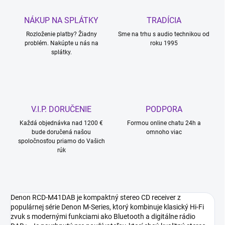
NÁKUP NA SPLÁTKY
TRADÍCIA
Rozloženie platby? Žiadny
Sme na trhu s audio technikou od
problém. Nakúpte u nás na
roku 1995
splátky.
V.I.P. DORUČENIE
PODPORA
Každá objednávka nad 1200 €
Formou online chatu 24h a
bude doručená našou
omnoho viac
spoločnosťou priamo do Vašich
rúk
Denon RCD-M41DAB je kompaktný stereo CD receiver z
populárnej série Denon M-Series, ktorý kombinuje klasický Hi-Fi
zvuk s modernými funkciami ako Bluetooth a digitálne rádio