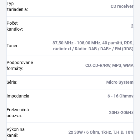
Typ
CD receiver
zariadenia
:
Počet
2
kanálov
:
87,50 MHz - 108,00 MHz, 40 pamätí, RDS,
Tuner
:
rádiotext / Rádio: DAB / DAB+ / FM (RDS)
Podporované
CD, CD-R/RW, MP3, WMA
formáty
:
Séria
:
Micro System
Impedancia
:
6 - 16 Ohmov
Frekvenčná
20Hz-20kHz
odozva
:
Výkon na
2x 30W / 6 Ohm, 1kHz, T.H.D. 10%
kanál
: