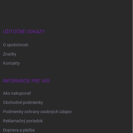
á
p
ä
t
i
UŽITOČNÉ ODKAZY
e
O spoločnosti
Značky
Kontakty
INFORMÁCIE PRE VÁS
Ako nakupovať
Obchodné podmienky
Podmienky ochrany osobných údajov
Reklamačný poriadok
Doprava a platba