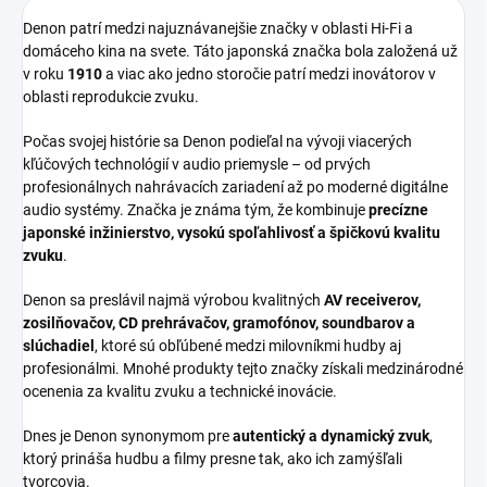
Denon patrí medzi najuznávanejšie značky v oblasti Hi-Fi a
domáceho kina na svete. Táto japonská značka bola založená už
v roku
1910
a viac ako jedno storočie patrí medzi inovátorov v
oblasti reprodukcie zvuku.
Počas svojej histórie sa Denon podieľal na vývoji viacerých
kľúčových technológií v audio priemysle – od prvých
profesionálnych nahrávacích zariadení až po moderné digitálne
audio systémy. Značka je známa tým, že kombinuje
precízne
japonské inžinierstvo, vysokú spoľahlivosť a špičkovú kvalitu
zvuku
.
Denon sa preslávil najmä výrobou kvalitných
AV receiverov,
zosilňovačov, CD prehrávačov, gramofónov, soundbarov a
slúchadiel
, ktoré sú obľúbené medzi milovníkmi hudby aj
profesionálmi. Mnohé produkty tejto značky získali medzinárodné
ocenenia za kvalitu zvuku a technické inovácie.
Dnes je Denon synonymom pre
autentický a dynamický zvuk
,
ktorý prináša hudbu a filmy presne tak, ako ich zamýšľali
tvorcovia.