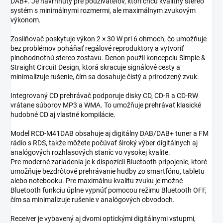
DAB+. Je navrhnutý pre používateľov, ktorí chcú kvalitný stereo
systém s minimálnymi rozmermi, ale maximálnym zvukovým
výkonom.
Zosilňovač poskytuje výkon 2 × 30 W pri 6 ohmoch, čo umožňuje
bez problémov poháňať regálové reproduktory a vytvoriť
plnohodnotnú stereo zostavu. Denon použil koncepciu Simple &
Straight Circuit Design, ktorá skracuje signálové cesty a
minimalizuje rušenie, čím sa dosahuje čistý a prirodzený zvuk.
Integrovaný CD prehrávač podporuje disky CD, CD-R a CD-RW
vrátane súborov MP3 a WMA. To umožňuje prehrávať klasické
hudobné CD aj vlastné kompilácie.
Model RCD-M41DAB obsahuje aj digitálny DAB/DAB+ tuner a FM
rádio s RDS, takže môžete počúvať široký výber digitálnych aj
analógových rozhlasových staníc vo vysokej kvalite.
Pre moderné zariadenia je k dispozícii Bluetooth pripojenie, ktoré
umožňuje bezdrôtové prehrávanie hudby zo smartfónu, tabletu
alebo notebooku. Pre maximálnu kvalitu zvuku je možné
Bluetooth funkciu úplne vypnúť pomocou režimu Bluetooth OFF,
čím sa minimalizuje rušenie v analógových obvodoch.
Receiver je vybavený aj dvomi optickými digitálnymi vstupmi,