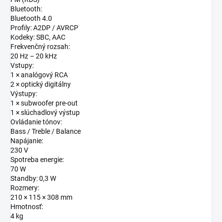
Bluetooth:
Bluetooth 4.0
Profily: A2DP / AVRCP
Kodeky: SBC, AAC
Frekvenčný rozsah:
20 Hz – 20 kHz
Vstupy:
1 × analógový RCA
2 × optický digitálny
Výstupy:
1 × subwoofer pre-out
1 × slúchadlový výstup
Ovládanie tónov:
Bass / Treble / Balance
Napájanie:
230 V
Spotreba energie:
70 W
Standby: 0,3 W
Rozmery:
210 × 115 × 308 mm
Hmotnosť:
4 kg