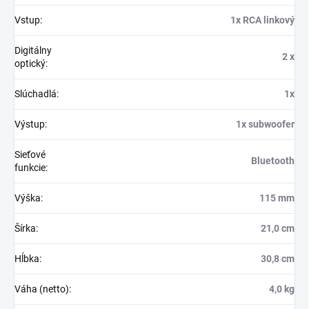
Vstup
:
1x RCA linkový
Digitálny
2 x
optický
:
Slúchadlá
:
1x
Výstup
:
1x subwoofer
Sieťové
Bluetooth
funkcie
:
Výška
:
115 mm
Šírka
:
21,0 cm
Hĺbka
:
30,8 cm
Váha (netto)
:
4,0 kg