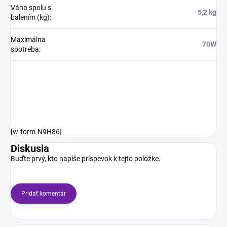
Váha spolu s
5,2 kg
balením (kg)
:
Maximálna
70W
spotreba
:
[w-form-N9H86]
Diskusia
Buďte prvý, kto napíše príspevok k tejto položke.
Pridať komentár