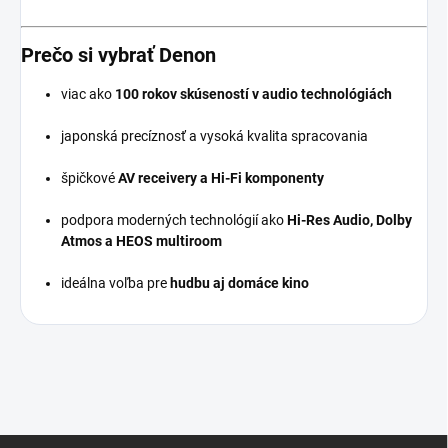
Prečo si vybrať Denon
viac ako
100 rokov skúseností v audio technológiách
japonská precíznosť a vysoká kvalita spracovania
špičkové
AV receivery a Hi-Fi komponenty
podpora moderných technológií ako
Hi-Res Audio, Dolby
Atmos a HEOS multiroom
ideálna voľba pre
hudbu aj domáce kino
Z