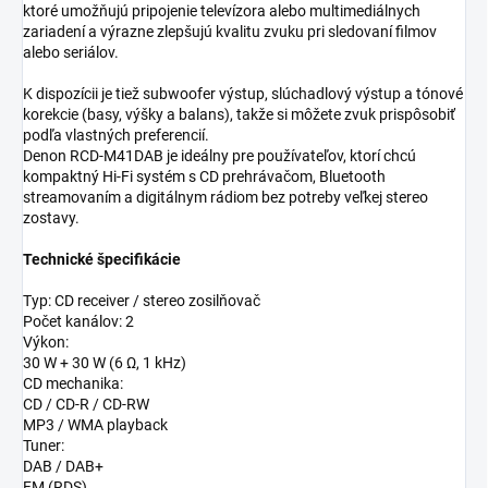
ktoré umožňujú pripojenie televízora alebo multimediálnych
zariadení a výrazne zlepšujú kvalitu zvuku pri sledovaní filmov
alebo seriálov.
K dispozícii je tiež subwoofer výstup, slúchadlový výstup a tónové
korekcie (basy, výšky a balans), takže si môžete zvuk prispôsobiť
podľa vlastných preferencií.
Denon RCD-M41DAB je ideálny pre používateľov, ktorí chcú
kompaktný Hi-Fi systém s CD prehrávačom, Bluetooth
streamovaním a digitálnym rádiom bez potreby veľkej stereo
zostavy.
Technické špecifikácie
Typ: CD receiver / stereo zosilňovač
Počet kanálov: 2
Výkon:
30 W + 30 W (6 Ω, 1 kHz)
CD mechanika:
CD / CD-R / CD-RW
MP3 / WMA playback
Tuner:
DAB / DAB+
FM (RDS)