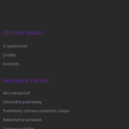
Z
á
p
ä
t
i
UŽITOČNÉ ODKAZY
e
O spoločnosti
Značky
Kontakty
INFORMÁCIE PRE VÁS
Ako nakupovať
Obchodné podmienky
Podmienky ochrany osobných údajov
Reklamačný poriadok
Doprava a platba