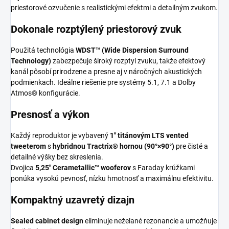
priestorové ozvučenie s realistickými efektmi a detailným zvukom.
Dokonale rozptýlený priestorový zvuk
Použitá technológia
WDST™ (Wide Dispersion Surround
Technology)
zabezpečuje široký rozptyl zvuku, takže efektový
kanál pôsobí prirodzene a presne aj v náročných akustických
podmienkach. Ideálne riešenie pre systémy 5.1, 7.1 a Dolby
Atmos® konfigurácie.
Presnosť a výkon
Každý reproduktor je vybavený
1″ titánovým LTS vented
tweeterom
s
hybridnou Tractrix® hornou (90°×90°)
pre čisté a
detailné výšky bez skreslenia.
Dvojica
5,25″ Cerametallic™ wooferov
s Faraday krúžkami
ponúka vysokú pevnosť, nízku hmotnosť a maximálnu efektivitu.
Kompaktný uzavretý dizajn
Sealed cabinet design
eliminuje neželané rezonancie a umožňuje