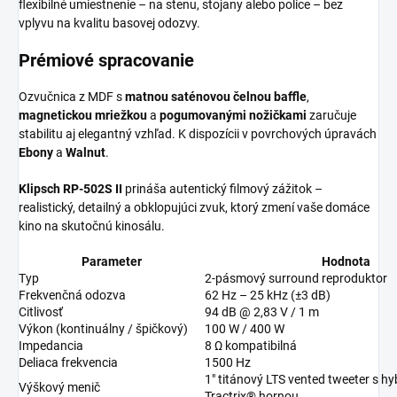
flexibilné umiestnenie – na stenu, stojany alebo police – bez
vplyvu na kvalitu basovej odozvy.
Prémiové spracovanie
Ozvučnica z MDF s
matnou saténovou čelnou baffle
,
magnetickou mriežkou
a
pogumovanými nožičkami
zaručuje
stabilitu aj elegantný vzhľad. K dispozícii v povrchových úpravách
Ebony
a
Walnut
.
Klipsch RP-502S II
prináša autentický filmový zážitok –
realistický, detailný a obklopujúci zvuk, ktorý zmení vaše domáce
kino na skutočnú kinosálu.
Parameter
Hodnota
Typ
2-pásmový surround reproduktor
Frekvenčná odozva
62 Hz – 25 kHz (±3 dB)
Citlivosť
94 dB @ 2,83 V / 1 m
Výkon (kontinuálny / špičkový)
100 W / 400 W
Impedancia
8 Ω kompatibilná
Deliaca frekvencia
1500 Hz
1″ titánový LTS vented tweeter s h
Výškový menič
Tractrix® hornou