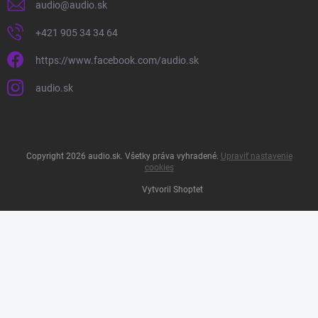
audio
@
audio.sk
+421 905 34 34 64
https://www.facebook.com/audio.sk
audio.sk
Copyright 2026
audio.sk
. Všetky práva vyhradené.
Upraviť nastavenie
cookies
Vytvoril Shoptet