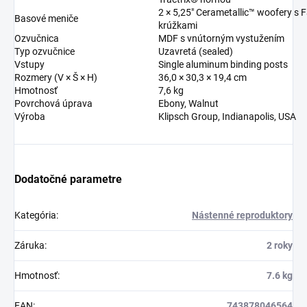
2 × 5,25″ Cerametallic™ woofery s 
Basové meniče
krúžkami
Ozvučnica
MDF s vnútorným vystužením
Typ ozvučnice
Uzavretá (sealed)
Vstupy
Single aluminum binding posts
Rozmery (V × Š × H)
36,0 × 30,3 × 19,4 cm
Hmotnosť
7,6 kg
Povrchová úprava
Ebony, Walnut
Výroba
Klipsch Group, Indianapolis, USA
Dodatočné parametre
Kategória
:
Nástenné reproduktory
Záruka
:
2 roky
Hmotnosť
:
7.6 kg
EAN
:
743878046564