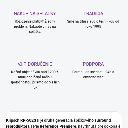
NÁKUP NA SPLÁTKY
TRADÍCIA
Rozloženie platby? Žiadny
Sme na trhu s audio technikou od
problém. Nakúpte u nás na
roku 1995
splátky.
V.I.P. DORUČENIE
PODPORA
Každá objednávka nad 1200 €
Formou online chatu 24h a
bude doručená našou
omnoho viac
spoločnosťou priamo do Vašich
rúk
Klipsch RP-502S II
je druhá generácia špičkového
surround
reproduktora
série
Reference Premiere
, navrhnutá pre dokonalé