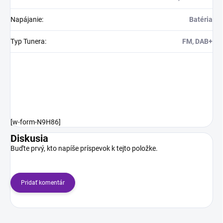
Napájanie
:
Batéria
Typ Tunera
:
FM, DAB+
[w-form-N9H86]
Diskusia
Buďte prvý, kto napíše príspevok k tejto položke.
Pridať komentár