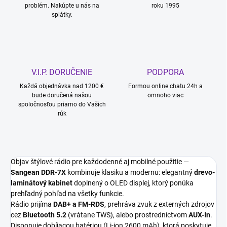
problém. Nakúpte u nás na
roku 1995
splátky.
V.I.P. DORUČENIE
PODPORA
Každá objednávka nad 1200 €
Formou online chatu 24h a
bude doručená našou
omnoho viac
spoločnosťou priamo do Vašich
rúk
Objav štýlové rádio pre každodenné aj mobilné použitie —
Sangean DDR-7X
kombinuje klasiku a modernu: elegantný
drevo-
laminátový kabinet
doplnený o OLED displej, ktorý ponúka
prehľadný pohľad na všetky funkcie.
Rádio prijíma
DAB+ a FM-RDS
, prehráva zvuk z externých zdrojov
cez
Bluetooth 5.2
(vrátane TWS), alebo prostredníctvom
AUX-In
.
Disponuje dobíjacou batériou (Li-ion 2600 mAh), ktorá poskytuje