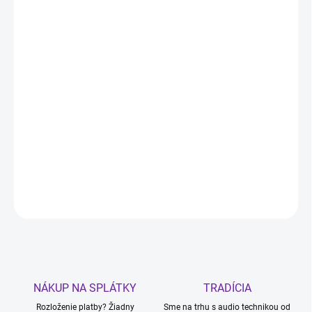
11.8.2026
MOŽNOSTI
DORUČENIA
−
+
Pridať do košíka
Sangean DDR-7X
je kompaktné stolné rádio s dreveným
kabinetom, ponúkajúce
DAB+, FM-RDS, Bluetooth 5.2 (vrátane
TWS), AUX-In
, OLED displej a dobíjateľnú lítium-iónovú batériu.
DETAILNÉ INFORMÁCIE
OPÝTAŤ SA
STRÁŽIŤ
NÁKUP NA SPLÁTKY
TRADÍCIA
Rozloženie platby? Žiadny
Sme na trhu s audio technikou od