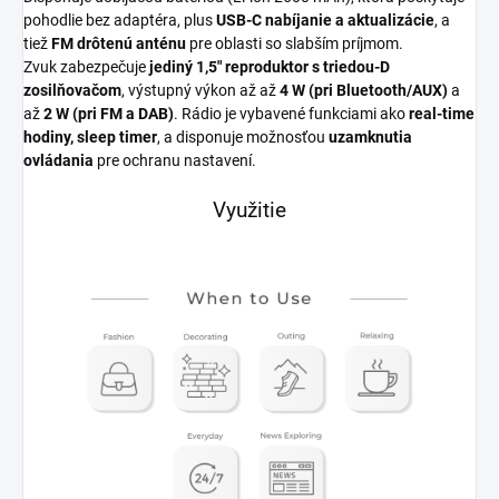
pohodlie bez adaptéra, plus
USB-C nabíjanie a aktualizácie
, a
tiež
FM drôtenú anténu
pre oblasti so slabším príjmom.
Zvuk zabezpečuje
jediný 1,5″ reproduktor s triedou-D
zosilňovačom
, výstupný výkon až až
4 W (pri Bluetooth/AUX)
a
až
2 W (pri FM a DAB)
. Rádio je vybavené funkciami ako
real-time
hodiny, sleep timer
, a disponuje možnosťou
uzamknutia
ovládania
pre ochranu nastavení.
Využitie