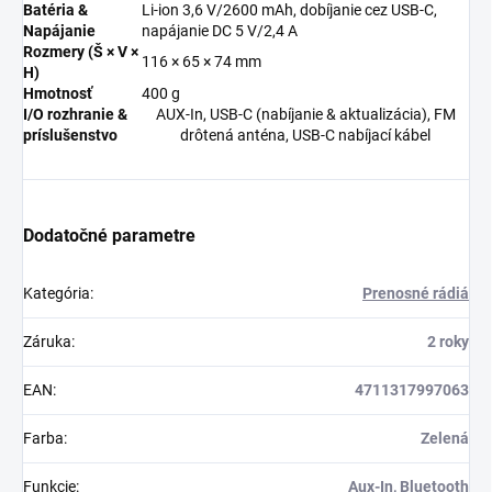
Batéria &
Li-ion 3,6 V/2600 mAh, dobíjanie cez USB-C,
Napájanie
napájanie DC 5 V/2,4 A
Rozmery (Š × V ×
116 × 65 × 74 mm
H)
Hmotnosť
400 g
I/O rozhranie &
AUX-In, USB-C (nabíjanie & aktualizácia), FM
príslušenstvo
drôtená anténa, USB-C nabíjací kábel
Dodatočné parametre
Kategória
:
Prenosné rádiá
Záruka
:
2 roky
EAN
:
4711317997063
Farba
:
Zelená
Funkcie
:
Aux-In, Bluetooth