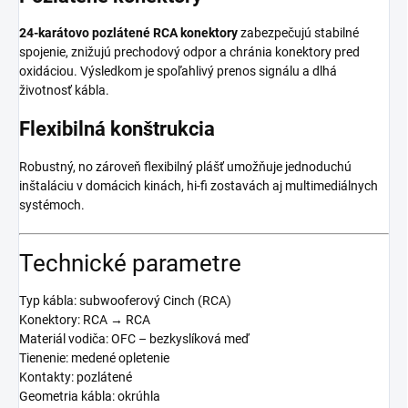
24-karátovo pozlátené RCA konektory
zabezpečujú stabilné
spojenie, znižujú prechodový odpor a chránia konektory pred
oxidáciou. Výsledkom je spoľahlivý prenos signálu a dlhá
životnosť kábla.
Flexibilná konštrukcia
Robustný, no zároveň flexibilný plášť umožňuje jednoduchú
inštaláciu v domácich kinách, hi-fi zostavách aj multimediálnych
systémoch.
Technické parametre
Typ kábla: subwooferový Cinch (RCA)
Konektory: RCA → RCA
Materiál vodiča: OFC – bezkyslíková meď
Tienenie: medené opletenie
Kontakty: pozlátené
Geometria kábla: okrúhla