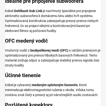
Ideálne pre pripojenie subwoofera
Kábel
Oehlbach Sub Link
je navrhnutý špeciálne pre pripojenie
aktívneho subwoofera k domácemu kinu alebo hi-fi systému.
Optimalizovaná konštrukcia zabezpečuje presný prenos nízkych
frekvencií, čo sa prejaví silnými a kontrolovanými basmi pri
sledovaní filmov aj počúvaní hudby.
OFC medený vodič
Vnútorný vodič z
bezkyslíkovej medi (OFC)
s väčším prierezom je
optimalizovaný pre prenos hlbokých basových frekvencií. Tento
materiál znižuje odpor a zabezpečuje stabilný prenos signálu bez
straty kvality.
Účinné tienenie
Kábel je vybavený
medeným opleteným tienením
, ktoré
minimalizuje elektromagnetické rušenie z okolia. Vďaka tomu
zostáva zvuk čistý a presný aj pri náročnejších audio zostavách.
Pozlátené konektory