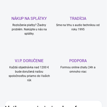
NÁKUP NA SPLÁTKY
TRADÍCIA
Rozloženie platby? Žiadny
Sme na trhu s audio technikou od
problém. Nakúpte u nás na
roku 1995
splátky.
V.I.P. DORUČENIE
PODPORA
Každá objednávka nad 1200 €
Formou online chatu 24h a
bude doručená našou
omnoho viac
spoločnosťou priamo do Vašich
rúk