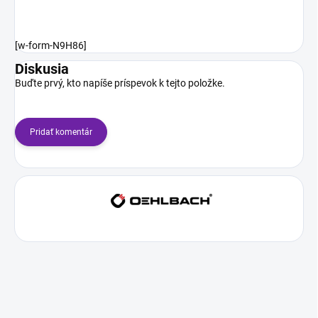
[w-form-N9H86]
Diskusia
Buďte prvý, kto napíše príspevok k tejto položke.
Pridať komentár