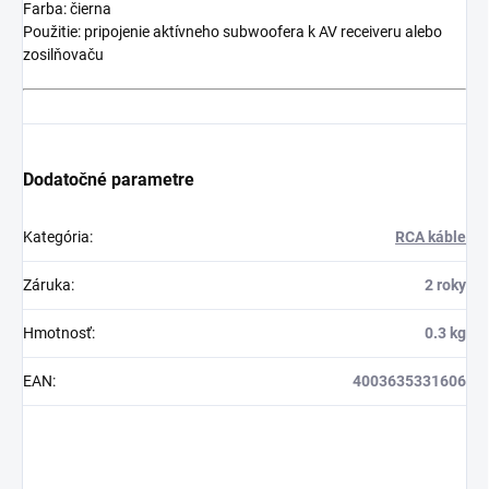
Farba: čierna
Použitie: pripojenie aktívneho subwoofera k AV receiveru alebo
zosilňovaču
Dodatočné parametre
Kategória
:
RCA káble
Záruka
:
2 roky
Hmotnosť
:
0.3 kg
EAN
:
4003635331606