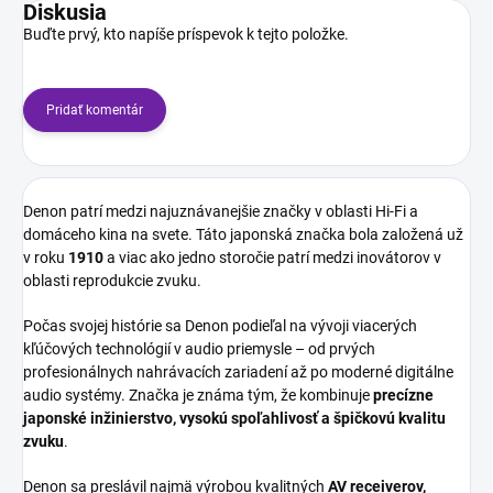
Diskusia
Buďte prvý, kto napíše príspevok k tejto položke.
Pridať komentár
Denon patrí medzi najuznávanejšie značky v oblasti Hi-Fi a
domáceho kina na svete. Táto japonská značka bola založená už
v roku
1910
a viac ako jedno storočie patrí medzi inovátorov v
oblasti reprodukcie zvuku.
Počas svojej histórie sa Denon podieľal na vývoji viacerých
kľúčových technológií v audio priemysle – od prvých
profesionálnych nahrávacích zariadení až po moderné digitálne
audio systémy. Značka je známa tým, že kombinuje
precízne
japonské inžinierstvo, vysokú spoľahlivosť a špičkovú kvalitu
zvuku
.
Denon sa preslávil najmä výrobou kvalitných
AV receiverov,