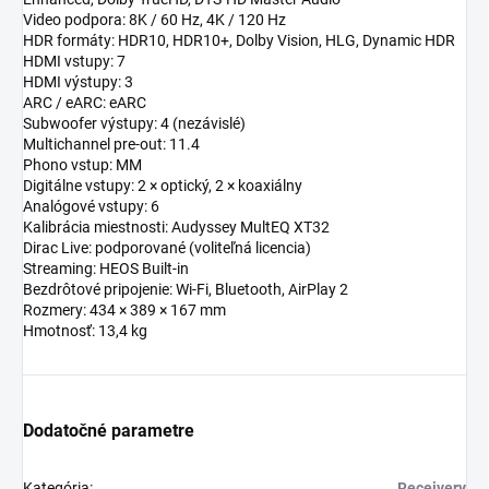
Video podpora: 8K / 60 Hz, 4K / 120 Hz
HDR formáty: HDR10, HDR10+, Dolby Vision, HLG, Dynamic HDR
HDMI vstupy: 7
HDMI výstupy: 3
ARC / eARC: eARC
Subwoofer výstupy: 4 (nezávislé)
Multichannel pre-out: 11.4
Phono vstup: MM
Digitálne vstupy: 2 × optický, 2 × koaxiálny
Analógové vstupy: 6
Kalibrácia miestnosti: Audyssey MultEQ XT32
Dirac Live: podporované (voliteľná licencia)
Streaming: HEOS Built-in
Bezdrôtové pripojenie: Wi-Fi, Bluetooth, AirPlay 2
Rozmery: 434 × 389 × 167 mm
Hmotnosť: 13,4 kg
Dodatočné parametre
Kategória
:
Receivery