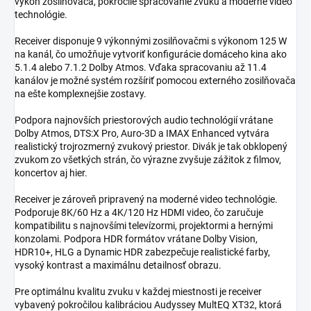
výkon zosilňovača, pokročilé spracovanie zvuku a moderné video
technológie.
Receiver disponuje 9 výkonnými zosilňovačmi s výkonom 125 W
na kanál, čo umožňuje vytvoriť konfigurácie domáceho kina ako
5.1.4 alebo 7.1.2 Dolby Atmos. Vďaka spracovaniu až 11.4
kanálov je možné systém rozšíriť pomocou externého zosilňovača
na ešte komplexnejšie zostavy.
Podpora najnovších priestorových audio technológií vrátane
Dolby Atmos, DTS:X Pro, Auro-3D a IMAX Enhanced vytvára
realistický trojrozmerný zvukový priestor. Divák je tak obklopený
zvukom zo všetkých strán, čo výrazne zvyšuje zážitok z filmov,
koncertov aj hier.
Receiver je zároveň pripravený na moderné video technológie.
Podporuje 8K/60 Hz a 4K/120 Hz HDMI video, čo zaručuje
kompatibilitu s najnovšími televízormi, projektormi a hernými
konzolami. Podpora HDR formátov vrátane Dolby Vision,
HDR10+, HLG a Dynamic HDR zabezpečuje realistické farby,
vysoký kontrast a maximálnu detailnosť obrazu.
Pre optimálnu kvalitu zvuku v každej miestnosti je receiver
vybavený pokročilou kalibráciou Audyssey MultEQ XT32, ktorá