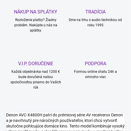
NÁKUP NA SPLÁTKY
TRADÍCIA
Rozloženie platby? Žiadny
Sme na trhu s audio technikou od
problém. Nakúpte u nás na
roku 1995
splátky.
V.I.P. DORUČENIE
PODPORA
Každá objednávka nad 1200 €
Formou online chatu 24h a
bude doručená našou
omnoho viac
spoločnosťou priamo do Vašich
rúk
Denon AVC-X4800H patrí do prémiovej série AV receiverov Denon
a je navrhnutý pre náročných používateľov, ktorí chcú vytvoriť
skutočne pohlcujúce domáce kino. Tento model kombinuje vysoký