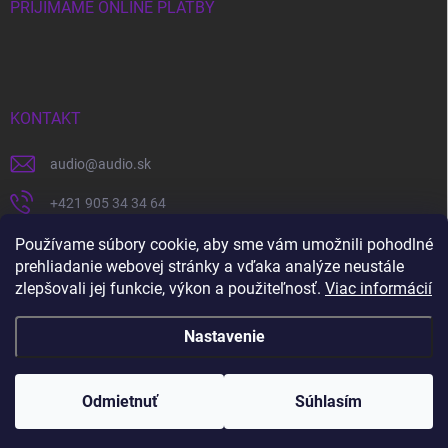
PRIJÍMAME ONLINE PLATBY
KONTAKT
audio
@
audio.sk
+421 905 34 34 64
https://www.facebook.com/audio.sk
Používame súbory cookie, aby sme vám umožnili pohodlné
prehliadanie webovej stránky a vďaka analýze neustále
audio.sk
zlepšovali jej funkcie, výkon a použiteľnosť.
Viac informácií
Nastavenie
Copyright 2026
audio.sk
. Všetky práva vyhradené.
Upraviť nastavenie
cookies
Odmietnuť
Súhlasím
Vytvoril Shoptet