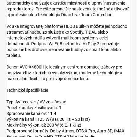
automaticky analyzuje akustiku miestnosti a upraví nastavenie
reproduktorov. Pre ešte presnejšie nastavenie je možné aktivovať
aj profesionálnu technológiu Dirac Live Room Correction.
Vďaka integrovanej platforme HEOS Built-in môžete jednoducho
streamovať hudbu zo služieb ako Spotify, TIDAL alebo
internetových rádií a vytvoriť multiroom systém v celej
domácnosti. Podpora Wi-Fi, Bluetooth a AirPlay 2 umožňuje
pohodlné bezdrôtové prehrávanie hudby zo smartfónu alebo
tabletu.
Denon AVC-X4800H je ideálnym centrom domácej zábavy pre
používateľov, ktorí chcú vysoký výkon, moderné technológie a
maximálnu flexibilitu pre svoje domáce kino.
Technické špecifikácie
Typ: AV receiver / AV zosilňovač
Počet kanálov zosilňovača: 9
Spracovanie kanálov: 11.4
Výkon na kanál: 125 W (8 Ω, 20 Hz – 20 kHz)
Maximálny výkon: až 200 W (6 Ω, 1 kHz)
Podporované formáty: Dolby Atmos, DTS:X Pro, Auro-3D, IMAX
Enhanced, Dolby TrueHD, DTS-HD Master Audio