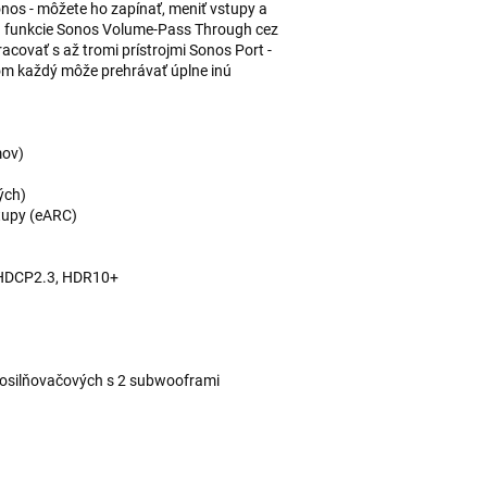
nos - môžete ho zapínať, meniť vstupy a
u funkcie Sonos Volume-Pass Through cez
covať s až tromi prístrojmi Sonos Port -
čom každý môže prehrávať úplne inú
mov)
ých)
tupy (eARC)
 HDCP2.3, HDR10+
zosilňovačových s 2 subwooframi