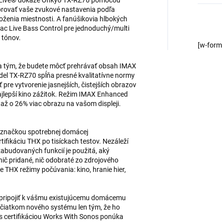
ac Live® dokáže Onkyo TX-RZ70 pomocou
ibrovať vaše zvukové nastavenia podľa
ženia miestnosti. A fanúšikovia hlbokých
ac Live Bass Control pre jednoduchý/multi
 tónov.
[w-for
va tým, že budete môcť prehrávať obsah IMAX
del TX-RZ70 spĺňa presné kvalitatívne normy
pre vytvorenie jasnejších, čistejších obrazov
ajlepší kino zážitok. Režim IMAX Enhanced
 až o 26% viac obrazu na vašom displeji.
 značkou spotrebnej domácej
rtifikáciu THX po tisíckach testov. Nezáleží
zabudovaných funkcií je použitá, aký
ič pridané, nič odobraté zo zdrojového
 THX režimy počúvania: kino, hranie hier,
 pripojiť k vášmu existujúcemu domácemu
iatkom nového systému len tým, že ho
 s certifikáciou Works With Sonos ponúka