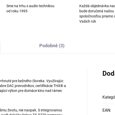
Sme na trhu s audio technikou
Každá objednávka na
od roku 1995
bude doručená našou
spoločnosťou priamo 
Vašich rúk
Podobné (3)
Dod
navrhnuté pre bežného človeka. Využívajúc
abre DAC prevodníkov, certifikácie THX® a
ajúci výkon pre domáce kino nad rámec
Kategó
EAN
:
vašmu životu, nie naopak. S integrovanou