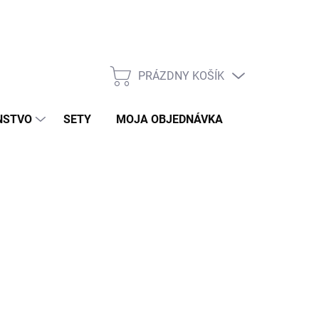
PRÁZDNY KOŠÍK
NÁKUPNÝ
KOŠÍK
NSTVO
SETY
MOJA OBJEDNÁVKA
ZNAČKY
€
KLAD
026
MOŽNOSTI DORUČENIA