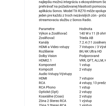
najlepšiu možnú integráciu s ekosystémom So
prehrávať na požadovanej hlasitosti pomoco
aplikáciu Sonos. Model TX-RZ70 môže spolupra
jeden pre každú z troch nezávislých zón - pri
streamovaciu službu z Sonos Radio.
Parametre
Hodnota
Výkon a Zosilňovač
140 W x 11 (8 oh
Zosilňovač
Trieda AB
Kanály
7.2.4 (11 zosilnen
HDMI a Video vstupy
7 Vstupov / 3 Výs
Rozlíšenie
8K/4K Ultra HD
Dolby Vision
Podporované
HDMI2.1
VRR, QFT, ALLM,
Komponent
1 vstup
Kompozit
2 vstupy
Audio Vstupy/Výstupy
HDMI
7 vstupov
RCA
4 vstupy, 13 pred
RCA Phono
1 vstup
Optické (Opt)
2 vstupy
Koaxiálne (Coax)
2 vstupy
Zóna 2 Stereo RCA
1 výstup
Zóna 3 Stereo RCA
1 výstup