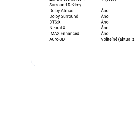
Surround Režimy
Dolby Atmos
Áno
Dolby Surround
Áno
DTS:X
Áno
Neural:X
Áno
IMAX Enhanced
Áno
Auro-3D
Voliteľné (aktuali