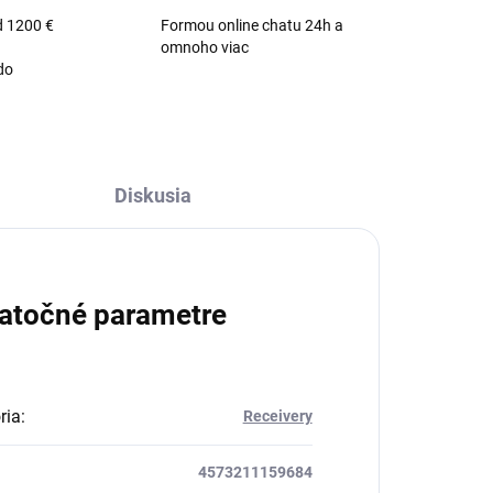
d 1200 €
Formou online chatu 24h a
omnoho viac
do
Diskusia
atočné parametre
ria
:
Receivery
4573211159684