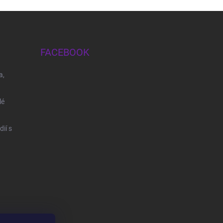
FACEBOOK
a,
lé
ií s