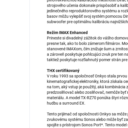
plnofrekvenčnou kalibráciou miestnosti Dir
strojového učenia dokonale prispôsobiť a kal
jedinečného reproduktorového systému a rozlo
basov môžu vylepšiť svoj systém pomocou Dir
subwoofer pre optimálnu kalibráciu najnižších
Režim IMAX Enhanced
Prineste si divadelný zážitok do vášho domo
presne tak, ako to bolo zámerom filmárov. Mo
stanovené IMAXom, čím znižuje šum a zrnitosť 
a zároveň poskytuje pohlcujúci zvuk pre ten n
taktiež poskytuje rozťiahnutý pomer strán pre
THX certifikovaný
V roku 1993 sa spoločnosť Onkyo stala prvou
kinematografickej elektroniky, ktorá získala ce
na tom, aký vstup je použitý, aká kombinácia 
predzosilňovač alebo zosilňovač, nemôže byť n
materiálu. A model TX-RZ70 ponúka štyri rôzne
hudbu a surround EX.
Tento prijímač od spoločnosti Onkyo sa môže
zvukovému systému Sonos alebo môže byť zač
spojíte s prístrojom Sonos Port*. Tento model