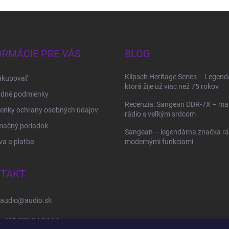
ORMÁCIE PRE VÁS
BLOG
Klipsch Heritage Series – Legend
akupovať
ktorá žije už viac než 75 rokov
dné podmienky
Recenzia: Sangean DDR-7X – ma
enky ochrany osobných údajov
rádio s veľkým srdcom
mačný poriadok
Sangean – legendárna značka rád
a a platba
modernými funkciami
TAKT
audio
@
audio.sk
+421 905 34 34 64