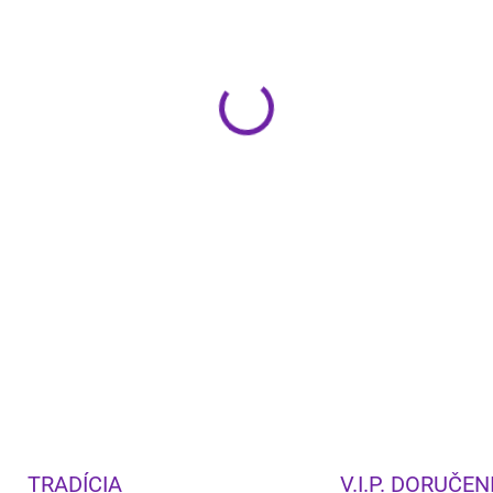
−
+
11.2 kanálový receiver
Nový model TX-RZ70 prináša 
kvalitu a najnovšie technol
zábavného systému. S neko
rozlíšenia si užijete filmy, 
tvorcami.
DETAILNÉ INFORMÁCIE
TRADÍCIA
V.I.P. DORUČEN