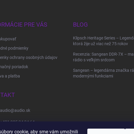
ORMÁCIE PRE VÁS
BLOG
Klipsch Heritage Series – Legend
akupovať
ktorá žije už viac než 75 rokov
dné podmienky
Recenzia: Sangean DDR-7X – ma
enky ochrany osobných údajov
rádio s veľkým srdcom
mačný poriadok
Sangean – legendárna značka rád
a a platba
modernými funkciami
TAKT
audio
@
audio.sk
+421 905 34 34 64
úbory cookie, aby sme vám umožnili
https://www.facebook.com/audio.sk