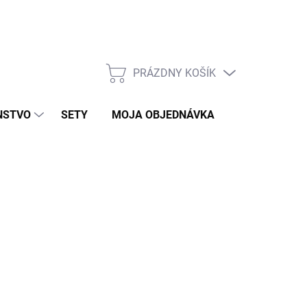
PRÁZDNY KOŠÍK
NÁKUPNÝ
KOŠÍK
NSTVO
SETY
MOJA OBJEDNÁVKA
ZNAČKY
KLAD
026
MOŽNOSTI DORUČENIA