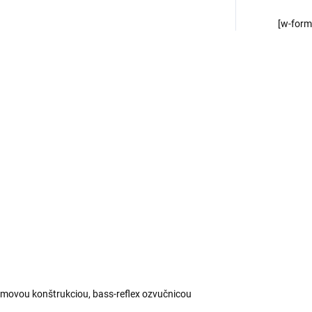
[w-for
movou konštrukciou, bass-reflex ozvučnicou