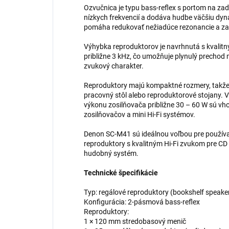
Ozvučnica je typu bass-reflex s portom na zad
nízkych frekvencií a dodáva hudbe väčšiu dy
pomáha redukovať nežiadúce rezonancie a zab
Výhybka reproduktorov je navrhnutá s kvalit
približne 3 kHz, čo umožňuje plynulý prechod 
zvukový charakter.
Reproduktory majú kompaktné rozmery, takže 
pracovný stôl alebo reproduktorové stojany
výkonu zosilňovača približne 30 – 60 W sú vh
zosilňovačov a mini Hi-Fi systémov.
Denon SC-M41 sú ideálnou voľbou pre používa
reproduktory s kvalitným Hi-Fi zvukom pre CD 
hudobný systém.
Technické špecifikácie
Typ: regálové reproduktory (bookshelf speake
Konfigurácia: 2-pásmová bass-reflex
Reproduktory:
1 × 120 mm stredobasový menič