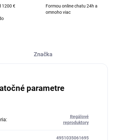
d 1200 €
Formou online chatu 24h a
omnoho viac
do
Značka
atočné parametre
Regálové
ria
:
reproduktory
4951035061695