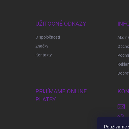
Z
á
p
ä
UŽITOČNÉ ODKAZY
INF
t
i
O spoločnosti
Ako n
e
Značky
Obcho
Kontakty
Podmi
Rekla
Doprav
PRIJÍMAME ONLINE
KON
PLATBY
Používame s