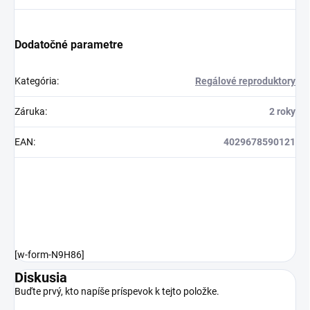
Dodatočné parametre
Kategória
:
Regálové reproduktory
Záruka
:
2 roky
EAN
:
4029678590121
[w-form-N9H86]
Diskusia
Buďte prvý, kto napíše príspevok k tejto položke.