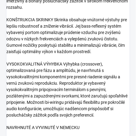
imerzívny a bohatý poslucháčsky zážitok v širokom frekvenčnom
rozsahu.
KONŠTRUKCIA SKRINKY Skrinka obsahuje vnútorné výstuhy pre
lepšiu robustnosť a zníženie vibrácií. Jej bass-reflexný systém
vybavený portom optimalizuje prúdenie vzduchu pre zvýšenú
odozvu v nízkych frekvenciách a vylepšenú zvukovú čistotu.
Gumové nožičky poskytujú stabilitu a minimalizujú vibrácie, čím
zaisťujú optimálny výkon v každom prostredí.
VYSOKOKVALITNÁ VÝHYBKA Výhybka (crossover),
optimalizovaná pre fázu a amplitúdu, je navrhnutá s
vysokokvalitnými komponentmi pre presné riadenie signálu a
vernú zvukovú reprodukciu. Reproduktor je vybavený
vysokokvalitným pripojovacím terminálom s pevnými,
pozlátenými a zapuzdrenými svorkami, ktoré zaručujú spoľahlivé
pripojenie. Možnosti bi-wiringu pridávajú flexibilitu pre pokročilé
audio konfigurácie, umožňujúc nadšencom prispôsobiť si
poslucháčsky zážitok podľa svojich preferencií.
NAVRHNUTÉ A VYVINUTÉ V NEMECKU