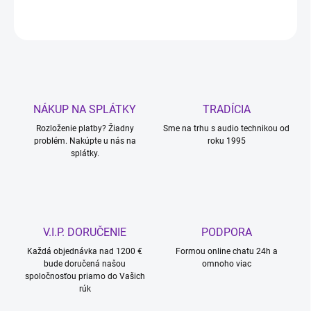
OPÝTAŤ SA
STRÁŽIŤ
NÁKUP NA SPLÁTKY
TRADÍCIA
Rozloženie platby? Žiadny
Sme na trhu s audio technikou od
problém. Nakúpte u nás na
roku 1995
splátky.
V.I.P. DORUČENIE
PODPORA
Každá objednávka nad 1200 €
Formou online chatu 24h a
bude doručená našou
omnoho viac
spoločnosťou priamo do Vašich
rúk