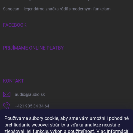
Sangean – legendárna značka rádií s modernými funkciami
FACEBOOK
PRIJÍMAME ONLINE PLATBY
KONTAKT
audio
@
audio.sk
+421 905 34 34 64
https://www.facebook.com/audio.sk
Používame súbory cookie, aby sme vám umožnili pohodlné
prehliadanie webovej stránky a vďaka analýze neustále
audio.sk
zlepšovali jej funkcie, výkon a použiteľnosť.
Viac informácií