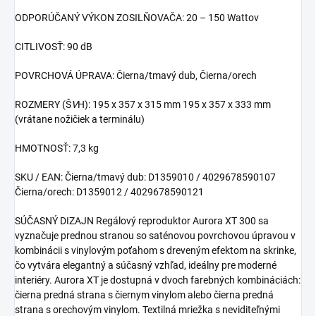
ODPORÚČANÝ VÝKON ZOSILŇOVAČA: 20 – 150 Wattov
CITLIVOSŤ: 90 dB
POVRCHOVÁ ÚPRAVA: Čierna/tmavý dub, Čierna/orech
ROZMERY (Š
V
H): 195 x 357 x 315 mm 195 x 357 x 333 mm
(vrátane nožičiek a terminálu)
HMOTNOSŤ: 7,3 kg
SKU / EAN: Čierna/tmavý dub: D1359010 / 4029678590107
Čierna/orech: D1359012 / 4029678590121
SÚČASNÝ DIZAJN Regálový reproduktor Aurora XT 300 sa
vyznačuje prednou stranou so saténovou povrchovou úpravou v
kombinácii s vinylovým poťahom s dreveným efektom na skrinke,
čo vytvára elegantný a súčasný vzhľad, ideálny pre moderné
interiéry. Aurora XT je dostupná v dvoch farebných kombináciách:
čierna predná strana s čiernym vinylom alebo čierna predná
strana s orechovým vinylom. Textilná mriežka s neviditeľnými