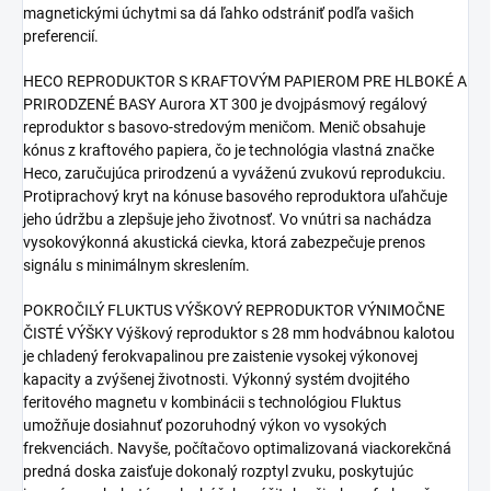
magnetickými úchytmi sa dá ľahko odstrániť podľa vašich
preferencií.
HECO REPRODUKTOR S KRAFTOVÝM PAPIEROM PRE HLBOKÉ A
PRIRODZENÉ BASY Aurora XT 300 je dvojpásmový regálový
reproduktor s basovo-stredovým meničom. Menič obsahuje
kónus z kraftového papiera, čo je technológia vlastná značke
Heco, zaručujúca prirodzenú a vyváženú zvukovú reprodukciu.
Protiprachový kryt na kónuse basového reproduktora uľahčuje
jeho údržbu a zlepšuje jeho životnosť. Vo vnútri sa nachádza
vysokovýkonná akustická cievka, ktorá zabezpečuje prenos
signálu s minimálnym skreslením.
POKROČILÝ FLUKTUS VÝŠKOVÝ REPRODUKTOR VÝNIMOČNE
ČISTÉ VÝŠKY Výškový reproduktor s 28 mm hodvábnou kalotou
je chladený ferokvapalinou pre zaistenie vysokej výkonovej
kapacity a zvýšenej životnosti. Výkonný systém dvojitého
feritového magnetu v kombinácii s technológiou Fluktus
umožňuje dosiahnuť pozoruhodný výkon vo vysokých
frekvenciách. Navyše, počítačovo optimalizovaná viackorekčná
predná doska zaisťuje dokonalý rozptyl zvuku, poskytujúc