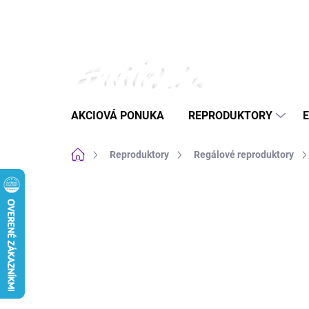
Prejsť
na
obsah
AKCIOVÁ PONUKA
REPRODUKTORY
Domov
Reproduktory
Regálové reproduktory
Neohodnotené
Podrobnosti hodnote