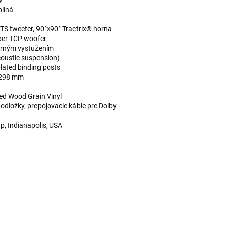
ilná
 LTS tweeter, 90°×90° Tractrix® horna
per TCP woofer
rným vystužením
coustic suspension)
plated binding posts
 298 mm
ed Wood Grain Vinyl
dložky, prepojovacie káble pre Dolby
p, Indianapolis, USA