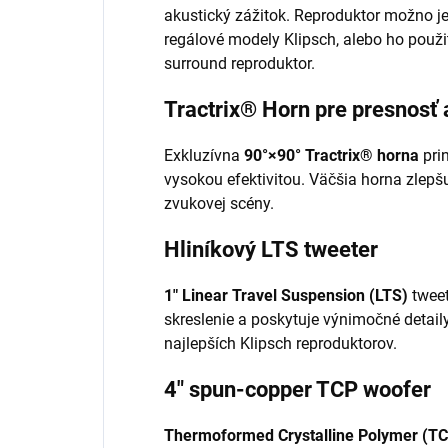
akustický zážitok. Reproduktor možno j
regálové modely Klipsch, alebo ho použ
surround reproduktor.
Tractrix® Horn pre presnosť a
Exkluzívna
90°×90° Tractrix® horna
prin
vysokou efektivitou. Väčšia horna zlepš
zvukovej scény.
Hliníkový LTS tweeter
1″ Linear Travel Suspension (LTS)
tweet
skreslenie a poskytuje výnimočné detai
najlepších Klipsch reproduktorov.
4″ spun-copper TCP woofer
Thermoformed Crystalline Polymer (T