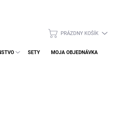
PRÁZDNY KOŠÍK
NÁKUPNÝ
KOŠÍK
NSTVO
SETY
MOJA OBJEDNÁVKA
ZNAČKY
R)
026
MOŽNOSTI DORUČENIA