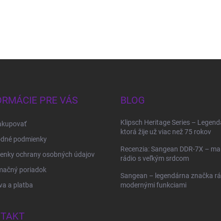
ORMÁCIE PRE VÁS
BLOG
Klipsch Heritage Series – Legend
akupovať
ktorá žije už viac než 75 rokov
dné podmienky
Recenzia: Sangean DDR-7X – ma
enky ochrany osobných údajov
rádio s veľkým srdcom
mačný poriadok
Sangean – legendárna značka rád
a a platba
modernými funkciami
TAKT