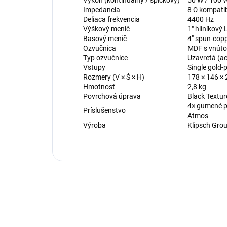
Impedancia
8 Ω kompatib
Deliaca frekvencia
4400 Hz
Výškový menič
1″ hliníkový
Basový menič
4″ spun-cop
Ozvučnica
MDF s vnúto
Typ ozvučnice
Uzavretá (a
Vstupy
Single gold-
Rozmery (V × Š × H)
178 × 146 ×
Hmotnosť
2,8 kg
Povrchová úprava
Black Textur
4× gumené po
Príslušenstvo
Atmos
Výroba
Klipsch Grou