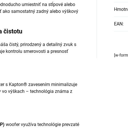
ednoducho umiestniť na stĺpové alebo
Hmotn
iť ako samostatný zadný alebo výškový
EAN
:
 čistotu
áša čistý, prirodzený a detailný zvuk s
uje kontrolu smerovosti a presnosť
[w-for
er s Kapton® zavesením minimalizuje
ly vo výškach – technológia známa z
CP)
woofer využíva technológie prevzaté