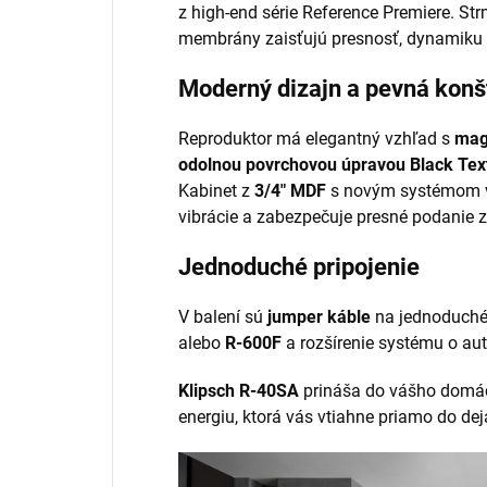
z high-end série Reference Premiere. Str
membrány zaisťujú presnosť, dynamiku a
Moderný dizajn a pevná konš
Reproduktor má elegantný vzhľad s
mag
odolnou povrchovou úpravou Black Tex
Kabinet z
3/4″ MDF
s novým systémom v
vibrácie a zabezpečuje presné podanie 
Jednoduché pripojenie
V balení sú
jumper káble
na jednoduché 
alebo
R-600F
a rozšírenie systému o au
Klipsch R-40SA
prináša do vášho domáceh
energiu, ktorá vás vtiahne priamo do dej