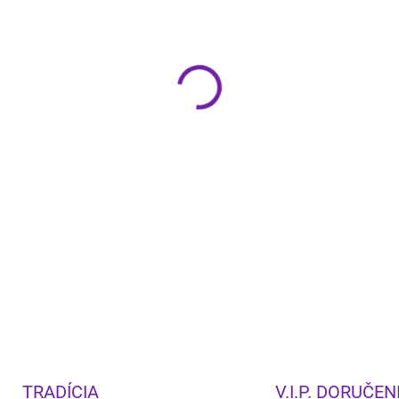
−
+
Klipsch R-40SA
je Dolby Atm
použiť ako horný modul na st
samostatný surround kanál.
tweeteru s Tractrix® hornou 
Cena za pár
DETAILNÉ INFORMÁCIE
TRADÍCIA
V.I.P. DORUČEN