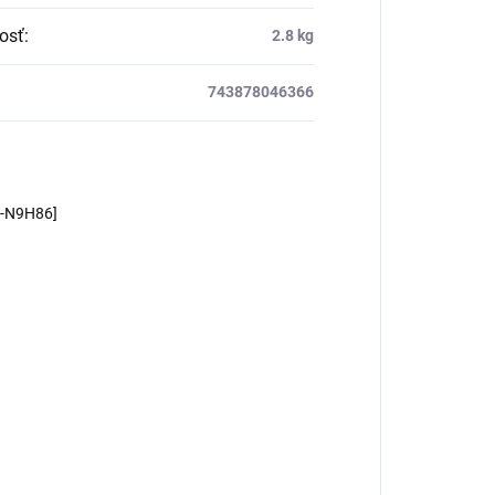
osť
:
2.8 kg
743878046366
m-N9H86]