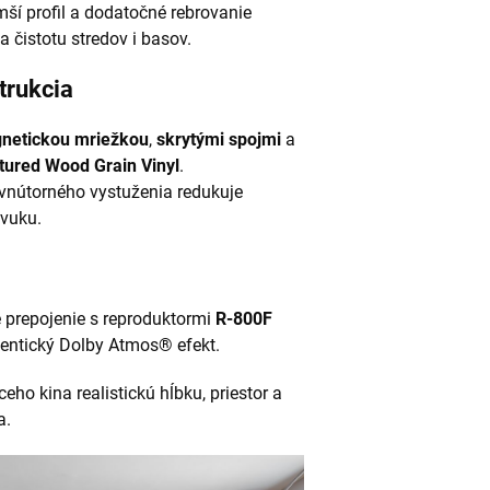
mší profil a dodatočné rebrovanie
 čistotu stredov i basov.
trukcia
netickou mriežkou
,
skrytými spojmi
a
tured Wood Grain Vinyl
.
nútorného vystuženia redukuje
zvuku.
prepojenie s reproduktormi
R-800F
tentický Dolby Atmos® efekt.
o kina realistickú hĺbku, priestor a
a.