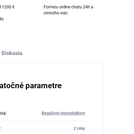
d 1200 €
Formou online chatu 24h a
omnoho viac
do
Diskusia
atočné parametre
ria
:
Regálové reproduktory
a
:
2 roky