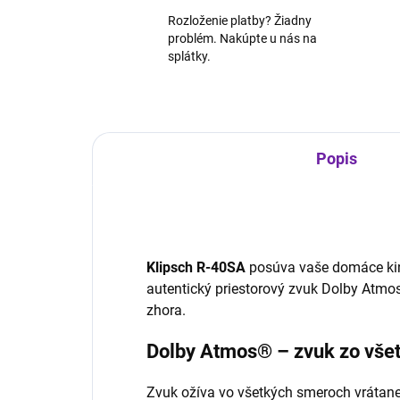
Rozloženie platby? Žiadny
problém. Nakúpte u nás na
splátky.
Popis
Klipsch R-40SA
posúva vaše domáce kin
autentický priestorový zvuk Dolby Atmos®,
zhora.
Dolby Atmos® – zvuk zo vše
Zvuk ožíva vo všetkých smeroch vrátane