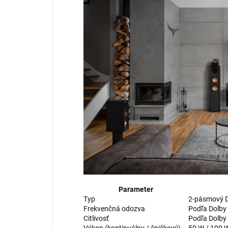
Parameter
Typ
2-pásmový D
Frekvenčná odozva
Podľa Dolby 
Citlivosť
Podľa Dolby 
Výkon (kontinuálny / špičkový)
50 W / 100 