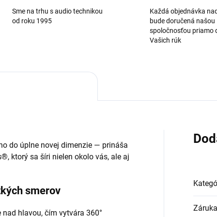
Sme na trhu s audio technikou
Každá objednávka na
od roku 1995
bude doručená našou
spoločnosťou priamo 
Vašich rúk
Dod
o do úplne novej dimenzie — prináša
 ktorý sa šíri nielen okolo vás, ale aj
Kategó
tkých smerov
Záruk
 nad hlavou, čím vytvára 360°