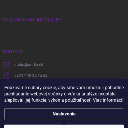
PRIJÍMAME ONLINE PLATBY
KONTAKT
audio
@
audio.sk
+421 905 34 34 64
https://www.facebook.com/audio.sk
Používame súbory cookie, aby sme vám umožnili pohodlné
prehliadanie webovej stránky a vďaka analýze neustále
audio.sk
zlepšovali jej funkcie, výkon a použiteľnosť.
Viac informácií
Nastavenie
Copyright 2026
audio.sk
. Všetky práva vyhradené.
Upraviť nastavenie