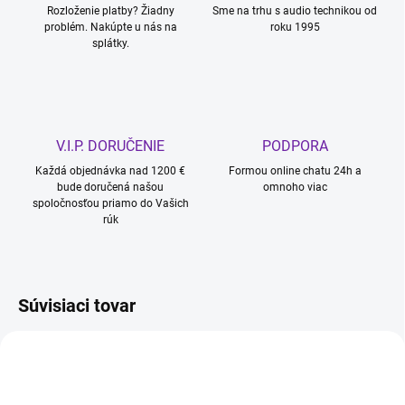
Rozloženie platby? Žiadny
Sme na trhu s audio technikou od
problém. Nakúpte u nás na
roku 1995
splátky.
V.I.P. DORUČENIE
PODPORA
Každá objednávka nad 1200 €
Formou online chatu 24h a
bude doručená našou
omnoho viac
spoločnosťou priamo do Vašich
rúk
Súvisiaci tovar