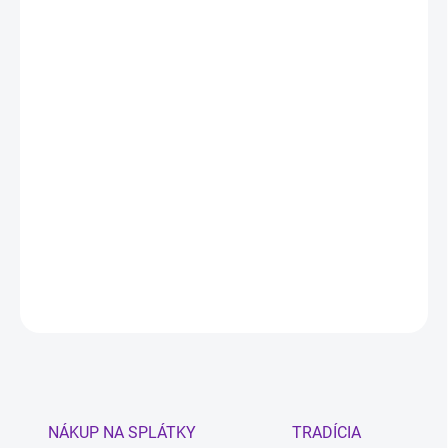
11.8.2026
MOŽNOSTI
DORUČENIA
−
+
Pridať do košíka
OEHLBACH Speaker Wire SP 15 reproduktorový kábel priesvitný
2x1,5mm²
Dĺžka: 30 m
DETAILNÉ INFORMÁCIE
OPÝTAŤ SA
STRÁŽIŤ
NÁKUP NA SPLÁTKY
TRADÍCIA