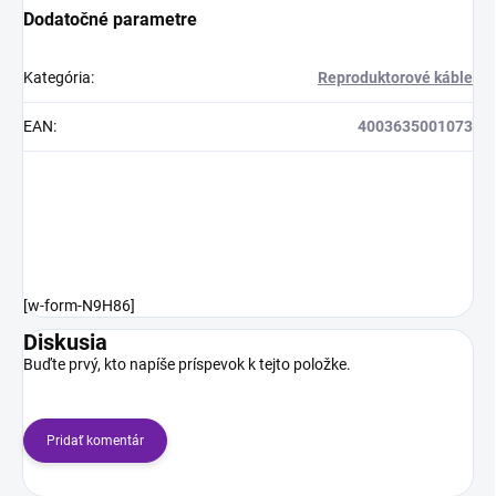
Dodatočné parametre
Kategória
:
Reproduktorové káble
EAN
:
4003635001073
[w-form-N9H86]
Diskusia
Buďte prvý, kto napíše príspevok k tejto položke.
Pridať komentár