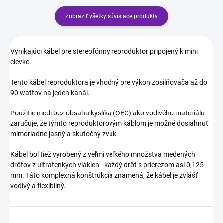
Zobraziť všetky súvisiace produkty
Vynikajúci kábel pre stereofónny reproduktor pripojený k mini
cievke.
Tento kábel reproduktora je vhodný pre výkon zosilňovača až do
90 wattov na jeden kanál.
Použitie medi bez obsahu kyslíka (OFC) ako vodivého materiálu
zaručuje, že týmto reproduktorovým káblom je možné dosiahnuť
mimoriadne jasný a skutočný zvuk.
Kábel bol tiež vyrobený z veľmi veľkého množstva medených
drôtov z ultratenkých vlákien - každý drôt s prierezom asi 0,125
mm. Táto komplexná konštrukcia znamená, že kábel je zvlášť
vodivý a flexibilný.