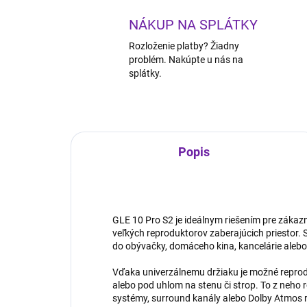
NÁKUP NA SPLÁTKY
Rozloženie platby? Žiadny
problém. Nakúpte u nás na
splátky.
Popis
GLE 10 Pro S2 je ideálnym riešením pre zákazn
veľkých reproduktorov zaberajúcich priestor. 
do obývačky, domáceho kina, kancelárie alebo
Vďaka univerzálnemu držiaku je možné reprod
alebo pod uhlom na stenu či strop. To z neho r
systémy, surround kanály alebo Dolby Atmos 