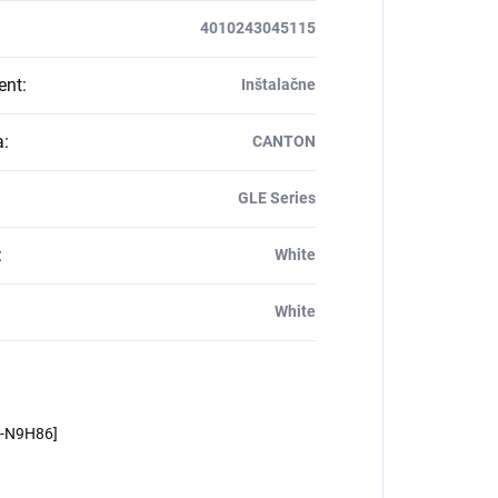
4010243045115
ent
:
Inštalačne
a
:
CANTON
GLE Series
:
White
White
m-N9H86]