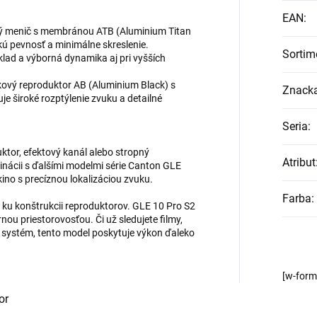
EAN
:
ý menič s membránou ATB (Aluminium Titan
kú pevnosť a minimálne skreslenie.
Sortim
lad a výborná dynamika aj pri vyšších
kový reproduktor AB (Aluminium Black) s
Znack
 široké rozptýlenie zvuku a detailné
Seria
:
ktor, efektový kanál alebo stropný
Atribut
nácii s ďalšími modelmi série Canton GLE
no s precíznou lokalizáciou zvuku.
Farba
:
u konštrukcii reproduktorov. GLE 10 Pro S2
nou priestorovosťou. Či už sledujete filmy,
 systém, tento model poskytuje výkon ďaleko
[w-for
or