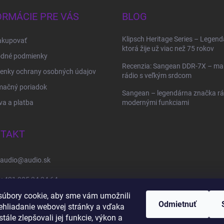
ORMÁCIE PRE VÁS
BLOG
Klipsch Heritage Series – Legend
akupovať
ktorá žije už viac než 75 rokov
dné podmienky
Recenzia: Sangean DDR-7X – ma
enky ochrany osobných údajov
rádio s veľkým srdcom
mačný poriadok
Sangean – legendárna značka rád
a a platba
modernými funkciami
TAKT
audio
@
audio.sk
+421 905 34 34 64
úbory cookie, aby sme vám umožnili
https://www.facebook.com/audio.sk
Odmietnuť
ehliadanie webovej stránky a vďaka
tále zlepšovali jej funkcie, výkon a
audio.sk