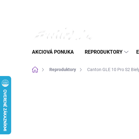
Prejsť
na
obsah
AKCIOVÁ PONUKA
REPRODUKTORY
Domov
Reproduktory
Canton GLE 10 Pro S2 Biel
Neohodnotené
Podrobnosti hodnote