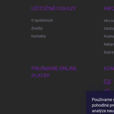
p
ä
UŽITOČNÉ ODKAZY
INF
t
i
O spoločnosti
Ako n
e
Značky
Obcho
Kontakty
Podmi
Rekla
Doprav
PRIJÍMAME ONLINE
KON
PLATBY
Používame s
pohodlné pr
analýze neus