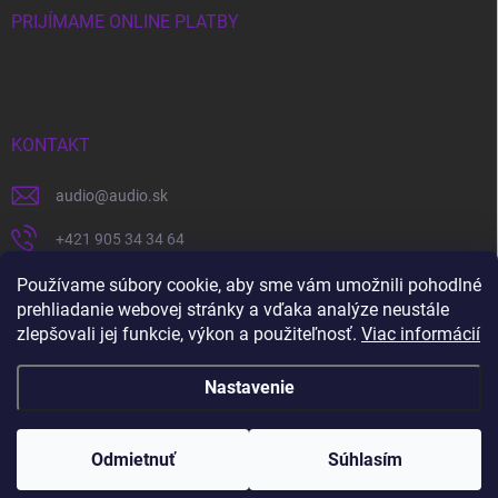
PRIJÍMAME ONLINE PLATBY
KONTAKT
audio
@
audio.sk
+421 905 34 34 64
https://www.facebook.com/audio.sk
Používame súbory cookie, aby sme vám umožnili pohodlné
prehliadanie webovej stránky a vďaka analýze neustále
audio.sk
zlepšovali jej funkcie, výkon a použiteľnosť.
Viac informácií
Nastavenie
Copyright 2026
audio.sk
. Všetky práva vyhradené.
Upraviť nastavenie
cookies
Odmietnuť
Súhlasím
Vytvoril Shoptet