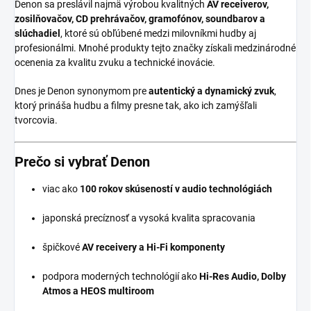
Denon sa preslávil najmä výrobou kvalitných
AV receiverov,
zosilňovačov, CD prehrávačov, gramofónov, soundbarov a
slúchadiel
, ktoré sú obľúbené medzi milovníkmi hudby aj
profesionálmi. Mnohé produkty tejto značky získali medzinárodné
ocenenia za kvalitu zvuku a technické inovácie.
Dnes je Denon synonymom pre
autentický a dynamický zvuk
,
ktorý prináša hudbu a filmy presne tak, ako ich zamýšľali
tvorcovia.
Prečo si vybrať Denon
viac ako
100 rokov skúseností v audio technológiách
japonská precíznosť a vysoká kvalita spracovania
špičkové
AV receivery a Hi-Fi komponenty
podpora moderných technológií ako
Hi-Res Audio, Dolby
Atmos a HEOS multiroom