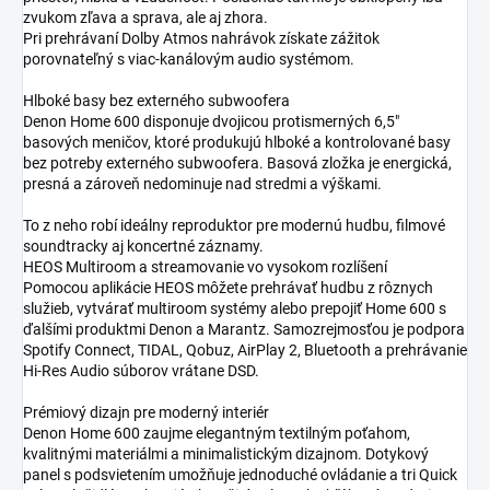
zvukom zľava a sprava, ale aj zhora.
Pri prehrávaní Dolby Atmos nahrávok získate zážitok
porovnateľný s viac-kanálovým audio systémom.
Hlboké basy bez externého subwoofera
Denon Home 600 disponuje dvojicou protismerných 6,5"
basových meničov, ktoré produkujú hlboké a kontrolované basy
bez potreby externého subwoofera. Basová zložka je energická,
presná a zároveň nedominuje nad stredmi a výškami.
To z neho robí ideálny reproduktor pre modernú hudbu, filmové
soundtracky aj koncertné záznamy.
HEOS Multiroom a streamovanie vo vysokom rozlíšení
Pomocou aplikácie HEOS môžete prehrávať hudbu z rôznych
služieb, vytvárať multiroom systémy alebo prepojiť Home 600 s
ďalšími produktmi Denon a Marantz. Samozrejmosťou je podpora
Spotify Connect, TIDAL, Qobuz, AirPlay 2, Bluetooth a prehrávanie
Hi-Res Audio súborov vrátane DSD.
Prémiový dizajn pre moderný interiér
Denon Home 600 zaujme elegantným textilným poťahom,
kvalitnými materiálmi a minimalistickým dizajnom. Dotykový
panel s podsvietením umožňuje jednoduché ovládanie a tri Quick