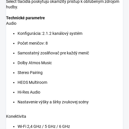
Select tlačidlá poskytujú okamžitý prístup k obľúbeným zdrojom
hudby.
Technické parametre
Audio
Konfigurácia: 2.1.2 kanálový systém
Počet meničov: 8
Samostatný zosilňovač pre každý menič
Dolby Atmos Music
Stereo Pairing
HEOS Multiroom
Hi-Res Audio
Nastavenie výšky a šírky zvukovej scény
Konektivita
Wi-Fi 2,4 GHz / 5 GHz / 6 GHz