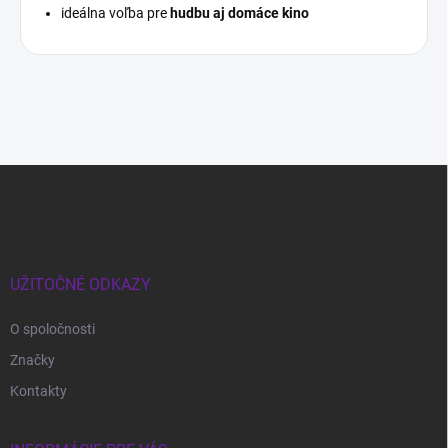
ideálna voľba pre
hudbu aj domáce kino
Z
á
p
ä
t
i
UŽITOČNÉ ODKAZY
e
O spoločnosti
Značky
Kontakty