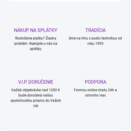
NÁKUP NA SPLÁTKY
TRADÍCIA
Rozloženie platby? Žiadny
Sme na trhu s audio technikou od
problém. Nakúpte u nás na
roku 1995
splátky.
V.I.P. DORUČENIE
PODPORA
Každá objednávka nad 1200 €
Formou online chatu 24h a
bude doručená našou
omnoho viac
spoločnosťou priamo do Vašich
rúk