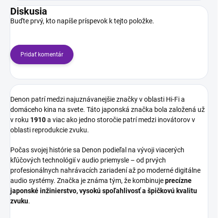
Diskusia
Buďte prvý, kto napíše príspevok k tejto položke.
Pridať komentár
Denon patrí medzi najuznávanejšie značky v oblasti Hi-Fi a
domáceho kina na svete. Táto japonská značka bola založená už
v roku
1910
a viac ako jedno storočie patrí medzi inovátorov v
oblasti reprodukcie zvuku.
Počas svojej histórie sa Denon podieľal na vývoji viacerých
kľúčových technológií v audio priemysle – od prvých
profesionálnych nahrávacích zariadení až po moderné digitálne
audio systémy. Značka je známa tým, že kombinuje
precízne
japonské inžinierstvo, vysokú spoľahlivosť a špičkovú kvalitu
zvuku
.