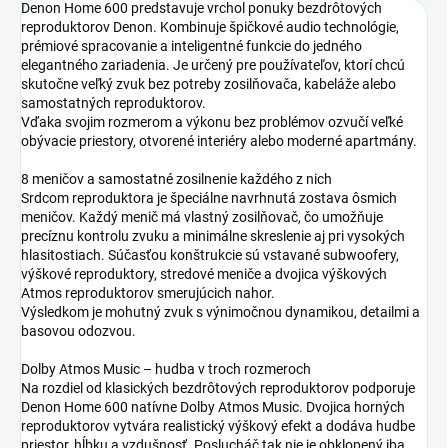
Denon Home 600 predstavuje vrchol ponuky bezdrôtových
reproduktorov Denon. Kombinuje špičkové audio technológie,
prémiové spracovanie a inteligentné funkcie do jedného
elegantného zariadenia. Je určený pre používateľov, ktorí chcú
skutočne veľký zvuk bez potreby zosilňovača, kabeláže alebo
samostatných reproduktorov.
Vďaka svojim rozmerom a výkonu bez problémov ozvučí veľké
obývacie priestory, otvorené interiéry alebo moderné apartmány.
8 meničov a samostatné zosilnenie každého z nich
Srdcom reproduktora je špeciálne navrhnutá zostava ôsmich
meničov. Každý menič má vlastný zosilňovač, čo umožňuje
precíznu kontrolu zvuku a minimálne skreslenie aj pri vysokých
hlasitostiach. Súčasťou konštrukcie sú vstavané subwoofery,
výškové reproduktory, stredové meniče a dvojica výškových
Atmos reproduktorov smerujúcich nahor.
Výsledkom je mohutný zvuk s výnimočnou dynamikou, detailmi a
basovou odozvou.
Dolby Atmos Music – hudba v troch rozmeroch
Na rozdiel od klasických bezdrôtových reproduktorov podporuje
Denon Home 600 natívne Dolby Atmos Music. Dvojica horných
reproduktorov vytvára realistický výškový efekt a dodáva hudbe
priestor, hĺbku a vzdušnosť. Poslucháč tak nie je obklopený iba