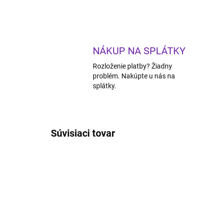
NÁKUP NA SPLÁTKY
Rozloženie platby? Žiadny
problém. Nakúpte u nás na
splátky.
Súvisiaci tovar
ZADARMO