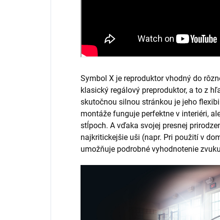
Symbol X je reproduktor vhodný do rôzne
klasický regálový preproduktor, a to z hľ
skutočnou silnou stránkou je jeho flexi
montáže funguje perfektne v interiéri, ale
stĺpoch. A vďaka svojej presnej prirodzen
najkritickejšie uši (napr. Pri použití v
umožňuje podrobné vyhodnotenie zvuku 