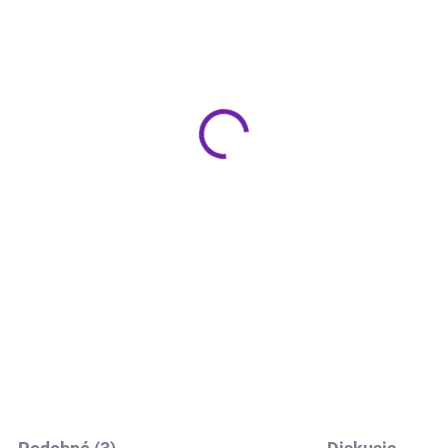
IHNEĎ K ODOSLANIU
IHNEĎ K ODOSL
(1 KS)
(
gnat MC 200
Oehlbach Repro kábel
2,5mm, 30m
9 €
86 €
Do košíka
Do košíka
paktný stereo receiver s
egrovaným CD prehrávačom,
OEHLBACH Speaker Wire SP 
+/FM tunerom a sieťovými
reproduktorový kábel priesvit
ciami Výkon: 2 × 35 W (4 Ω), 2
2×2,5mm² Dĺžka: 30 m.
 W (8 Ω) DAC: Hi-Res Audio
ifikovaný,...