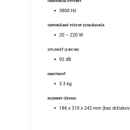
FREKVENCIA VÝHYBKY
3800 Hz
ODPORÚČANÝ VÝSTUP ZOSILŇOVAČA
20 – 220 W
CITLIVOSŤ (2.8V/1M)
92 dB
HMOTNOSŤ
3.3 kg
ROZMERY (ŠXVXH)
186 x 310 x 242 mm (bez držiakov