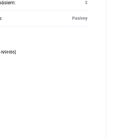
pásiem
:
2
m
:
Pasívny
m-N9H86]