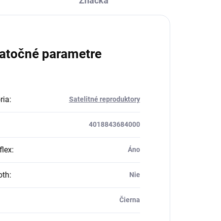
Značka
atočné parametre
ria
:
Satelitné reproduktory
4018843684000
flex
:
Áno
oth
:
Nie
Čierna