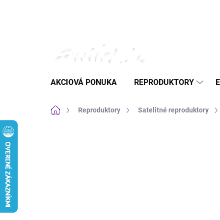
Prejsť
na
obsah
AKCIOVÁ PONUKA
REPRODUKTORY
Domov
Reproduktory
Satelitné reproduktory
Neohodnotené
Podrobnosti hodnote
AKCIA