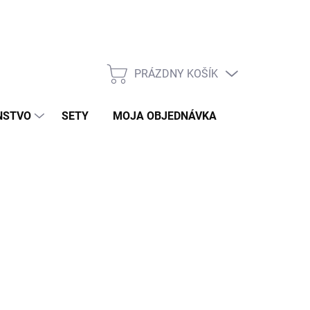
PRÁZDNY KOŠÍK
NÁKUPNÝ
KOŠÍK
NSTVO
SETY
MOJA OBJEDNÁVKA
ZNAČKY
KLAD
026