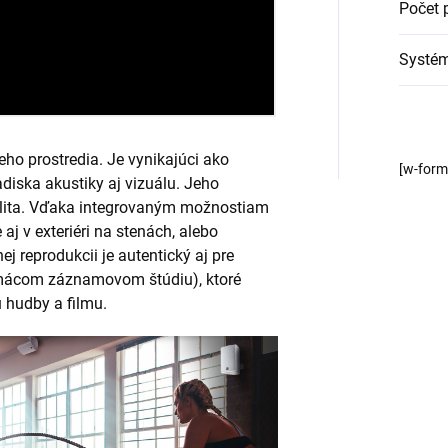
Počet 
Systé
ho prostredia. Je vynikajúci ako
[w-for
adiska akustiky aj vizuálu. Jeho
bilita. Vďaka integrovaným možnostiam
 aj v exteriéri na stenách, alebo
ej reprodukcii je autentický aj pre
 domácom záznamovom štúdiu), ktoré
hudby a filmu.