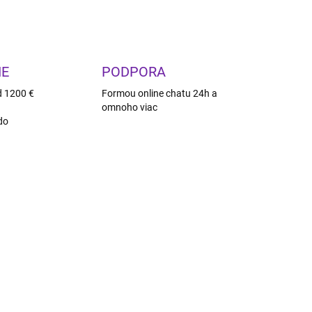
OPÝTAŤ SA
STRÁŽIŤ
IE
PODPORA
d 1200 €
Formou online chatu 24h a
omnoho viac
do