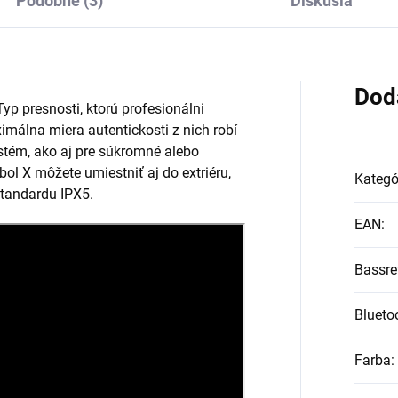
Podobné (3)
Diskusia
Dod
Typ presnosti, ktorú profesionálni
imálna miera autentickosti z nich robí
ystém, ako aj pre súkromné alebo
ol X môžete umiestniť aj do extriéru,
Kategó
štandardu IPX5.
EAN
:
Bassre
Blueto
Farba
: