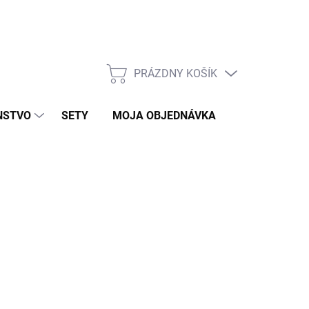
PRÁZDNY KOŠÍK
NÁKUPNÝ
KOŠÍK
NSTVO
SETY
MOJA OBJEDNÁVKA
ZNAČKY
KLAD
026
MOŽNOSTI DORUČENIA