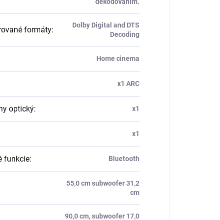
dekódovaním.
Dolby Digital and DTS
ované formáty
:
Decoding
Home cinema
x1 ARC
ny optický
:
x1
x1
é funkcie
:
Bluetooth
55,0 cm subwoofer 31,2
cm
90,0 cm, subwoofer 17,0