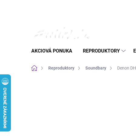
Prejsť
na
obsah
AKCIOVÁ PONUKA
REPRODUKTORY
Domov
Reproduktory
Soundbary
Denon DH
Neohodnotené
Podrobnosti hodnote