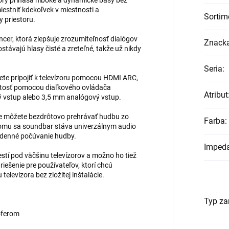
orý prináša hlboké a dynamické basy bez
estniť kdekoľvek v miestnosti a
Sortim
 priestoru.
cer, ktorá zlepšuje zrozumiteľnosť dialógov
Znack
zostávajú hlasy čisté a zreteľné, takže už nikdy
Seria
:
ete pripojiť k televízoru pomocou HDMI ARC,
sitosť pomocou diaľkového ovládača
Atribut
ický vstup alebo 3,5 mm analógový vstup.
že môžete bezdrôtovo prehrávať hudbu zo
Farba
:
tomu sa soundbar stáva univerzálnym audio
dodenné počúvanie hudby.
Impeda
tí pod väčšinu televízorov a možno ho tiež
riešenie pre používateľov, ktorí chcú
levízora bez zložitej inštalácie.
Typ za
oferom