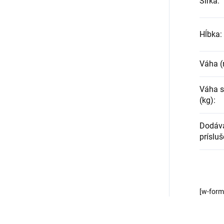
Šírka
:
Hĺbka
:
Váha (
Váha s
(kg)
:
Dodáv
príslu
[w-for