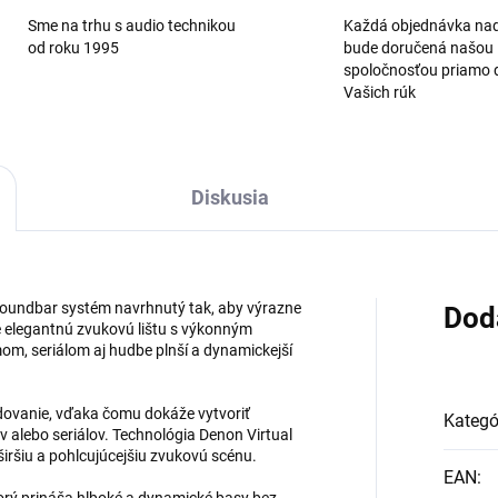
Sme na trhu s audio technikou
Každá objednávka na
od roku 1995
bude doručená našou
spoločnosťou priamo 
Vašich rúk
Diskusia
oundbar systém navrhnutý tak, aby výrazne
Dod
e elegantnú zvukovú lištu s výkonným
m, seriálom aj hudbe plnší a dynamickejší
dovanie, vďaka čomu dokáže vytvoriť
Kategó
mov alebo seriálov. Technológia Denon Virtual
širšiu a pohlcujúcejšiu zvukovú scénu.
EAN
: