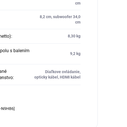
cm
8,2 cm, subwoofer 34,0
cm
netto)
:
8,30 kg
polu s balením
9,2 kg
ané
Diaľkove ovládanie,
šenstvo
:
opticky kábel, HDMI kábel
m-N9H86]