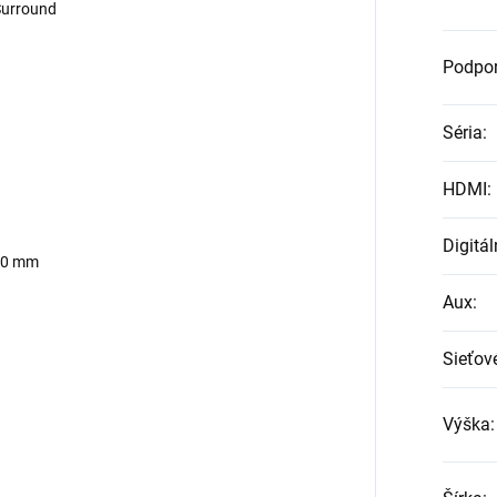
 Surround
Podpor
Séria
:
HDMI
:
Digitál
340 mm
Aux
:
Sieťov
Výška
: