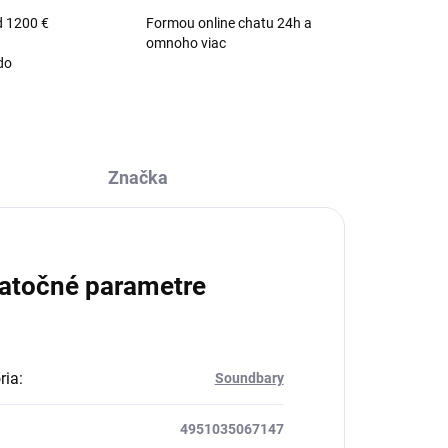
d 1200 €
Formou online chatu 24h a
omnoho viac
do
Značka
atočné parametre
ria
:
Soundbary
4951035067147