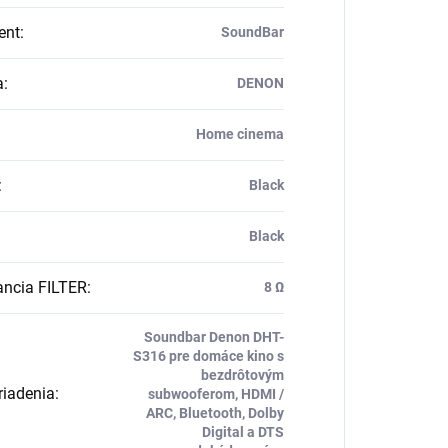
ent
:
SoundBar
a
:
DENON
Home cinema
:
Black
Black
ncia FILTER
:
8 Ω
Soundbar Denon DHT-
S316 pre domáce kino s
bezdrôtovým
riadenia
:
subwooferom, HDMI /
ARC, Bluetooth, Dolby
Digital a DTS