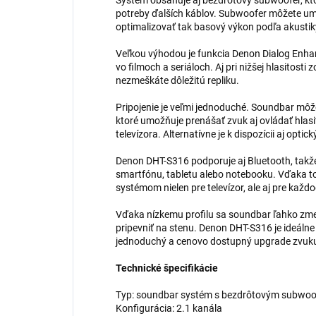
Systém obsahuje aj bezdrôtový subwoofer, kt
potreby ďalších káblov. Subwoofer môžete umi
optimalizovať tak basový výkon podľa akustiky
Veľkou výhodou je funkcia Denon Dialog Enhan
vo filmoch a seriáloch. Aj pri nižšej hlasitosti 
nezmeškáte dôležitú repliku.
Pripojenie je veľmi jednoduché. Soundbar môž
ktoré umožňuje prenášať zvuk aj ovládať hla
televízora. Alternatívne je k dispozícii aj opt
Denon DHT-S316 podporuje aj Bluetooth, tak
smartfónu, tabletu alebo notebooku. Vďaka 
systémom nielen pre televízor, ale aj pre kaž
Vďaka nízkemu profilu sa soundbar ľahko zmes
pripevniť na stenu. Denon DHT-S316 je ideálne 
jednoduchý a cenovo dostupný upgrade zvuku te
Technické špecifikácie
Typ: soundbar systém s bezdrôtovým subwo
Konfigurácia: 2.1 kanála