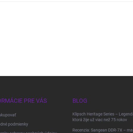
ORMÁCIE PRE VÁS
BLOG
Klipsch Heritage Series – Legend
akupovať
ktorá žije už viac než 75 rokov
dné podmienky
Recenzia: Sangean DDR-7X – ma