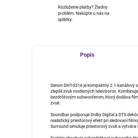
Rozloženie platby? Žiadny
problém. Nakúpte u nás na
splátky.
Popis
Denon DHT-S316 je kompaktný 2.1-kanálový s
zlepšil zvuk moderných televízorov. Kombinuj
bezdrôtovým subwooferom, ktorý dodáva filmo
zvuk.
Soundbar podporuje Dolby Digital a DTS dekó
realistický priestorový efekt pri sledovaní fil
Surround simuluje priestorový zvuk a vytvára 