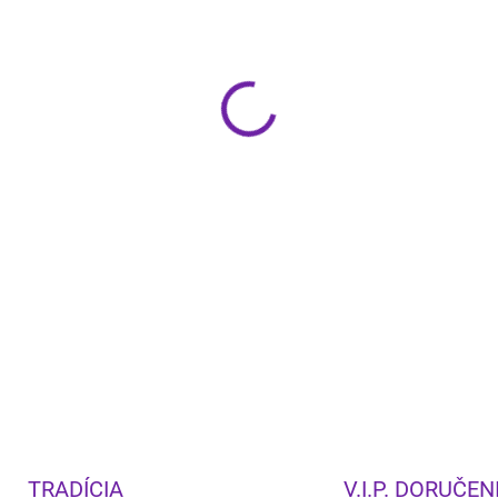
−
+
Denon DHT-S316 je elegantn
výrazne zlepší zvuk vášho te
dekódovanie pre realistický 
cez HDMI ARC alebo Bluetoo
reproduktor prinášajú čistý, 
DETAILNÉ INFORMÁCIE
TRADÍCIA
V.I.P. DORUČEN