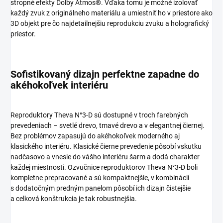
stropné efekty Dolby Atmos®. Vďaka tomu je možné izolovať
každý zvuk z originálneho materiálu a umiestniť ho v priestore ako
3D objekt pre čo najdetailnejšiu reprodukciu zvuku a holografický
priestor.
Sofistikovaný dizajn perfektne zapadne do
akéhokoľvek interiéru
Reproduktory Theva N°3-D sú dostupné v troch farebných
prevedeniach – svetlé drevo, tmavé drevo a v elegantnej čiernej.
Bez problémov zapasujú do akéhokoľvek moderného aj
klasického interiéru. Klasické čierne prevedenie pôsobí vskutku
nadčasovo a vnesie do vášho interiéru šarm a dodá charakter
každej miestnosti. Ozvučnice reproduktorov Theva N°3-D boli
kompletne prepracované a sú kompaktnejšie, v kombinácií
s dodatočným predným panelom pôsobí ich dizajn čistejšie
a celková konštrukcia je tak robustnejšia.