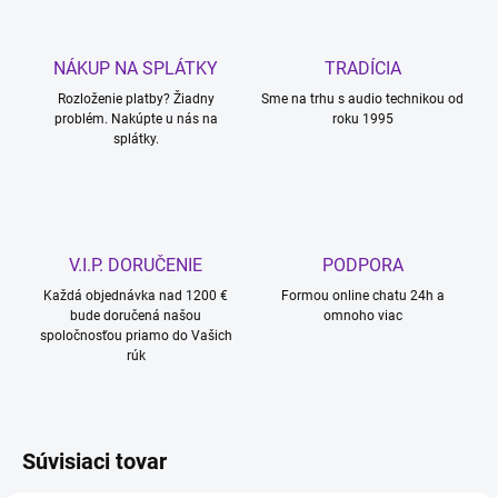
NÁKUP NA SPLÁTKY
TRADÍCIA
Rozloženie platby? Žiadny
Sme na trhu s audio technikou od
problém. Nakúpte u nás na
roku 1995
splátky.
V.I.P. DORUČENIE
PODPORA
Každá objednávka nad 1200 €
Formou online chatu 24h a
bude doručená našou
omnoho viac
spoločnosťou priamo do Vašich
rúk
Súvisiaci tovar