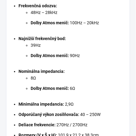
Frekvenčná odozva:
48Hz – 28kHz
Dolby Atmos menič:
100Hz – 20kHz
Najnižší frekvenčný bod:
39Hz
Dolby Atmos menič:
90Hz
Nominálna impedancia:
8Ω
Dolby Atmos menič:
6Ω
Minimálna impedancia:
2,9Ω
Odporúčaný výkon zosilňovača:
40 – 250W
Deliace frekvencie:
270Hz / 2700Hz
Rozmery (V x Š x H):
101,9 x 21,2 x 38,3cm