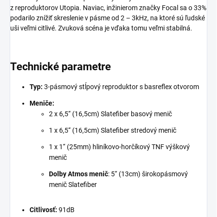
z reproduktorov Utopia. Naviac, inžinierom značky Focal sa o 33%
podarilo znížiť skreslenie v pásme od 2 – 3kHz, na ktoré sú ľudské
uši veľmi citlivé. Zvuková scéna je vďaka tomu veľmi stabilná.
Technické parametre
Typ:
3-pásmový stĺpový reproduktor s basreflex otvorom
Meniče:
2 x 6,5‘‘ (16,5cm) Slatefiber basový menič
1 x 6,5‘‘ (16,5cm) Slatefiber stredový menič
1 x 1‘‘ (25mm) hliníkovo-horčíkový TNF výškový
menič
Dolby Atmos menič
: 5‘‘ (13cm) širokopásmový
menič Slatefiber
Citlivosť:
91dB