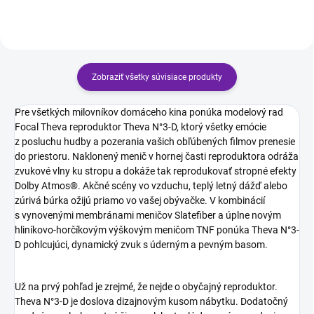
70 W pri 8...
Zobraziť všetky súvisiace produkty
Pre všetkých milovníkov domáceho kina ponúka modelový rad
Focal Theva reproduktor Theva N°3-D, ktorý všetky emócie
z posluchu hudby a pozerania vašich obľúbených filmov prenesie
do priestoru. Naklonený menič v hornej časti reproduktora odráža
zvukové vlny ku stropu a dokáže tak reprodukovať stropné efekty
Dolby Atmos®. Akčné scény vo vzduchu, teplý letný dážď alebo
zúrivá búrka ožijú priamo vo vašej obývačke. V kombinácií
s vynovenými membránami meničov Slatefiber a úplne novým
hliníkovo-horčíkovým výškovým meničom TNF ponúka Theva N°3-
D pohlcujúci, dynamický zvuk s úderným a pevným basom.
Už na prvý pohľad je zrejmé, že nejde o obyčajný reproduktor.
Theva N°3-D je doslova dizajnovým kusom nábytku. Dodatočný