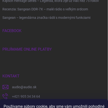
Klipsch Heritage Series – Legenda, ktorá žije už viac než 75 rokov
Recenzia: Sangean DDR-7X – malé rádio s veľkým srdcom
Sangean – legendárna značka rádií s modernými funkciami
FACEBOOK
PRIJÍMAME ONLINE PLATBY
KONTAKT
audio
@
audio.sk
+421 905 34 34 64
https://www.facebook.com/audio.sk
Používame súbory cookie, aby sme vám umožnili pohodlné