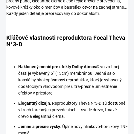
predný panel, elegantné čierne alebo teplé drevené prevedenia,
kovové krúžky okolo meničov a basreflex otvor na zadnej strane...
Každý jeden detail je prepracovaný do dokonalosti.
Kľúčové vlastnosti reproduktora Focal Theva
N°3-D
Naklonený menič pre efekty Dolby Atmos®
vo vrchnej
časti je vybavený 5‘‘ (13cm) membránou. Jedná sa o
koaxiálny širokopásmový reproduktor, ktorý je vybavený
dodatočným vlnovodom pre ultra-presné umiestnenie
efektov v priestore.
Elegantný dizajn
. Reproduktory Theva N°3-D sú dostupné
v troch farebných prevedeniach – svetlé drevo, tmavé
drevo a elegantná čierna.
Jemné a presné výšky
. Úplne nový hliníkovo-horčíkový TNF
menič.