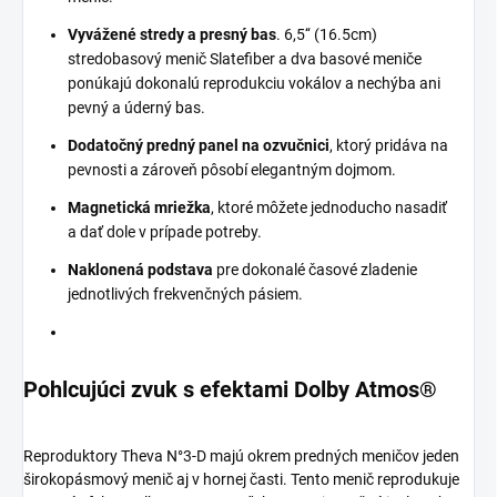
Vyvážené stredy a presný bas
. 6,5‘‘ (16.5cm)
stredobasový menič Slatefiber a dva basové meniče
ponúkajú dokonalú reprodukciu vokálov a nechýba ani
pevný a úderný bas.
Dodatočný predný panel na ozvučnici
, ktorý pridáva na
pevnosti a zároveň pôsobí elegantným dojmom.
Magnetická mriežka
, ktoré môžete jednoducho nasadiť
a dať dole v prípade potreby.
Naklonená podstava
pre dokonalé časové zladenie
jednotlivých frekvenčných pásiem.
Pohlcujúci zvuk s efektami Dolby Atmos®
Reproduktory Theva N°3-D majú okrem predných meničov jeden
širokopásmový menič aj v hornej časti. Tento menič reprodukuje