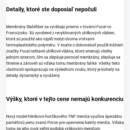
Detaily, ktoré ste doposiaľ nepočuli
Membrány Slatefiber sa vyrábajú priamo v továrni Focal vo
Francúzsku. Sú vyrobené z recyklovaných uhlíkových vlákien,
ktoré sú použité ako výplň medzi dvoma vrstvami
termoplastického polyméru. V snahe o dokonalosť použili inžinieri
značky Focal netkané uhlíkové vlákna, ktoré smerujú všetky
jedným smerom, čím sa zlepšuje pevnosť membrány, zlepšuje sa
tlmenie a zároveň sú vďaka tomu membrány ľahké. Všetky tieto
vlastnosti spolupracujú na výslednom zvuku, ktorý je bohatý na
detaily, dynamický a vyvážený.
Výšky, ktoré v tejto cene nemajú konkurenciu
Nový model hliníkovo-horčíkového TNF meniča využíva špeciálnu
pamäťovú penu zvanú Poron pre upevnenie kaloty meniča. Vďaka
tomu sa jeho zvuk veľmi podobá výškovým meničom