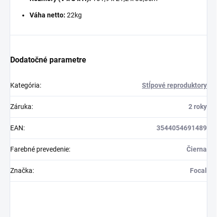
Váha netto:
22kg
Dodatočné parametre
Kategória
:
Stĺpové reproduktory
Záruka
:
2 roky
EAN
:
3544054691489
Farebné prevedenie
:
Čierna
Značka
:
Focal