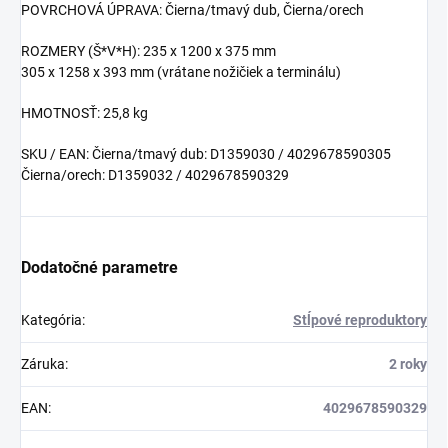
POVRCHOVÁ ÚPRAVA: Čierna/tmavý dub, Čierna/orech
ROZMERY (Š*V*H): 235 x 1200 x 375 mm
305 x 1258 x 393 mm (vrátane nožičiek a terminálu)
HMOTNOSŤ: 25,8 kg
SKU / EAN: Čierna/tmavý dub: D1359030 / 4029678590305
Čierna/orech: D1359032 / 4029678590329
Dodatočné parametre
Kategória
:
Stĺpové reproduktory
Záruka
:
2 roky
EAN
:
4029678590329