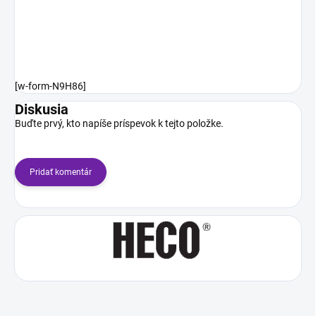
[w-form-N9H86]
Diskusia
Buďte prvý, kto napíše príspevok k tejto položke.
Pridať komentár