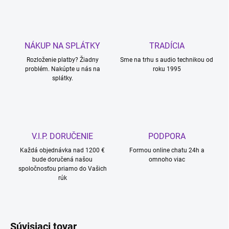
NÁKUP NA SPLÁTKY
TRADÍCIA
Rozloženie platby? Žiadny
Sme na trhu s audio technikou od
problém. Nakúpte u nás na
roku 1995
splátky.
V.I.P. DORUČENIE
PODPORA
Každá objednávka nad 1200 €
Formou online chatu 24h a
bude doručená našou
omnoho viac
spoločnosťou priamo do Vašich
rúk
Súvisiaci tovar