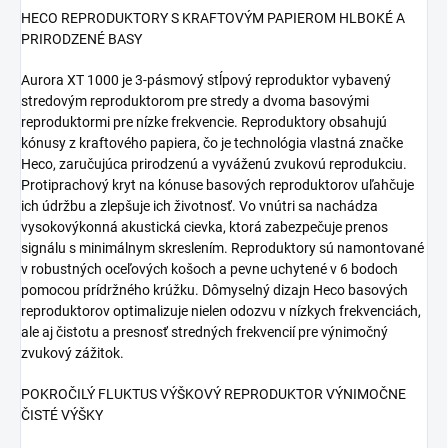
HECO REPRODUKTORY S KRAFTOVÝM PAPIEROM HLBOKÉ A
PRIRODZENÉ BASY
Aurora XT 1000 je 3-pásmový stĺpový reproduktor vybavený
stredovým reproduktorom pre stredy a dvoma basovými
reproduktormi pre nízke frekvencie. Reproduktory obsahujú
kónusy z kraftového papiera, čo je technológia vlastná značke
Heco, zaručujúca prirodzenú a vyváženú zvukovú reprodukciu.
Protiprachový kryt na kónuse basových reproduktorov uľahčuje
ich údržbu a zlepšuje ich životnosť. Vo vnútri sa nachádza
vysokovýkonná akustická cievka, ktorá zabezpečuje prenos
signálu s minimálnym skreslením. Reproduktory sú namontované
v robustných oceľových košoch a pevne uchytené v 6 bodoch
pomocou prídržného krúžku. Dômyselný dizajn Heco basových
reproduktorov optimalizuje nielen odozvu v nízkych frekvenciách,
ale aj čistotu a presnosť stredných frekvencií pre výnimočný
zvukový zážitok.
POKROČILÝ FLUKTUS VÝŠKOVÝ REPRODUKTOR VÝNIMOČNE
ČISTÉ VÝŠKY