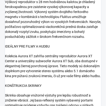
Výškový reproduktor s 28 mm hodvábnou kalotou je chladený
ferokvapalinou pre zaistenie vysokej výkonovej kapacity a
zvýšenej životnosti. Výkonný systém dvojitého feritového
magnetu v kombinácii s technológiou Fluktus umožňuje
dosiahnuť pozoruhodný výkon vo vysokých frekvenciách. Navyše,
počítačovo optimalizovaná viackorekčná predná doska zaisťuje
dokonalý rozptyl zvuku, poskytujúc imerzívny a bohatý
poslucháčsky zážitok v širokom frekvenčnom rozsahu.
IDEÁLNY PRE FILMY A HUDBU
Kolekcia Aurora XT zahŕňa centrálny reproduktor Aurora XT
Center a univerzálny subwoofer Aurora XT Sub, oba dostupné v
elegantnej čiernej povrchovej úprave. Tieto modely sú dokonalým
doplnkom pre vytvorenie stereo systému alebo 5.1 domáceho
kina pre pútavú zvukovú imersiu, či už pre vaše filmy alebo hudbu.
KONŠTRUKCIA SKRINKY
Skrinka obsahuje vnútorné výstuhy pre lepšiu robustnosť a
zníženie vibrácií. Jej bass-reflexný systém vybavený portami
optimalizuje prúdenie vzduchu pre zvýšenú odozvu v nízkych