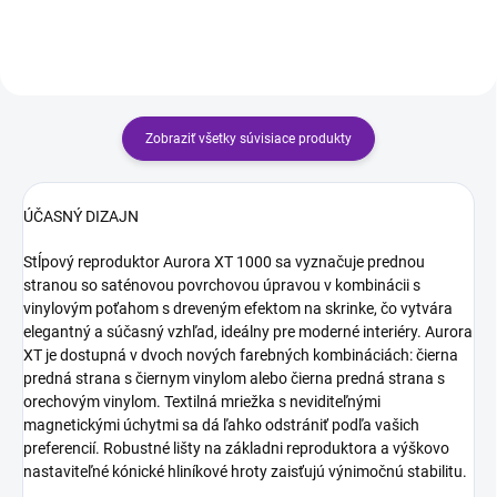
24-bit / 192 kHz, Bluetooth...
Zobraziť všetky súvisiace produkty
ÚČASNÝ DIZAJN
Stĺpový reproduktor Aurora XT 1000 sa vyznačuje prednou
stranou so saténovou povrchovou úpravou v kombinácii s
vinylovým poťahom s dreveným efektom na skrinke, čo vytvára
elegantný a súčasný vzhľad, ideálny pre moderné interiéry. Aurora
XT je dostupná v dvoch nových farebných kombináciách: čierna
predná strana s čiernym vinylom alebo čierna predná strana s
orechovým vinylom. Textilná mriežka s neviditeľnými
magnetickými úchytmi sa dá ľahko odstrániť podľa vašich
preferencií. Robustné lišty na základni reproduktora a výškovo
nastaviteľné kónické hliníkové hroty zaisťujú výnimočnú stabilitu.