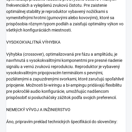
frekvenciách a vylepšenú zvukovú čistotu. Pre zaistenie
optimálnej stability je reproduktor vybavený nožičkami s
vymeniteľnými hrotmi (gumovými alebo kovovými), ktoré sa
prispôsobia rôznym typom podláh a zaisťujú optimálny výkon vo
všetkých konfiguráciách miestnosti.
VYSOKOKVALITNÁ VÝHYBKA
Výhybka (crossover), optimalizovaná pre fázu a amplitúdu, je
navrhnutá s vysokokvalitnými komponentmi pre presné riadenie
signálu a vernú zvukovú reprodukciu. Reproduktor je vybavený
vysokokvalitným pripojovacím terminálom s pevnými,
pozlátenými a zapuzdrenými svorkami, ktoré zaručujú spoľahlivé
pripojenie. Možnosti bi-wiringu a bi-ampingu pridávajú flexibilitu
pre pokročilé audio konfigurácie, umožňujúc nadšencom
prispôsobiť si poslucháčsky zážitok podľa svojich preferencií.
NEMECKÝ VÝVOJ A INŽINIERSTVO
Áno, pripravím preklad technických špecifikácií do slovenčiny: