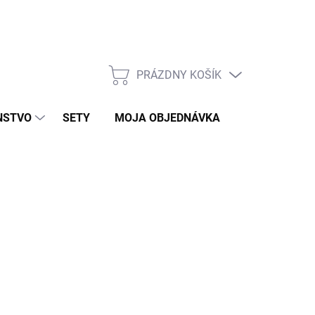
PRÁZDNY KOŠÍK
NÁKUPNÝ
KOŠÍK
NSTVO
SETY
MOJA OBJEDNÁVKA
ZNAČKY
€
KLAD
026
MOŽNOSTI DORUČENIA