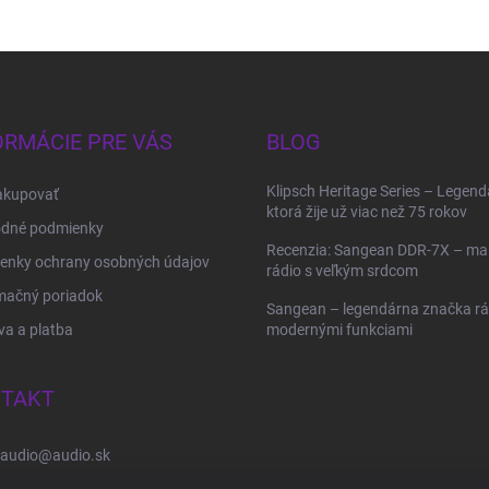
ORMÁCIE PRE VÁS
BLOG
Klipsch Heritage Series – Legend
akupovať
ktorá žije už viac než 75 rokov
dné podmienky
Recenzia: Sangean DDR-7X – ma
enky ochrany osobných údajov
rádio s veľkým srdcom
mačný poriadok
Sangean – legendárna značka rád
a a platba
modernými funkciami
TAKT
audio
@
audio.sk