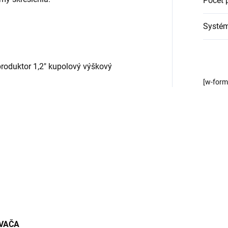
Počet 
Systé
produktor 1,2" kupolový výškový
[w-for
VAČA