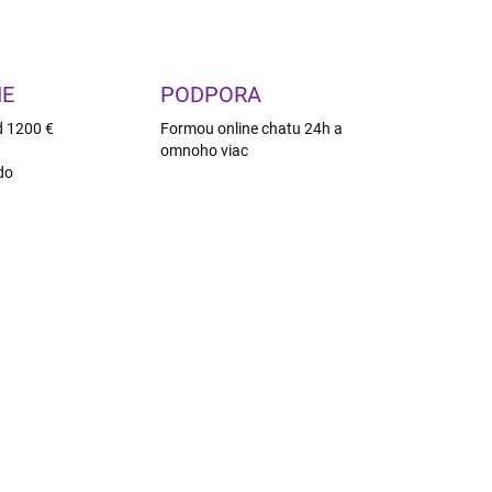
IE
PODPORA
d 1200 €
Formou online chatu 24h a
omnoho viac
do
DARMO