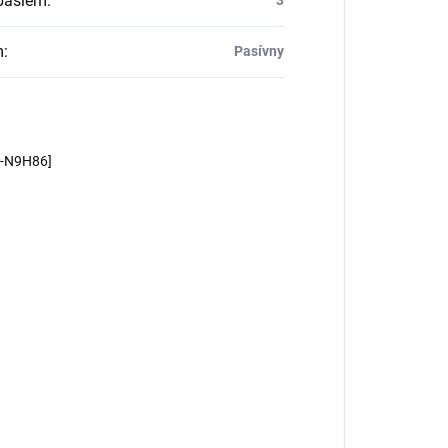
pásiem
:
m
:
Pasívny
m-N9H86]