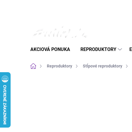
Prejsť
na
obsah
AKCIOVÁ PONUKA
REPRODUKTORY
Domov
Reproduktory
Stĺpové reproduktory
Neohodnotené
Podrobnosti hodnote