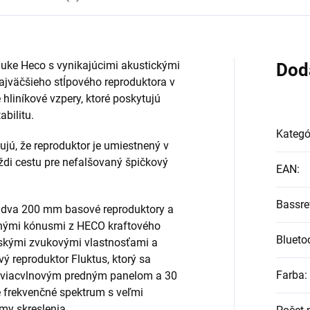
nuke Heco s vynikajúcimi akustickými
Dod
ajväčšieho stĺpového reproduktora v
 hliníkové vzpery, ktoré poskytujú
bilitu.
Kategó
ujú, že reproduktor je umiestnený v
ždi cestu pre nefalšovaný špičkový
EAN
:
Bassre
jú dva 200 mm basové reproduktory a
nými kónusmi z HECO kraftového
Blueto
ilskými zvukovými vlastnosťami a
ý reproduktor Fluktus, ktorý sa
Farba
:
 viacvlnovým predným panelom a 30
 frekvenčné spektrum s veľmi
my skreslenia.