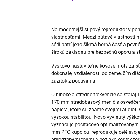
Najmodernejší stĺpový reproduktor v po
vlastnosťami. Medzi pútavé vlastnosti n
sérii patrí jeho šikmá horná časť a pevné
širokú základňu pre bezpečnú oporu a sta
Výškovo nastaviteľné kovové hroty zaisť
dokonalej vzdialenosti od zeme, čím dlá
zážitok z počúvania.
O hlboké a stredné frekvencie sa stara
170 mm stredobasový menič s osvedče
papiera, ktoré sú známe svojimi audiof
vysokou stabilitou. Novo vyvinutý výškov
vyznačuje počítačovo optimalizovaným
mm PFC kupolou, reprodukuje celé svoje
prirodzenými tónmi a bez akejkoľvek for