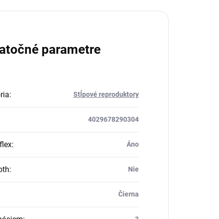
atočné parametre
ria
:
Stĺpové reproduktory
4029678290304
flex
:
Áno
oth
:
Nie
Čierna
3