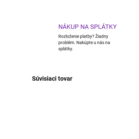
NÁKUP NA SPLÁTKY
Rozloženie platby? Žiadny
problém. Nakúpte u nás na
splátky.
Súvisiaci tovar
TIP
ZADARMO