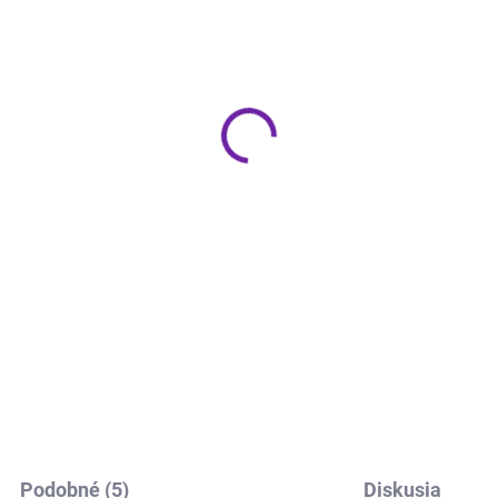
SKLADOM - CENTRÁLNY SKLAD
SKLADOM - CENTRÁLNY S
iM Amp Ultra Šedý
Denon PMA-600NE
Čierny
9 €
389 €
Do košíka
Do košíka
 Amp Ultra je vlajkový
amovací zosilňovač, ktorý
Denon PMA-600NE je kvalitný
a špičkový Hi-Fi zvuk,
integrovaný stereo zosilňova
erné streamovanie a vysoký
navrhnutý pre moderné Hi-Fi
on v jednom elegantnom
zostavy. Ponúka výkon 2 × 4
iadení. Ponúka výkon 2 × 100
pri 8 Ω, vstavaný DAC s podp
i...
24-bit / 192 kHz, Bluetooth...
Podobné (5)
Diskusia