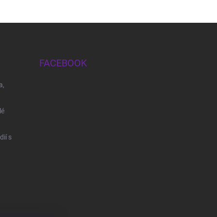
FACEBOOK
a,
lé
ií s