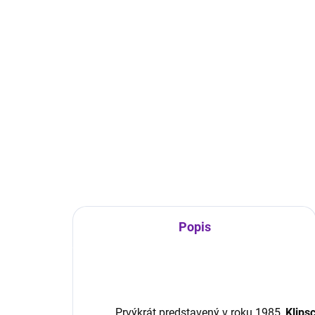
1 599 €
79
Do košíka
Onkyo M-80 je špičkový 2-
Den
kanálový výkonový zosilňovač
ster
Class AB zo série Icon. Ponúka
str
výkon 150 W / 8 Ω a 200 W / 4 Ω,
HEOS
využíva trojstupňový invertovaný
nap
Darlington obvod,...
dom
W na
Popis
Prvýkrát predstavený v roku 1985,
Klips