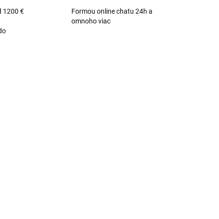
d 1200 €
Formou online chatu 24h a
omnoho viac
do
DARMO
ZADARMO
KLAD
SKLADOM - CENTRÁLNY SKLAD
Denon PMA-3000NE