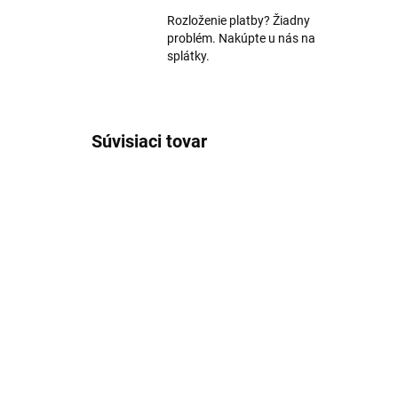
Rozloženie platby? Žiadny
problém. Nakúpte u nás na
splátky.
Súvisiaci tovar
TIP
ZADARMO
IHNEĎ K ODOSLANIU
(1 KS)
Onkyo Icon M-80 čierny
De