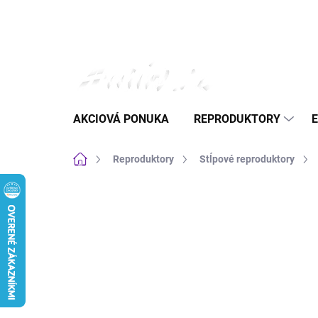
Prejsť
na
obsah
AKCIOVÁ PONUKA
REPRODUKTORY
Domov
Reproduktory
Stĺpové reproduktory
Neohodnotené
Podrobnosti hodnote