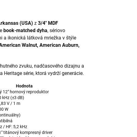
Arkansas (USA)
z
3/4" MDF
je
book-matched dyha
, sériovo
 a ikonická látková mriežka v štýle
 American Walnut, American Auburn,
utného zvuku, nadčasového dizajnu a
 Heritage série, ktorá vydrží generácie.
Hodnota
 12" hornový reproduktor
0 kHz (±3 dB)
,83 V / 1 m
00 W
ontinuálny)
tibilná
z / HF: 5,2 kHz
1" titánový kompresný driver