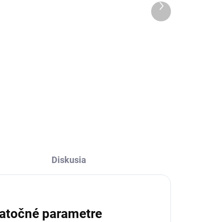
Čierny
Ďalší
produkt
3 399 €
Do košíka
e
Denon PMA-3000NE je referenčný
náša
integrovaný stereo zosilňovač
navrhnutý pre náročné Hi-Fi
zostavy. Ponúka výkon 2 × 80 W
pri 8 Ω (až 160 W pri 4 Ω),
4
pokročilé digitálne...
Diskusia
atočné parametre