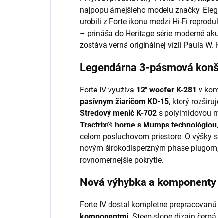
najpopulárnejšieho modelu značky. Ele
urobili z Forte ikonu medzi Hi-Fi reprod
– prináša do Heritage série moderné aku
zostáva verná originálnej vízii Paula W. 
Legendárna 3-pásmová konš
Forte IV využíva
12" woofer K-281
v kom
pasívnym žiaričom KD-15
, ktorý rozšir
Stredový menič K-702
s polyimidovou m
Tractrix® horne s Mumps technológiou
celom posluchovom priestore. O výšky s
novým širokodisperzným phase plugom, k
rovnomernejšie pokrytie.
Nová výhybka a komponenty
Forte IV dostal kompletne prepracovan
komponentmi
. Steep-slope dizajn čerpá