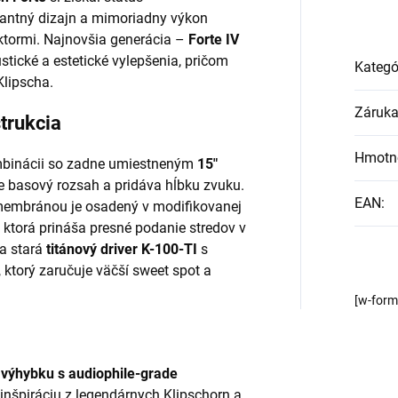
gantný dizajn a mimoriadny výkon
uktormi. Najnovšia generácia –
Forte IV
stické a estetické vylepšenia, pričom
Kategó
Klipscha.
Záruk
trukcia
Hmotn
binácii so zadne umiestneným
15"
uje basový rozsah a pridáva hĺbku zvuku.
EAN
:
embránou je osadený v modifikovanej
, ktorá prináša presné podanie stredov v
a stará
titánový driver K-100-TI
s
torý zaručuje väčší sweet spot a
[w-for
ú
výhybku s audiophile-grade
 inšpiráciu z legendárnych Klipschorn a