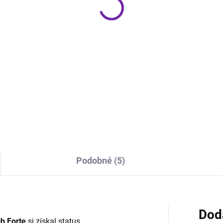
Strieborný
9 €
1 499 €
Do košíka
Do košíka
on Home Amp je kompaktný
Onkyo MUSE Y-50 predstavuj
eo zosilňovač so
vrchol novej série MUSE a pri
eamovaním a technológiou
všetko, čo moderný audiofil
 Built-in, ktorý dokáže
očakáva od špičkového
ájať akékoľvek reproduktory v
integrovaného zosilňovača. S
ácnosti. Ponúka výkon 100
výkonom až 250 W na kanál (
...
Ω),...
Podobné (5)
Dod
ch Forte
si získal status