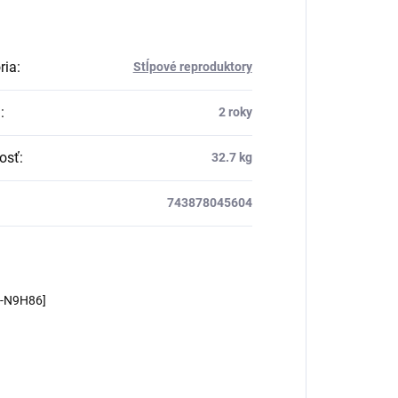
ria
:
Stĺpové reproduktory
a
:
2 roky
osť
:
32.7 kg
743878045604
m-N9H86]