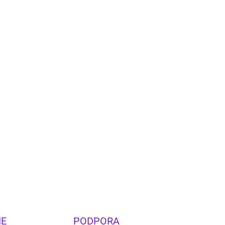
Pridať do košíka
vý hornový reproduktor Heritage série s 12"
ričom. Ponúka citlivosť 99 dB, novú výhybku a
vyrábané v USA.
OPÝTAŤ SA
STRÁŽIŤ
IE
PODPORA