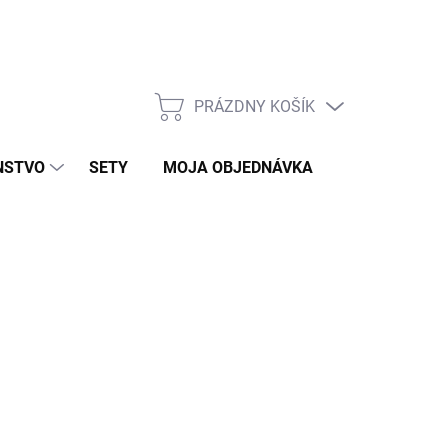
PRÁZDNY KOŠÍK
NÁKUPNÝ
KOŠÍK
NSTVO
SETY
MOJA OBJEDNÁVKA
ZNAČKY
KLAD
026
MOŽNOSTI DORUČENIA