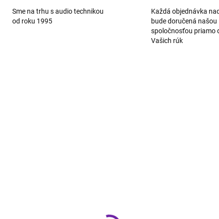
Sme na trhu s audio technikou
Každá objednávka na
od roku 1995
bude doručená našou
spoločnosťou priamo 
Vašich rúk
NOVINKA
TIP
ZADARMO
ZA
IHNEĎ K ODOSLANIU
SKLADOM - CENTRÁLNY S
(1 KS)
Onkyo Muse Y-50
non Home Amp