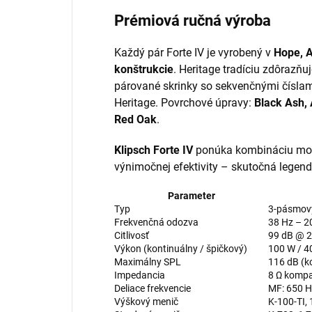
Prémiová ručná výroba
Každý pár Forte IV je vyrobený v
Hope, 
konštrukcie
. Heritage tradíciu zdôrazňu
párované skrinky so sekvenčnými číslami
Heritage. Povrchové úpravy:
Black Ash,
Red Oak
.
Klipsch Forte IV
ponúka kombináciu moh
výnimočnej efektivity – skutočná legenda
Parameter
Typ
3-pásmový
Frekvenčná odozva
38 Hz – 2
Citlivosť
99 dB @ 2
Výkon (kontinuálny / špičkový)
100 W / 4
Maximálny SPL
116 dB (k
Impedancia
8 Ω kompa
Deliace frekvencie
MF: 650 H
Výškový menič
K-100-TI, 