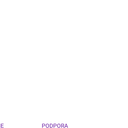
Pridať do košíka
vý hornový reproduktor Heritage série s 12"
ričom. Ponúka citlivosť 99 dB, novú výhybku a
vyrábané v USA.
OPÝTAŤ SA
STRÁŽIŤ
IE
PODPORA