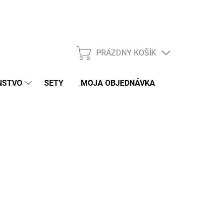
PRÁZDNY KOŠÍK
NÁKUPNÝ
KOŠÍK
NSTVO
SETY
MOJA OBJEDNÁVKA
ZNAČKY
KLAD
026
MOŽNOSTI DORUČENIA