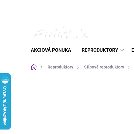
Prejsť
na
obsah
AKCIOVÁ PONUKA
REPRODUKTORY
Domov
Reproduktory
Stĺpové reproduktory
Neohodnotené
Podrobnosti hodnote