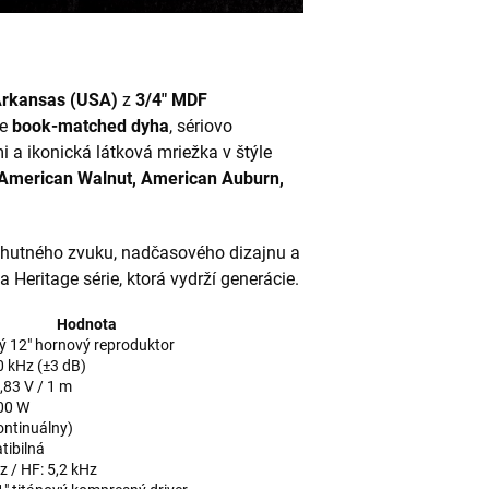
Arkansas (USA)
z
3/4" MDF
je
book-matched dyha
, sériovo
 a ikonická látková mriežka v štýle
 American Walnut, American Auburn,
utného zvuku, nadčasového dizajnu a
 Heritage série, ktorá vydrží generácie.
Hodnota
 12" hornový reproduktor
0 kHz (±3 dB)
,83 V / 1 m
00 W
ontinuálny)
tibilná
z / HF: 5,2 kHz