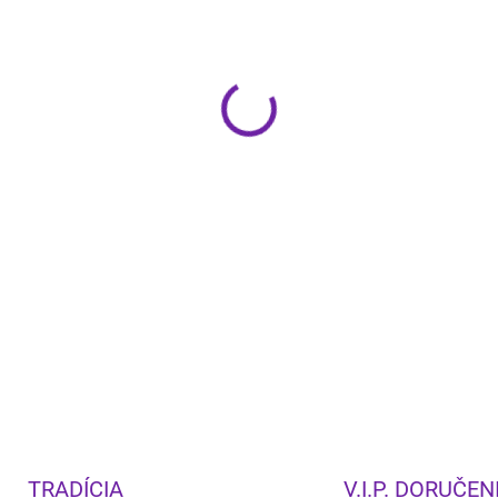
−
+
Klipsch Forte IV
je trojpásmo
wooferom a 15" pasívnym žia
prémiové spracovanie ručne 
Cena za kus
DETAILNÉ INFORMÁCIE
TRADÍCIA
V.I.P. DORUČEN