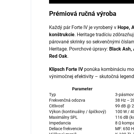
Prémiová ručná výroba
Každý pár Forte IV je vyrobený v
Hope, 
konštrukcie
. Heritage tradíciu zdôrazňu
párované skrinky so sekvenčnými číslami
Heritage. Povrchové úpravy:
Black Ash,
Red Oak
.
Klipsch Forte IV
ponúka kombináciu moh
výnimočnej efektivity – skutočná legenda
Parameter
Typ
3-pásmový
Frekvenčná odozva
38 Hz – 2
Citlivosť
99 dB @ 2
Výkon (kontinuálny / špičkový)
100 W / 4
Maximálny SPL
116 dB (k
Impedancia
8 Ω kompa
Deliace frekvencie
MF: 650 H