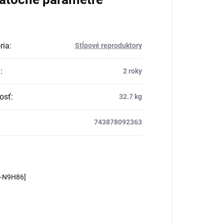
ria
:
Stĺpové reproduktory
a
:
2 roky
osť
:
32.7 kg
743878092363
m-N9H86]