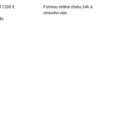
d 1200 €
Formou online chatu 24h a
omnoho viac
do
TIP
DARMO
ZADARMO
ANIU
SKLADOM - CENTRÁLNY SKLAD
1 KS)
WiiM Amp Ultra