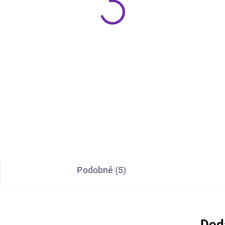
599 €
799 €
Do košíka
Do košíka
yo M-80 je špičkový 2-
Denon Home Amp je kompakt
álový výkonový zosilňovač
stereo zosilňovač so
s AB zo série Icon. Ponúka
streamovaním a technológio
n 150 W / 8 Ω a 200 W / 4 Ω,
HEOS Built-in, ktorý dokáže
žíva trojstupňový invertovaný
napájať akékoľvek reprodukto
ington obvod,...
domácnosti. Ponúka výkon 1
W na...
Podobné (5)
Dod