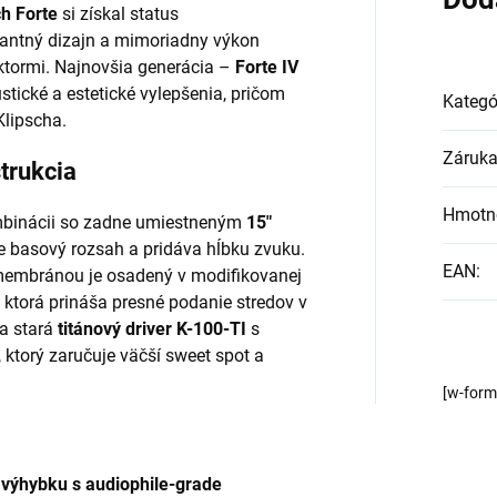
ch Forte
si získal status
gantný dizajn a mimoriadny výkon
uktormi. Najnovšia generácia –
Forte IV
stické a estetické vylepšenia, pričom
Kategó
Klipscha.
Záruk
trukcia
Hmotn
binácii so zadne umiestneným
15"
uje basový rozsah a pridáva hĺbku zvuku.
EAN
:
embránou je osadený v modifikovanej
, ktorá prináša presné podanie stredov v
a stará
titánový driver K-100-TI
s
torý zaručuje väčší sweet spot a
[w-for
ú
výhybku s audiophile-grade