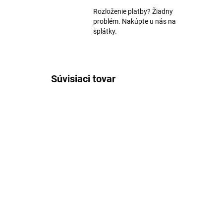
Rozloženie platby? Žiadny
problém. Nakúpte u nás na
splátky.
Súvisiaci tovar
TIP
IHNEĎ K ODOSLANIU
(1 KS)
Denon PMA-1700NE
On