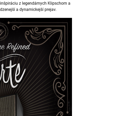
 inšpiráciu z legendárnych Klipschorn a
odzenejší a dynamickejší prejav.