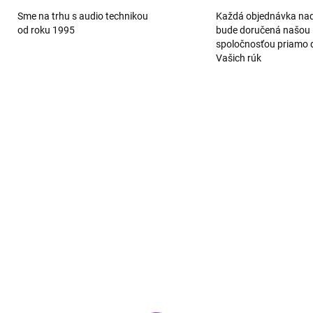
Sme na trhu s audio technikou
Každá objednávka na
od roku 1995
bude doručená našou
spoločnosťou priamo 
Vašich rúk
ZADARMO
ZA
IHNEĎ K ODOSLANIU
IHNEĎ K ODOSL
(1 KS)
(
kyo Icon M-80 čierny
Denon Home Amp