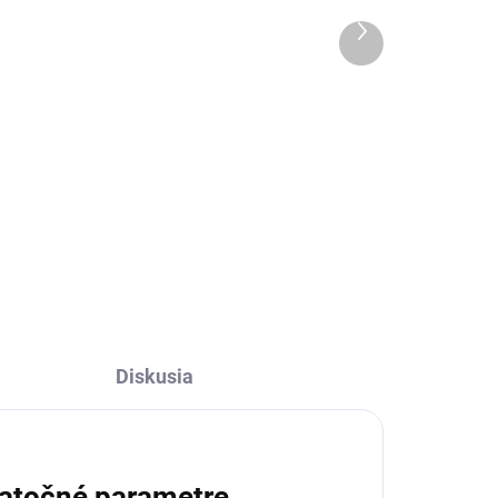
Strieborný
Ďalší
549 €
produkt
Do košíka
ný
WiiM Amp Ultra je vlajkový
streamovací zosilňovač, ktorý
u
spája špičkový Hi-Fi zvuk,
moderné streamovanie a vysoký
ry v
výkon v jednom elegantnom
00
zariadení. Ponúka výkon 2 × 100
W pri...
Diskusia
atočné parametre