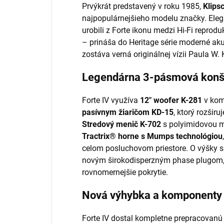
Prvýkrát predstavený v roku 1985,
Klips
najpopulárnejšieho modelu značky. Ele
urobili z Forte ikonu medzi Hi-Fi reprod
– prináša do Heritage série moderné aku
zostáva verná originálnej vízii Paula W. 
Legendárna 3-pásmová konš
Forte IV využíva
12" woofer K-281
v kom
pasívnym žiaričom KD-15
, ktorý rozšir
Stredový menič K-702
s polyimidovou m
Tractrix® horne s Mumps technológiou
celom posluchovom priestore. O výšky s
novým širokodisperzným phase plugom, k
rovnomernejšie pokrytie.
Nová výhybka a komponenty
Forte IV dostal kompletne prepracovan