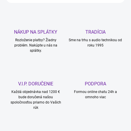
NÁKUP NA SPLÁTKY
TRADÍCIA
Rozloženie platby? Žiadny
Sme na trhu s audio technikou od
problém. Nakúpte u nás na
roku 1995
splátky.
V.I.P. DORUČENIE
PODPORA
Každá objednávka nad 1200 €
Formou online chatu 24h a
bude doručená našou
omnoho viac
spoločnosťou priamo do Vašich
rúk