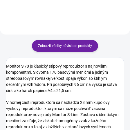
Monitor S Cena za pár
domáceho kina Dipólová časť
výškového reproduktora s dvoma
dodatočnými bočnými
výškovými...
Zobraziť všetky súvisiace produkty
Monitor S 70 je klasický stĺpový reproduktor s najnovšími
komponentmi. S dvoma 170 basovými meničmi a jedným
stredobasovým rovnakej veľkosti spája výkon so štíhlym
decentným vzhľadom. Pri pôsobivých 96 cm na výšku je sotva
širší ako hárok papiera A4 s 21,5 cm.
V hornej časti reproduktora sa nachádza 28 mm kupolový
výškový reproduktor, ktorým sa môže pochváliť väčšina
reproduktorov novej rady Monitor S-Line. Zostava s identickými
meničmi zaisťuje, že získate homogénny zvuk z každého
reproduktoru a to aj v zložitých viackanálových systémoch.