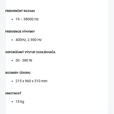
FREKVENČNÝ ROZSAH
19 – 38000 Hz
FREKVENCIE VÝHYBKY
400Hz, 2.900 Hz
ODPORÚČANÝ VÝSTUP ZOSILŇOVAČA
30 - 380 W
ROZMERY (ŠXVXH)
215 x 960 x 310 mm
HMOTNOSŤ
15 kg