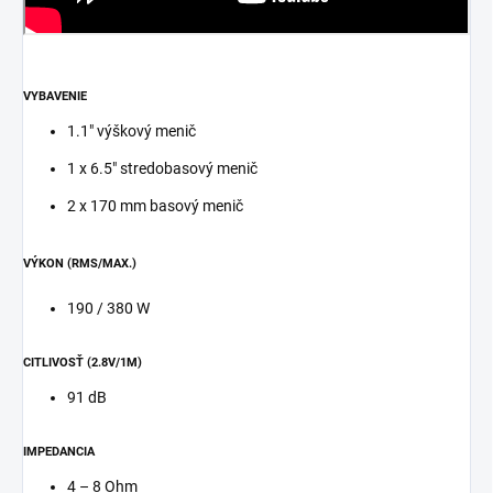
VYBAVENIE
1.1" výškový menič
1 x 6.5" stredobasový menič
2 x 170 mm basový menič
VÝKON (RMS/MAX.)
190 / 380 W
CITLIVOSŤ (2.8V/1M)
91 dB
IMPEDANCIA
4 – 8 Ohm