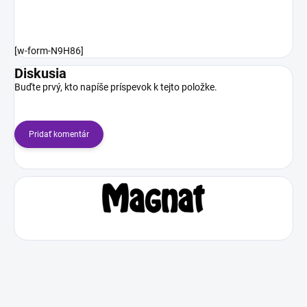
[w-form-N9H86]
Diskusia
Buďte prvý, kto napíše príspevok k tejto položke.
Pridať komentár