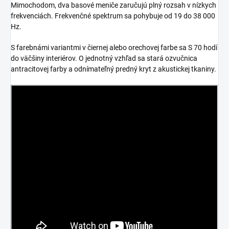
Mimochodom, dva basové meniče zaručujú plný rozsah v nízkych
frekvenciách. Frekvenčné spektrum sa pohybuje od 19 do 38 000
Hz.
S farebnámi variantmi v čiernej alebo orechovej farbe sa S 70 hodí
do väčšiny interiérov. O jednotný vzhľad sa stará ozvučnica
antracitovej farby a odnímateľný predný kryt z akustickej tkaniny.