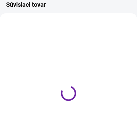
Súvisiaci tovar
NOVINKA
NOVINKA
ZADARMO
ZADARM
IHNEĎ K ODOSLANIU
IHNEĎ K ODOSLANIU
(4 PÁR)
(4 PÁR)
Magnat Monitor S10 B
Magnat Monitor S10 D
walnut
walnut
119 €
129 €
Do košíka
Do košíka
Kompaktný 2-pásmový regálový
Kompaktný dipólový regálový
reproduktor v hnedom prevedení -
reproduktor, ideálny ako zadný
orech. Novinka zo série Magnat
reproduktor v systémoch