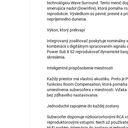
technológiou Wave Surround. Tento menič do
smerujúca nadol (Downfire), ktorá pomáha ro
reprodukcie. Výsledkom sú pevné, presné a pr
nepríjemného dunenia.
Výkon, ktorý prekvapí
Integrovaný zosilňovač poskytuje nominálny 
kombinácii s digitálnym spracovaním signálu 
Power Sub 8 S2 reprodukovať dynamické basy a
skreslenia.
Inteligentné prispôsobenie miestnosti
Každý priestor má vlastnú akustiku. Preto je
funkciou Room Compensation, ktorá pomáha 
umiestnenia subwoofera v miestnosti. Vďaka 
bez zdĺhavého nastavovania.
Jednoduché zapojenie do každej zostavy
Subwoofer disponuje nízkoúrovňovými RCA v
reproduktorovými vstupmi. Nech už používate A
Hi-Fi systém, integrácia do zostavy je jedno