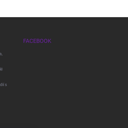
FACEBOOK
a,
lé
ií s