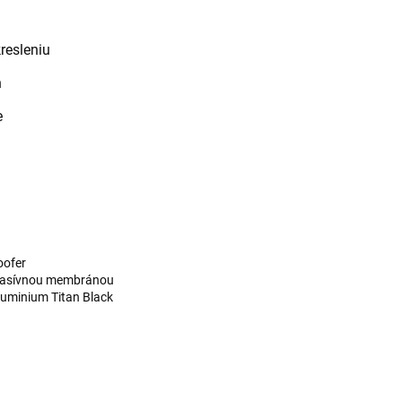
kresleniu
n
e
oofer
 pasívnou membránou
uminium Titan Black