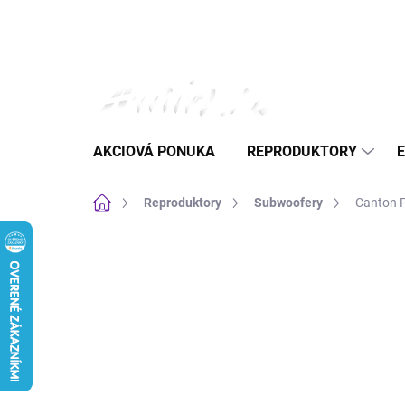
Prejsť
na
obsah
AKCIOVÁ PONUKA
REPRODUKTORY
Domov
Reproduktory
Subwoofery
Canton P
Neohodnotené
Podrobnosti hodnote