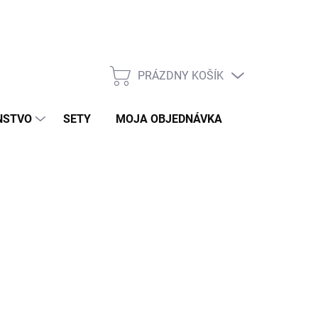
PRÁZDNY KOŠÍK
NÁKUPNÝ
KOŠÍK
NSTVO
SETY
MOJA OBJEDNÁVKA
ZNAČKY
)
026
MOŽNOSTI DORUČENIA