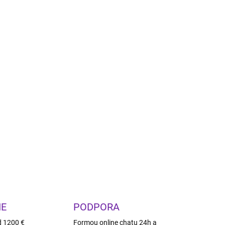
Pridať do košíka
jkompaktnejší aktívny subwoofer série Power
nápadným rozmerom ponúka pôsobivý výkon,
lógie, ktoré z neho robia ideálne riešenie pre
árie alebo diskrétne domáce kino. Vďaka 8"
k a výkonu až 280 W dodá vašej zostave hĺbku,
točne veľkých rozmerov.
OPÝTAŤ SA
STRÁŽIŤ
IE
PODPORA
d 1200 €
Formou online chatu 24h a