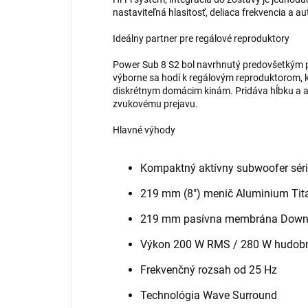
nastaviteľná hlasitosť, deliaca frekvencia a a
Ideálny partner pre regálové reproduktory
Power Sub 8 S2 bol navrhnutý predovšetkým pr
výborne sa hodí k regálovým reproduktorom
diskrétnym domácim kinám. Pridáva hĺbku a a
zvukovému prejavu.
Hlavné výhody
Kompaktný aktívny subwoofer sér
219 mm (8") menič Aluminium Tit
219 mm pasívna membrána Downf
Výkon 200 W RMS / 280 W hudob
Frekvenčný rozsah od 25 Hz
Technológia Wave Surround