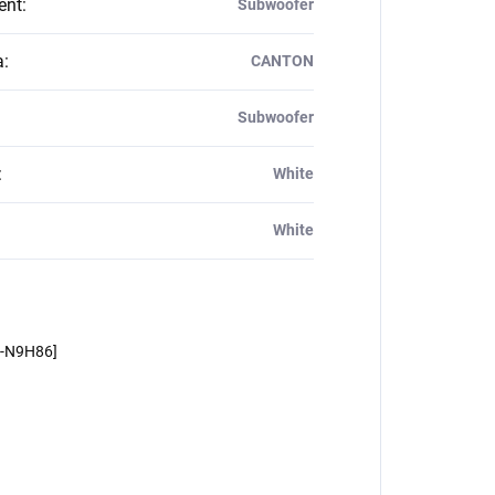
ent
:
Subwoofer
a
:
CANTON
Subwoofer
:
White
White
m-N9H86]