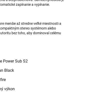
utomatické zapínanie a vypínanie.
e menšie až stredne veľké miestnosti a
, kompaktným stereo systémom alebo
utoritu bez toho, aby dominoval celému
ie Power Sub S2
an Black
ire
ný výkon