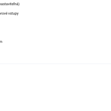
nastaviteľná)
orové vstupy
cm