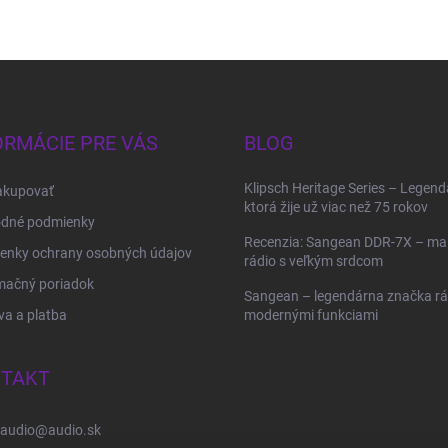
ORMÁCIE PRE VÁS
BLOG
Klipsch Heritage Series – Legend
akupovať
ktorá žije už viac než 75 rokov
dné podmienky
Recenzia: Sangean DDR-7X – ma
enky ochrany osobných údajov
rádio s veľkým srdcom
mačný poriadok
Sangean – legendárna značka rád
a a platba
modernými funkciami
TAKT
audio
@
audio.sk