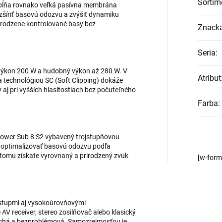
Sortim
pĺňa rovnako veľká pasívna membrána
zšíriť basovú odozvu a zvýšiť dynamiku
irodzene kontrolované basy bez
Znack
Seria
:
výkon 200 W a hudobný výkon až 280 W. V
Atribut
a technológiou SC (Soft Clipping) dokáže
j pri vyšších hlasitostiach bez počuteľného
Farba
:
 Power Sub 8 S2 vybavený trojstupňovou
optimalizovať basovú odozvu podľa
tomu získate vyrovnaný a prirodzený zvuk
[w-for
stupmi aj vysokoúrovňovými
V receiver, stereo zosilňovač alebo klasický
duchá a bezproblémová. Samozrejmosťou je