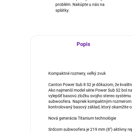
problém. Nakúpte u nás na
splátky.
Popis
Kompaktné rozmery, veľký zvuk
Canton Power Sub 8 S2 je dôkazom, že kvalitn
Ako najmenší model série Power Sub S2 bol na
vylepšiť basovú zložku svojho stereo systém
subwoofera. Napriek kompaktným rozmerom do
kontrolovaný basový základ, ktorý okamžite ož
Nová generácia Titanium technológie
Srdcom subwoofera je 219 mm (8") aktívny re