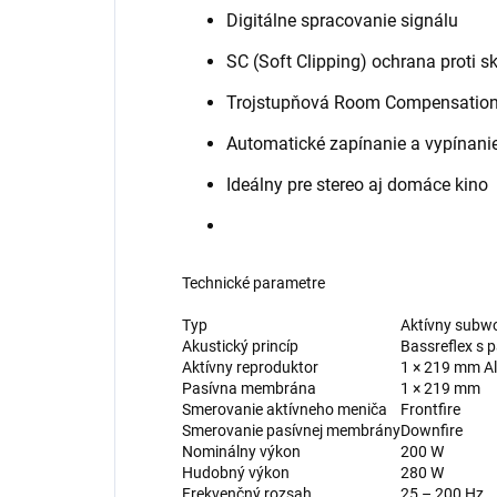
Digitálne spracovanie signálu
SC (Soft Clipping) ochrana proti s
Trojstupňová Room Compensatio
Automatické zapínanie a vypínani
Ideálny pre stereo aj domáce kino
Technické parametre
Typ
Aktívny subw
Akustický princíp
Bassreflex s
Aktívny reproduktor
1 × 219 mm Al
Pasívna membrána
1 × 219 mm
Smerovanie aktívneho meniča
Frontfire
Smerovanie pasívnej membrány
Downfire
Nominálny výkon
200 W
Hudobný výkon
280 W
Frekvenčný rozsah
25 – 200 Hz