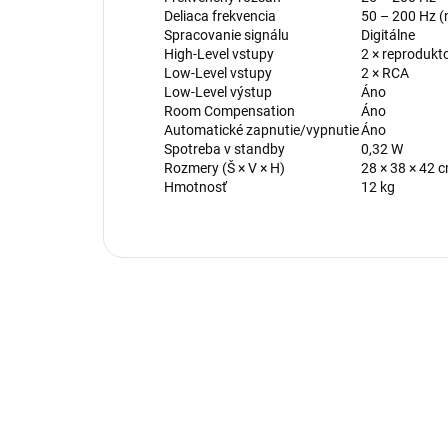
Deliaca frekvencia
50 – 200 Hz (
Spracovanie signálu
Digitálne
High-Level vstupy
2 × reprodukt
Low-Level vstupy
2 × RCA
Low-Level výstup
Áno
Room Compensation
Áno
Automatické zapnutie/vypnutie
Áno
Spotreba v standby
0,32 W
Rozmery (Š × V × H)
28 × 38 × 42 
Hmotnosť
12 kg