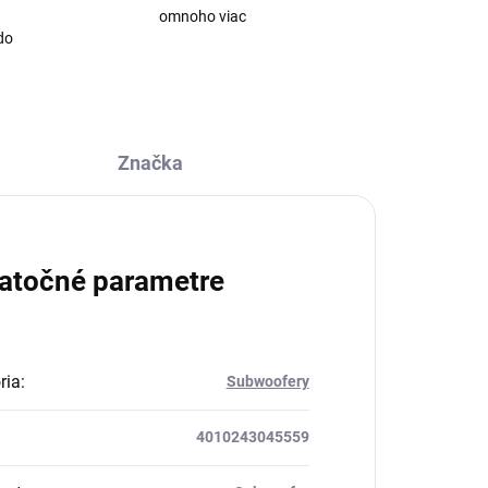
omnoho viac
do
Značka
atočné parametre
ria
:
Subwoofery
4010243045559