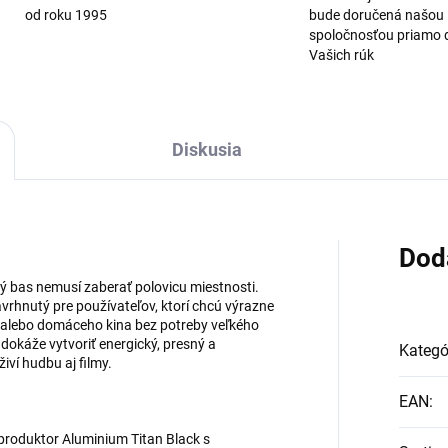
od roku 1995
bude doručená našou
spoločnosťou priamo 
Vašich rúk
Diskusia
Dod
ý bas nemusí zaberať polovicu miestnosti.
vrhnutý pre používateľov, ktorí chcú výrazne
u alebo domáceho kina bez potreby veľkého
káže vytvoriť energický, presný a
Kategó
iví hudbu aj filmy.
EAN
:
produktor Aluminium Titan Black s