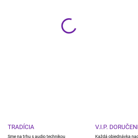
−
+
Canton Power Sub 8 S2 je na
Sub S2. Napriek svojim ne
presné basy a moderné techno
menšie obývacie izby, kancel
meniču Aluminium Titan Blac
energiu a atmosféru bez zby
DETAILNÉ INFORMÁCIE
TRADÍCIA
V.I.P. DORUČEN
Sme na trhu s audio technikou
Každá objednávka na