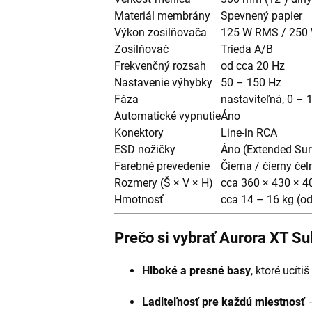
Materiál membrány
Spevnený papier
Výkon zosilňovača
125 W RMS / 250 
Zosilňovač
Trieda A/B
Frekvenčný rozsah
od cca 20 Hz
Nastavenie výhybky
50 – 150 Hz
Fáza
nastaviteľná, 0 – 
Automatické vypnutie
Áno
Konektory
Line-in RCA
ESD nožičky
Áno (Extended Su
Farebné prevedenie
Čierna / čierny čel
Rozmery (Š × V × H)
cca 360 × 430 × 
Hmotnosť
cca 14 – 16 kg (od
Prečo si vybrať Aurora XT S
Hlboké a presné basy
, ktoré ucíti
Laditeľnosť pre každú miestnosť
–