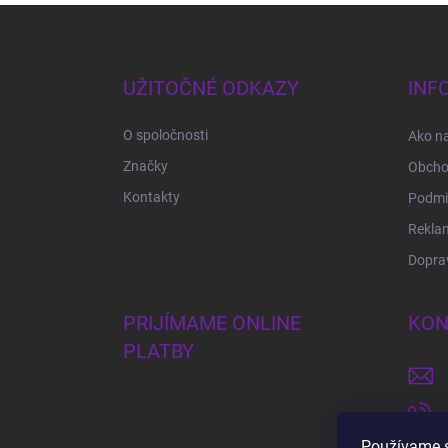
Z
á
p
ä
UŽITOČNÉ ODKAZY
INF
t
i
O spoločnosti
Ako n
e
Značky
Obcho
Kontakty
Podmi
Rekla
Doprav
PRIJÍMAME ONLINE
KON
PLATBY
Používame s