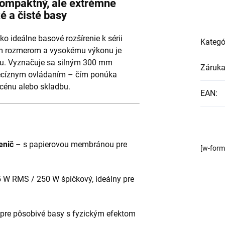
ompaktný, ale extrémne
é a čisté basy
ko ideálne basové rozšírenie k sérii
Kategó
m rozmerom a vysokému výkonu je
u. Vyznačuje sa silným 300 mm
Záruk
recíznym ovládaním – čím ponúka
scénu alebo skladbu.
EAN
:
enič
– s papierovou membránou pre
[w-for
 W RMS / 250 W špičkový, ideálny pre
pre pôsobivé basy s fyzickým efektom