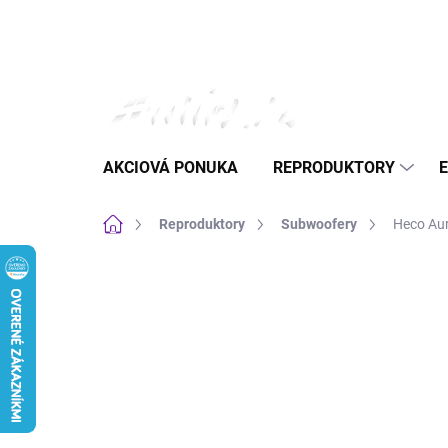
Prejsť
na
obsah
AKCIOVÁ PONUKA
REPRODUKTORY
Domov
Reproduktory
Subwoofery
Heco Aur
Neohodnotené
Podrobnosti hodnote
NOVINKA