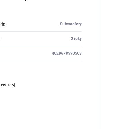
ria
:
Subwoofery
a
:
2 roky
4029678590503
m-N9H86]