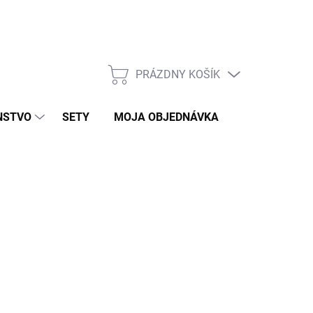
PRÁZDNY KOŠÍK
NÁKUPNÝ
KOŠÍK
NSTVO
SETY
MOJA OBJEDNÁVKA
ZNAČKY
KLAD
026