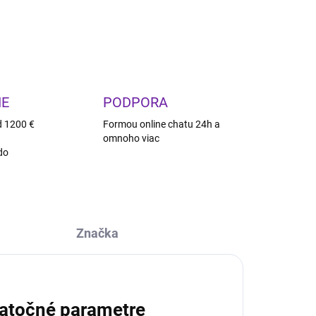
OPÝTAŤ SA
STRÁŽIŤ
IE
PODPORA
d 1200 €
Formou online chatu 24h a
omnoho viac
do
Značka
atočné parametre