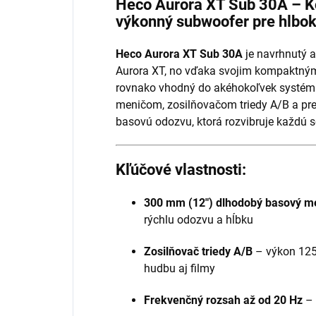
Heco Aurora XT Sub 30A – K
výkonný subwoofer pre hlbok
Heco Aurora XT Sub 30A
je navrhnutý a
Aurora XT, no vďaka svojim kompaktný
rovnako vhodný do akéhokoľvek systém
meničom, zosilňovačom triedy A/B a p
basovú odozvu, ktorá rozvibruje každú 
Kľúčové vlastnosti:
300 mm (12") dlhodobý basový m
rýchlu odozvu a hĺbku
Zosilňovač triedy A/B
– výkon 125
hudbu aj filmy
Frekvenčný rozsah až od 20 Hz
– 