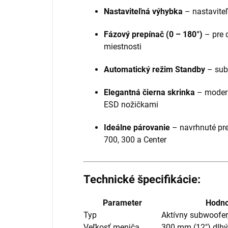
Nastaviteľná výhybka
– nastaviteľ
Fázový prepínač (0 – 180°)
– pre 
miestnosti
Automatický režim Standby
– sub
Elegantná čierna skrinka
– modern
ESD nožičkami
Ideálne párovanie
– navrhnuté pre
700, 300 a Center
Technické špecifikácie:
Parameter
Hodno
Typ
Aktívny subwoofer,
Veľkosť meniča
300 mm (12") dlhý