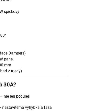
W špičkový
180°
rface Dampers)
ný panel
400 mm
had z triedy)
ub 30A?
š – nie len počuješ
 nastaviteľná výhybka a fáza