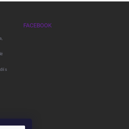
FACEBOOK
a,
lé
ií s