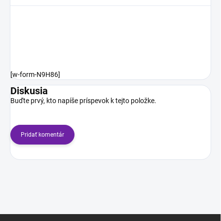
[w-form-N9H86]
Diskusia
Buďte prvý, kto napíše príspevok k tejto položke.
Pridať komentár
Z