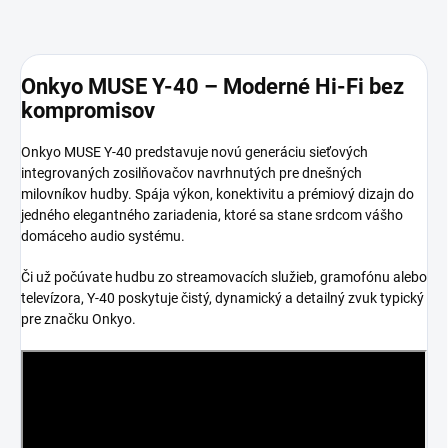
Onkyo MUSE Y-40 – Moderné Hi-Fi bez
kompromisov
Onkyo MUSE Y-40 predstavuje novú generáciu sieťových
integrovaných zosilňovačov navrhnutých pre dnešných
milovníkov hudby. Spája výkon, konektivitu a prémiový dizajn do
jedného elegantného zariadenia, ktoré sa stane srdcom vášho
domáceho audio systému.
Či už počúvate hudbu zo streamovacích služieb, gramofónu alebo
televízora, Y-40 poskytuje čistý, dynamický a detailný zvuk typický
pre značku Onkyo.