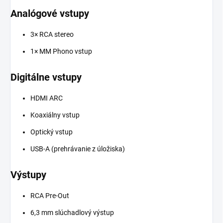
Analógové vstupy
3× RCA stereo
1× MM Phono vstup
Digitálne vstupy
HDMI ARC
Koaxiálny vstup
Optický vstup
USB-A (prehrávanie z úložiska)
Výstupy
RCA Pre-Out
6,3 mm slúchadlový výstup