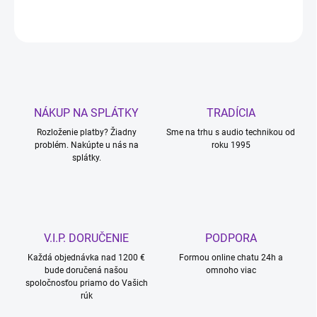
OPÝTAŤ SA
STRÁŽIŤ
NÁKUP NA SPLÁTKY
TRADÍCIA
Rozloženie platby? Žiadny
Sme na trhu s audio technikou od
problém. Nakúpte u nás na
roku 1995
splátky.
V.I.P. DORUČENIE
PODPORA
Každá objednávka nad 1200 €
Formou online chatu 24h a
bude doručená našou
omnoho viac
spoločnosťou priamo do Vašich
rúk