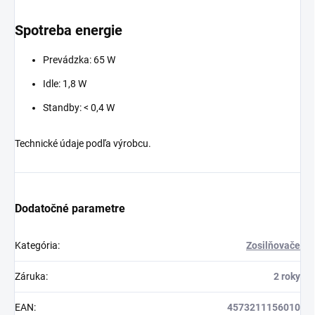
Spotreba energie
Prevádzka: 65 W
Idle: 1,8 W
Standby: < 0,4 W
Technické údaje podľa výrobcu.
Dodatočné parametre
Kategória
:
Zosilňovače
Záruka
:
2 roky
EAN
:
4573211156010