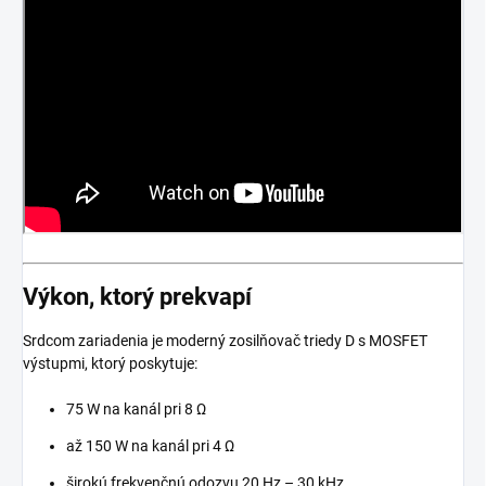
Výkon, ktorý prekvapí
Srdcom zariadenia je moderný zosilňovač triedy D s MOSFET
výstupmi, ktorý poskytuje:
75 W na kanál pri 8 Ω
až 150 W na kanál pri 4 Ω
širokú frekvenčnú odozvu 20 Hz – 30 kHz