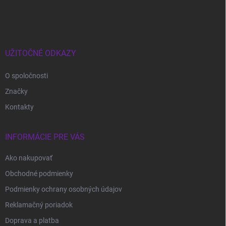
á
p
ä
t
i
UŽITOČNÉ ODKAZY
e
O spoločnosti
Značky
Kontakty
INFORMÁCIE PRE VÁS
Ako nakupovať
Obchodné podmienky
Podmienky ochrany osobných údajov
Reklamačný poriadok
Doprava a platba