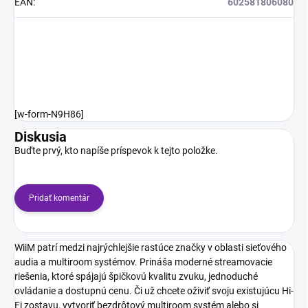
EAN
:
602581806080
[w-form-N9H86]
Diskusia
Buďte prvý, kto napíše príspevok k tejto položke.
Pridať komentár
WiiM patrí medzi najrýchlejšie rastúce značky v oblasti sieťového
audia a multiroom systémov. Prináša moderné streamovacie
riešenia, ktoré spájajú špičkovú kvalitu zvuku, jednoduché
ovládanie a dostupnú cenu. Či už chcete oživiť svoju existujúcu Hi-
Fi zostavu, vytvoriť bezdrôtový multiroom systém alebo si