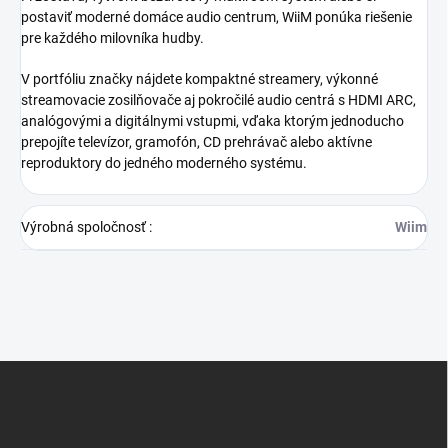
postaviť moderné domáce audio centrum, WiiM ponúka riešenie
pre každého milovníka hudby.
V portfóliu značky nájdete kompaktné streamery, výkonné
streamovacie zosilňovače aj pokročilé audio centrá s HDMI ARC,
analógovými a digitálnymi vstupmi, vďaka ktorým jednoducho
prepojíte televízor, gramofón, CD prehrávač alebo aktívne
reproduktory do jedného moderného systému.
Výrobná spoločnosť
:
Wiim
Z
á
p
ä