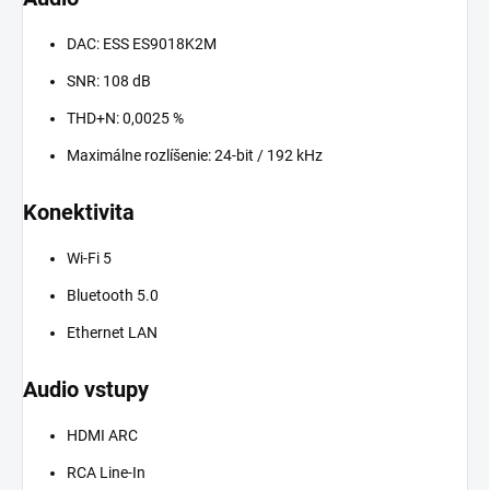
DAC: ESS ES9018K2M
SNR: 108 dB
THD+N: 0,0025 %
Maximálne rozlíšenie: 24-bit / 192 kHz
Konektivita
Wi-Fi 5
Bluetooth 5.0
Ethernet LAN
Audio vstupy
HDMI ARC
RCA Line-In