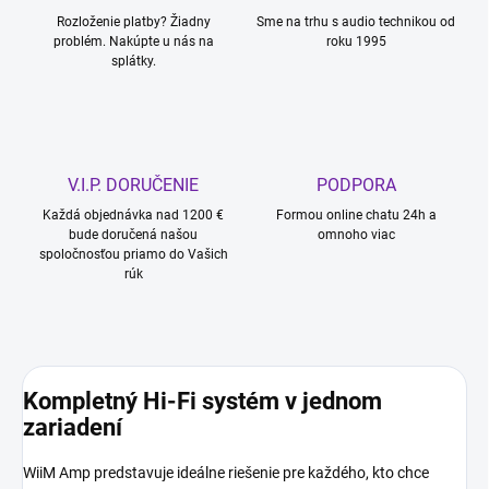
Rozloženie platby? Žiadny
Sme na trhu s audio technikou od
problém. Nakúpte u nás na
roku 1995
splátky.
V.I.P. DORUČENIE
PODPORA
Každá objednávka nad 1200 €
Formou online chatu 24h a
bude doručená našou
omnoho viac
spoločnosťou priamo do Vašich
rúk
Kompletný Hi-Fi systém v jednom
zariadení
WiiM Amp predstavuje ideálne riešenie pre každého, kto chce