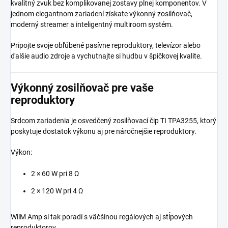
kvalitný zvuk bez komplikovanej zostavy plnej komponentov. V
jednom elegantnom zariadení získate výkonný zosilňovač,
moderný streamer a inteligentný multiroom systém.
Pripojte svoje obľúbené pasívne reproduktory, televízor alebo
ďalšie audio zdroje a vychutnajte si hudbu v špičkovej kvalite.
Výkonný zosilňovač pre vaše
reproduktory
Srdcom zariadenia je osvedčený zosilňovací čip TI TPA3255, ktorý
poskytuje dostatok výkonu aj pre náročnejšie reproduktory.
Výkon:
2 × 60 W pri 8 Ω
2 × 120 W pri 4 Ω
WiiM Amp si tak poradí s väčšinou regálových aj stĺpových
reproduktorov.