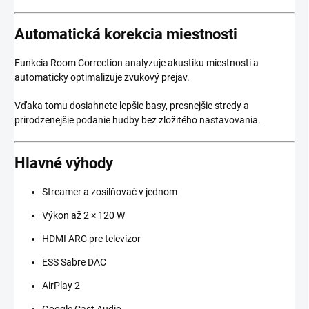
Automatická korekcia miestnosti
Funkcia Room Correction analyzuje akustiku miestnosti a
automaticky optimalizuje zvukový prejav.
Vďaka tomu dosiahnete lepšie basy, presnejšie stredy a
prirodzenejšie podanie hudby bez zložitého nastavovania.
Hlavné výhody
Streamer a zosilňovač v jednom
Výkon až 2 × 120 W
HDMI ARC pre televízor
ESS Sabre DAC
AirPlay 2