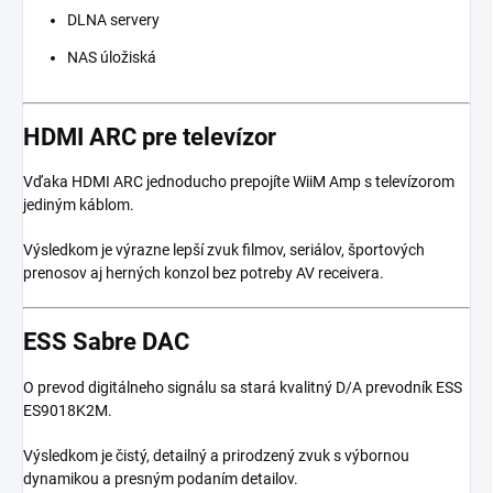
DLNA servery
NAS úložiská
HDMI ARC pre televízor
Vďaka HDMI ARC jednoducho prepojíte WiiM Amp s televízorom
jediným káblom.
Výsledkom je výrazne lepší zvuk filmov, seriálov, športových
prenosov aj herných konzol bez potreby AV receivera.
ESS Sabre DAC
O prevod digitálneho signálu sa stará kvalitný D/A prevodník ESS
ES9018K2M.
Výsledkom je čistý, detailný a prirodzený zvuk s výbornou
dynamikou a presným podaním detailov.