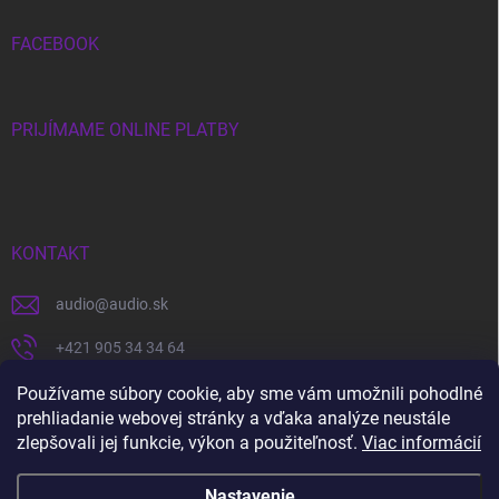
FACEBOOK
PRIJÍMAME ONLINE PLATBY
KONTAKT
audio
@
audio.sk
+421 905 34 34 64
https://www.facebook.com/audio.sk
Používame súbory cookie, aby sme vám umožnili pohodlné
prehliadanie webovej stránky a vďaka analýze neustále
audio.sk
zlepšovali jej funkcie, výkon a použiteľnosť.
Viac informácií
Nastavenie