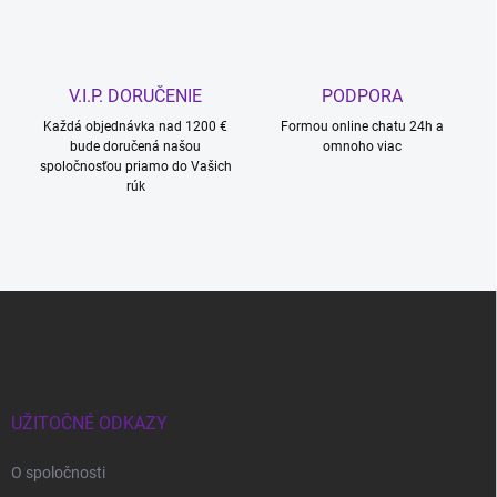
V.I.P. DORUČENIE
PODPORA
Každá objednávka nad 1200 €
Formou online chatu 24h a
bude doručená našou
omnoho viac
spoločnosťou priamo do Vašich
rúk
Z
á
p
ä
t
i
UŽITOČNÉ ODKAZY
e
O spoločnosti