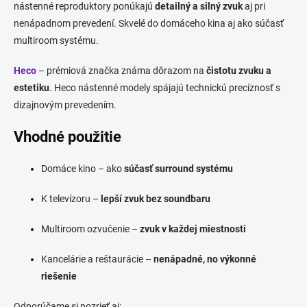
nástenné reproduktory ponúkajú
detailný a silný zvuk
aj pri
nenápadnom prevedení. Skvelé do domáceho kina aj ako súčasť
multiroom systému.
Heco
– prémiová značka známa dôrazom na
čistotu zvuku a
estetiku
. Heco nástenné modely spájajú technickú precíznosť s
dizajnovým prevedením.
Vhodné použitie
Domáce kino – ako
súčasť surround systému
K televízoru –
lepší zvuk bez soundbaru
Multiroom ozvučenie –
zvuk v každej miestnosti
Kancelárie a reštaurácie –
nenápadné, no výkonné
riešenie
Odporúčame si pozrieť aj: