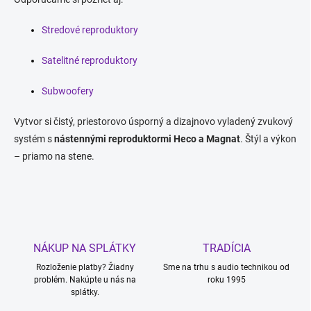
Stredové reproduktory
Satelitné reproduktory
Subwoofery
Vytvor si čistý, priestorovo úsporný a dizajnovo vyladený zvukový
systém s
nástennými reproduktormi Heco a Magnat
. Štýl a výkon
– priamo na stene.
NÁKUP NA SPLÁTKY
TRADÍCIA
Rozloženie platby? Žiadny
Sme na trhu s audio technikou od
problém. Nakúpte u nás na
roku 1995
splátky.