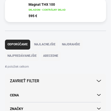
Magnat THX 100
SKLADOM - CENTRÁLNY SKLAD
595 €
R
a
ODPORÚČAME
NAJLACNEJŠIE
NAJDRAHŠIE
d
e
NAJPREDÁVANEJŠIE
ABECEDNE
n
i
4
položiek celkom
e
p
ZAVRIEŤ FILTER
r
o
d
CENA
u
k
t
ZNAČKY