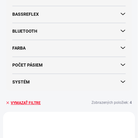
o
v
BASSREFLEX
BLUETOOTH
FARBA
POČET PÁSIEM
SYSTÉM
Zobrazených položiek:
4
VYMAZAŤ FILTRE
V
ý
NOVINKA
NOVINKA
p
ZADARMO
ZADARMO
i