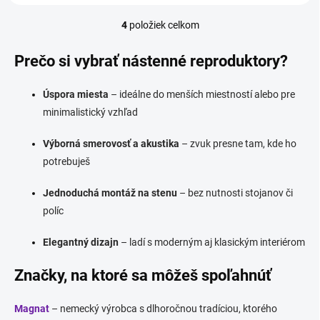
4
položiek celkom
O
v
l
Prečo si vybrať nástenné reproduktory?
á
d
Úspora miesta
– ideálne do menších miestností alebo pre
a
c
minimalistický vzhľad
i
e
Výborná smerovosť a akustika
– zvuk presne tam, kde ho
p
potrebuješ
r
v
k
Jednoduchá montáž na stenu
– bez nutnosti stojanov či
y
políc
v
ý
Elegantný dizajn
– ladí s moderným aj klasickým interiérom
p
i
Značky, na ktoré sa môžeš spoľahnúť
s
u
Magnat
– nemecký výrobca s dlhoročnou tradíciou, ktorého