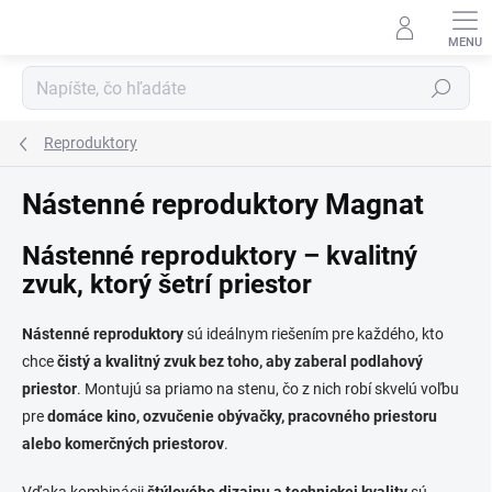
Prejsť
na
obsah
Hľadať
Reproduktory
Nástenné reproduktory Magnat
Nástenné reproduktory – kvalitný
zvuk, ktorý šetrí priestor
Nástenné reproduktory
sú ideálnym riešením pre každého, kto
chce
čistý a kvalitný zvuk bez toho, aby zaberal podlahový
priestor
. Montujú sa priamo na stenu, čo z nich robí skvelú voľbu
pre
domáce kino, ozvučenie obývačky, pracovného priestoru
alebo komerčných priestorov
.
Vďaka kombinácii
štýlového dizajnu a technickej kvality
sú