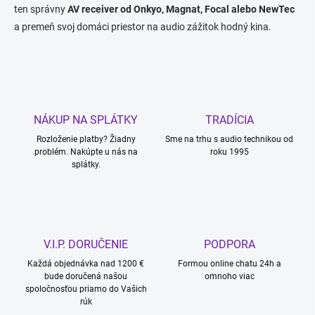
ten správny
AV receiver od Onkyo, Magnat, Focal alebo NewTec
a premeň svoj domáci priestor na audio zážitok hodný kina.
NÁKUP NA SPLÁTKY
TRADÍCIA
Rozloženie platby? Žiadny
Sme na trhu s audio technikou od
problém. Nakúpte u nás na
roku 1995
splátky.
V.I.P. DORUČENIE
PODPORA
Každá objednávka nad 1200 €
Formou online chatu 24h a
bude doručená našou
omnoho viac
spoločnosťou priamo do Vašich
rúk