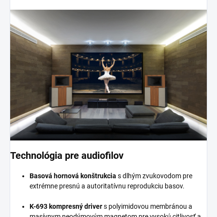
Technológia pre audiofilov
Basová hornová konštrukcia
s dlhým zvukovodom pre
extrémne presnú a autoritatívnu reprodukciu basov.
K-693 kompresný driver
s polyimidovou membránou a
masívnym neodýmovým magnetom pre vysokú citlivosť a