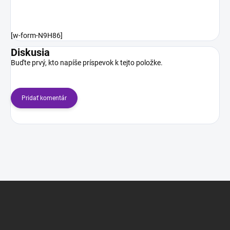
[w-form-N9H86]
Diskusia
Buďte prvý, kto napíše príspevok k tejto položke.
Pridať komentár
Z
á
p
ä