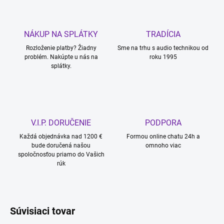
NÁKUP NA SPLÁTKY
TRADÍCIA
Rozloženie platby? Žiadny
Sme na trhu s audio technikou od
problém. Nakúpte u nás na
roku 1995
splátky.
V.I.P. DORUČENIE
PODPORA
Každá objednávka nad 1200 €
Formou online chatu 24h a
bude doručená našou
omnoho viac
spoločnosťou priamo do Vašich
rúk
Súvisiaci tovar