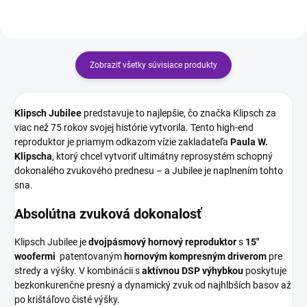
Zobraziť všetky súvisiace produkty
Klipsch Jubilee
predstavuje to najlepšie, čo značka Klipsch za
viac než 75 rokov svojej histórie vytvorila. Tento high-end
reproduktor je priamym odkazom vízie zakladateľa
Paula W.
Klipscha
, ktorý chcel vytvoriť ultimátny reprosystém schopný
dokonalého zvukového prednesu – a Jubilee je naplnením tohto
sna.
Absolútna zvuková dokonalosť
Klipsch Jubilee je
dvojpásmový hornový reproduktor
s
15"
woofermi
patentovaným
hornovým kompresným driverom
pre
stredy a výšky. V kombinácii s
aktívnou DSP výhybkou
poskytuje
bezkonkurenčne presný a dynamický zvuk od najhlbších basov až
po krištáľovo čisté výšky.