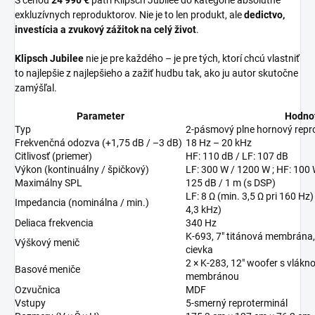
S cenou
24 990 €
patrí Klipsch Jubilee do kategórie absolútne
exkluzívnych reproduktorov. Nie je to len produkt, ale
dedictvo,
investícia a zvukový zážitok na celý život
.
Klipsch Jubilee
nie je pre každého – je pre tých, ktorí chcú vlastniť
to najlepšie z najlepšieho a zažiť hudbu tak, ako ju autor skutočne
zamýšľal.
Parameter
Hodno
Typ
2-pásmový plne hornový repr
Frekvenčná odozva (+1,75 dB / –3 dB)
18 Hz – 20 kHz
Citlivosť (priemer)
HF: 110 dB / LF: 107 dB
Výkon (kontinuálny / špičkový)
LF: 300 W / 1200 W ; HF: 100
Maximálny SPL
125 dB / 1 m (s DSP)
LF: 8 Ω (min. 3,5 Ω pri 160 Hz) 
Impedancia (nominálna / min.)
4,3 kHz)
Deliaca frekvencia
340 Hz
K-693, 7" titánová membrána,
Výškový menič
cievka
2 × K-283, 12" woofer s vlák
Basové meniče
membránou
Ozvučnica
MDF
Vstupy
5-smerný reproterminál