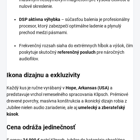
nulové skreslenie.
DSP aktívna výhybka
– súčasťou balenia je profesionálny
procesor, ktorý zabezpečí optimálne ladenie a plynulý
prechod medzi pásmami.
Frekvenčný rozsah siaha do extrémnych hĺbok a výšok, čím
poskytuje skutočný
referenčný posluch
pre náročných
audiofilov.
Ikona dizajnu a exkluzivity
Každý kus je ručne vyrábaný v
Hope, Arkansas (USA)
a
predstavuje vrchol remeselného spracovania Klipsch. Prémiové
drevené povrchy, masívna konštrukcia a ikonický dizajn robia z
Jubilee nielen audio zariadenie, ale aj
umelecký a zberateľský
kúsok
.
Cena odráža jedinečnosť