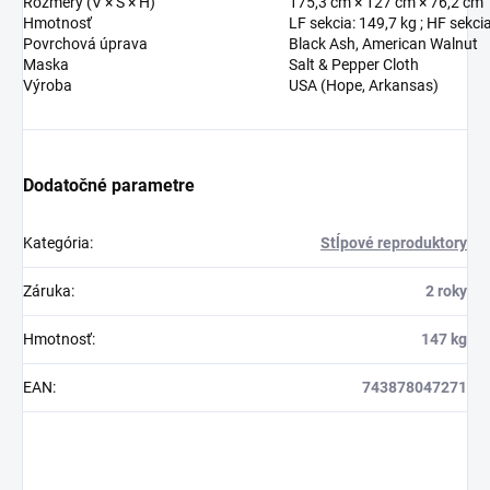
Rozmery (V × Š × H)
175,3 cm × 127 cm × 76,2 cm
Hmotnosť
LF sekcia: 149,7 kg ; HF sekcia
Povrchová úprava
Black Ash, American Walnut
Maska
Salt & Pepper Cloth
Výroba
USA (Hope, Arkansas)
Dodatočné parametre
Kategória
:
Stĺpové reproduktory
Záruka
:
2 roky
Hmotnosť
:
147 kg
EAN
:
743878047271