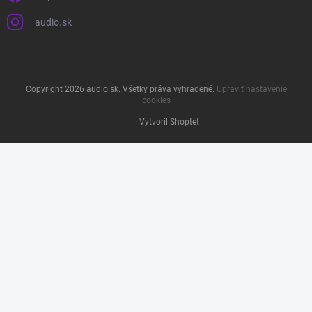
audio.sk
Copyright 2026
audio.sk
. Všetky práva vyhradené.
Upraviť nastavenie
cookies
Vytvoril Shoptet