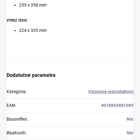
255 x 358 mm
VÝREZ (ŠXV)
224 x 335 mm
Dodatočné parametre
Kategória
:
Vstavané reproduktory
EAN
:
4018843881089
Bassreflex
:
Nie
Bluetooth
:
Nie