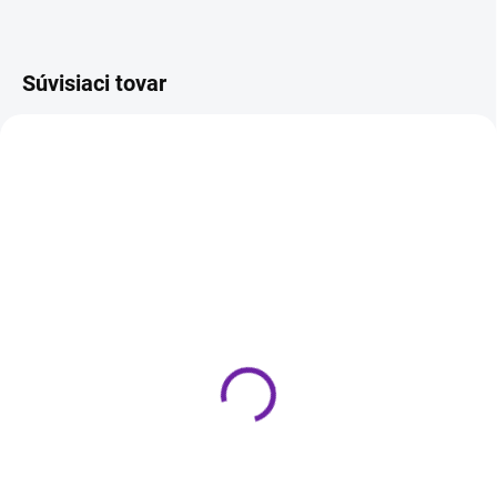
Súvisiaci tovar
ZADARM
IHNEĎ K ODOSLANIU
IHNEĎ K ODOSLANIU
(1 KS)
(1 KS)
Oehlbach Repro kábel
Magnat MC 200
1,5mm, 30m
489 €
65 €
Do košíka
Do košíka
Kompaktný stereo receiver s