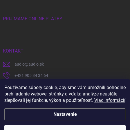
PRIJÍMAME ONLINE PLATBY
KONTAKT
audio
@
audio.sk
+421 905 34 34 64
https://www.facebook.com/audio.sk
Používame súbory cookie, aby sme vám umožnili pohodlné
prehliadanie webovej stránky a vďaka analýze neustále
audio.sk
zlepšovali jej funkcie, výkon a použiteľnosť.
Viac informácií
Nastavenie
Copyright 2026
audio.sk
. Všetky práva vyhradené.
Upraviť nastavenie