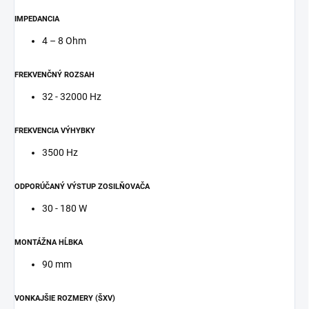
IMPEDANCIA
4 – 8 Ohm
FREKVENČNÝ ROZSAH
32 - 32000 Hz
FREKVENCIA VÝHYBKY
3500 Hz
ODPORÚČANÝ VÝSTUP ZOSILŇOVAČA
30 - 180 W
MONTÁŽNA HĹBKA
90 mm
VONKAJŠIE ROZMERY (ŠXV)