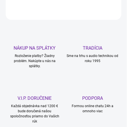
OPÝTAŤ SA
STRÁŽIŤ
NÁKUP NA SPLÁTKY
TRADÍCIA
Rozloženie platby? Žiadny
Sme na trhu s audio technikou od
problém. Nakúpte u nás na
roku 1995
splátky.
V.I.P. DORUČENIE
PODPORA
Každá objednávka nad 1200 €
Formou online chatu 24h a
bude doručená našou
omnoho viac
spoločnosťou priamo do Vašich
rúk