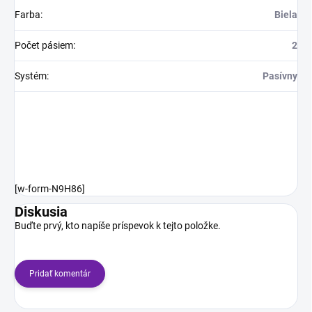
Farba
:
Biela
Počet pásiem
:
2
Systém
:
Pasívny
[w-form-N9H86]
Diskusia
Buďte prvý, kto napíše príspevok k tejto položke.
Pridať komentár