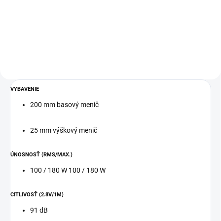
integrovaným CD prehrávačom,
OEHLBACH Speaker Wire SP 15
DAB+/FM tunerom a sieťovými
reproduktorový kábel priesvitný
funkciami Výkon: 2 × 35 W (4 Ω),
2x1,5mm² Dĺžka: 30 m
2 × 25 W (8 Ω) DAC: Hi-Res Audio
certifikovaný,...
VYBAVENIE
200 mm basový menič
25 mm výškový menič
ÚNOSNOSŤ (RMS/MAX.)
100 / 180 W 100 / 180 W
CITLIVOSŤ (2.8V/1M)
91 dB