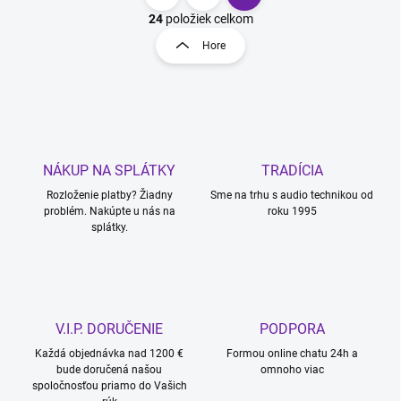
S
t
24
položiek celkom
O
r
v
Hore
á
l
á
n
d
k
a
o
c
v
i
a
e
NÁKUP NA SPLÁTKY
TRADÍCIA
n
p
r
i
Rozloženie platby? Žiadny
Sme na trhu s audio technikou od
v
problém. Nakúpte u nás na
roku 1995
e
splátky.
k
y
v
ý
p
i
V.I.P. DORUČENIE
PODPORA
s
u
Každá objednávka nad 1200 €
Formou online chatu 24h a
bude doručená našou
omnoho viac
spoločnosťou priamo do Vašich