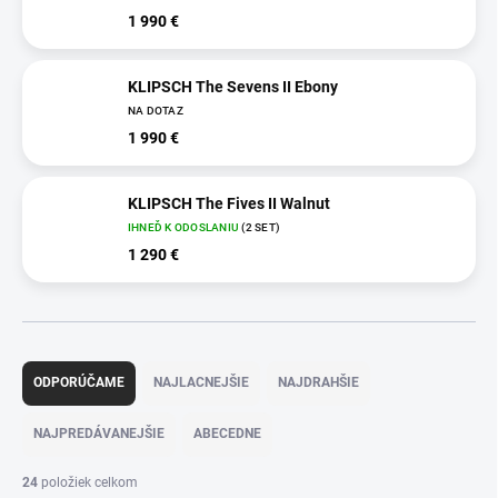
1 990 €
KLIPSCH The Sevens II Ebony
NA DOTAZ
1 990 €
KLIPSCH The Fives II Walnut
IHNEĎ K ODOSLANIU
(2 SET)
1 290 €
R
a
ODPORÚČAME
NAJLACNEJŠIE
NAJDRAHŠIE
d
e
NAJPREDÁVANEJŠIE
ABECEDNE
n
i
24
položiek celkom