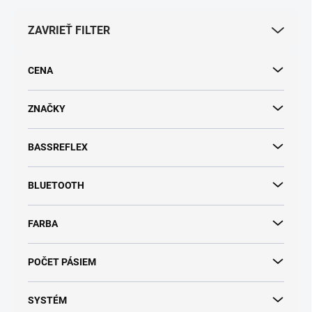
e
p
ZAVRIEŤ FILTER
r
o
d
CENA
u
k
t
ZNAČKY
o
v
BASSREFLEX
BLUETOOTH
FARBA
POČET PÁSIEM
SYSTÉM