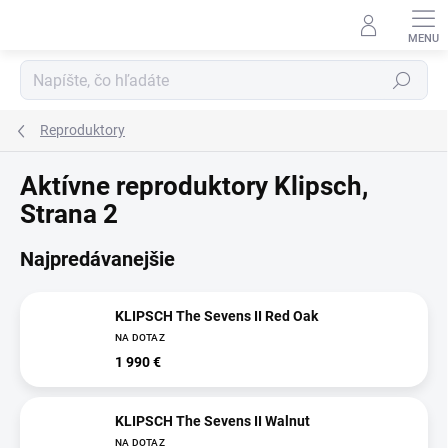
Prejsť
na
obsah
Hľadať
Reproduktory
Aktívne reproduktory Klipsch
,
Strana 2
Najpredávanejšie
KLIPSCH The Sevens II Red Oak
NA DOTAZ
1 990 €
KLIPSCH The Sevens II Walnut
NA DOTAZ