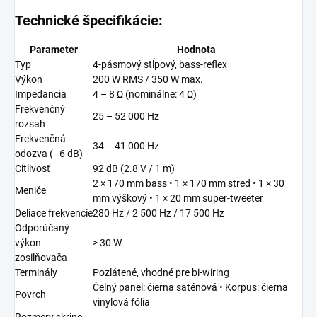
Technické špecifikácie:
Parameter
Hodnota
Typ
4-pásmový stĺpový, bass-reflex
Výkon
200 W RMS / 350 W max.
Impedancia
4 – 8 Ω (nominálne: 4 Ω)
Frekvenčný
25 – 52 000 Hz
rozsah
Frekvenčná
34 – 41 000 Hz
odozva (–6 dB)
Citlivosť
92 dB (2.8 V / 1 m)
2 × 170 mm bass • 1 × 170 mm stred • 1 × 30
Meniče
mm výškový • 1 × 20 mm super-tweeter
Deliace frekvencie
280 Hz / 2 500 Hz / 17 500 Hz
Odporúčaný
výkon
> 30 W
zosilňovača
Terminály
Pozlátené, vhodné pre bi-wiring
Čelný panel: čierna saténová • Korpus: čierna
Povrch
vinylová fólia
Rozmery skrine