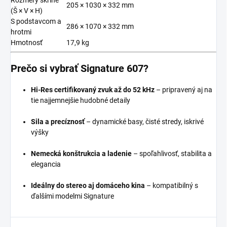
205 × 1030 × 332 mm
(Š × V × H)
S podstavcom a
286 × 1070 × 332 mm
hrotmi
Hmotnosť
17,9 kg
Prečo si vybrať Signature 607?
Hi-Res certifikovaný zvuk až do 52 kHz
– pripravený aj na
tie najjemnejšie hudobné detaily
Sila a precíznosť
– dynamické basy, čisté stredy, iskrivé
výšky
Nemecká konštrukcia a ladenie
– spoľahlivosť, stabilita a
elegancia
Ideálny do stereo aj domáceho kina
– kompatibilný s
ďalšími modelmi Signature