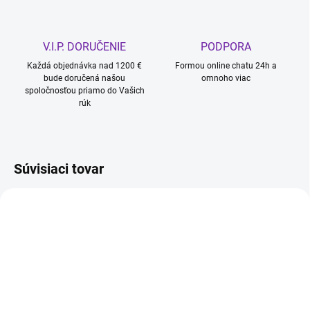
V.I.P. DORUČENIE
PODPORA
Každá objednávka nad 1200 €
Formou online chatu 24h a
bude doručená našou
omnoho viac
spoločnosťou priamo do Vašich
rúk
Súvisiaci tovar
NOVINKA
NOVINKA
ZADARMO
ZADARM
IHNEĎ K ODOSLANIU
IHNEĎ K ODOSLANIU