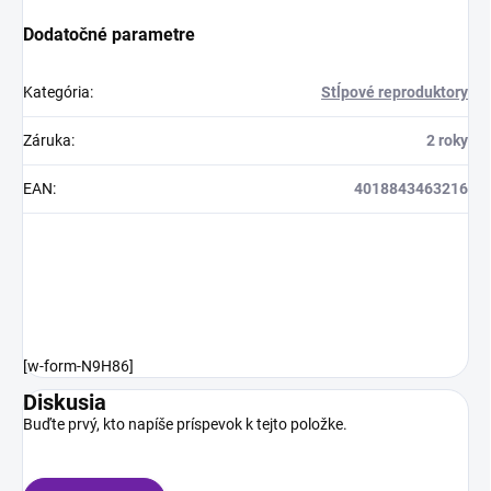
Dodatočné parametre
Kategória
:
Stĺpové reproduktory
Záruka
:
2 roky
EAN
:
4018843463216
[w-form-N9H86]
Diskusia
Buďte prvý, kto napíše príspevok k tejto položke.