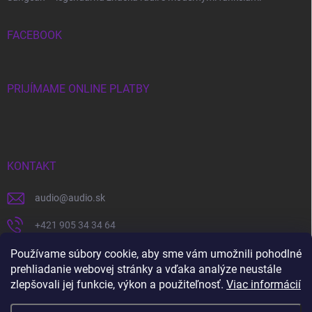
FACEBOOK
PRIJÍMAME ONLINE PLATBY
KONTAKT
audio
@
audio.sk
+421 905 34 34 64
https://www.facebook.com/audio.sk
Používame súbory cookie, aby sme vám umožnili pohodlné
prehliadanie webovej stránky a vďaka analýze neustále
audio.sk
zlepšovali jej funkcie, výkon a použiteľnosť.
Viac informácií