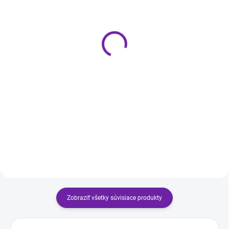
(2 SET)
(1 SET)
Oehlbach Transform
Oehlbach Transform
Dual Plug 2m
Dual Plug 3m
249 €
299 €
Do košíka
Do košíka
Oehlbach Transform Dual-Plug (2
Oehlbach Transform Dual-Plug (3
m) je špičkový stereo
m) je špičkový stereo
reproduktorový kábel série
reproduktorový kábel série
Excellence, ktorý kombinuje štyri
Excellence, ktorý kombinuje štyri
samostatne tienené vodiče z OFC
samostatne tienené vodiče z OFC
medi (oxygen-free copper) s...
medi (oxygen-free copper) s...
Zobraziť všetky súvisiace produkty