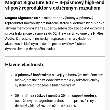
Magnat Signature 607 – 4-pásmový high-end
stĺpový reproduktor s extrémnym rozsahom
Magnat Signature 607
je mimoriadne výkonný 4-pásmový
reproduktor navrhnutý pre náročné stereo aj domáce kino. Vďaka
štyrom meničom vrátane super-tweetera dokáže pokryť extrémne
široké frekvenčné pásmo až do 52 kHz – certifikované pre
Hi-Res
Audio
. S precíznym nemeckým spracovaním a vyladenou
akustikou je ideálnym riešením pre milovníkov čistého,
dynamického a detailného zvuku.
Hlavné vlastnosti:
4-pásmová konštrukcia
s dvojitým basovým meničom pre
hlboké, presné basy, oddelený stred a vysokofrekvenčný
systém pre prirodzené a brilantné výšky
30 mm fmax výškový menič
a
20 mm super-tweeter
s
neodýmovým magnetom a vlnovodom pre rozšírený a
detailný výškový rozsah až do 52 000 Hz