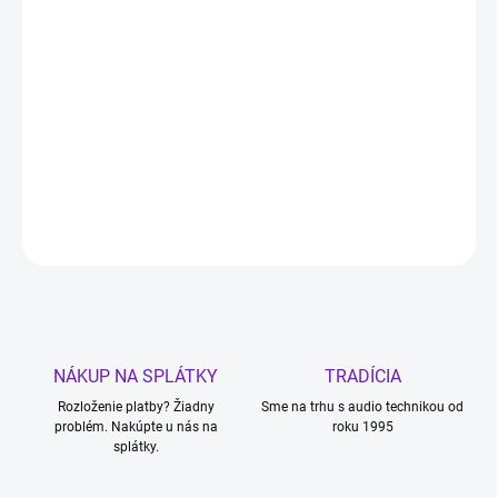
MDF ozvučnica s kovovými hrotmi a výškovo
nastaviteľnými nožičkami
Cena za PÁR
DETAILNÉ INFORMÁCIE
OPÝTAŤ SA
STRÁŽIŤ
NÁKUP NA SPLÁTKY
TRADÍCIA
Rozloženie platby? Žiadny
Sme na trhu s audio technikou od
problém. Nakúpte u nás na
roku 1995
splátky.