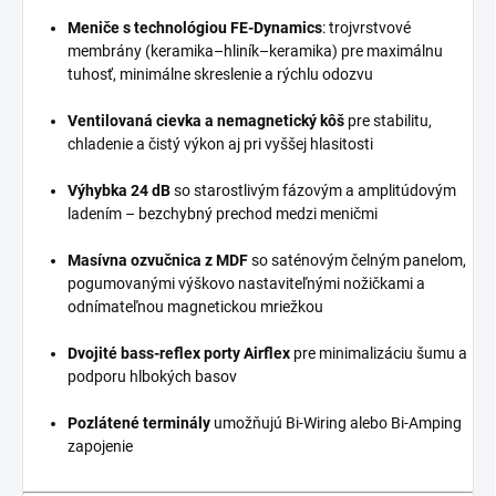
Meniče s technológiou FE-Dynamics
: trojvrstvové
membrány (keramika–hliník–keramika) pre maximálnu
tuhosť, minimálne skreslenie a rýchlu odozvu
Ventilovaná cievka a nemagnetický kôš
pre stabilitu,
chladenie a čistý výkon aj pri vyššej hlasitosti
Výhybka 24 dB
so starostlivým fázovým a amplitúdovým
ladením – bezchybný prechod medzi meničmi
Masívna ozvučnica z MDF
so saténovým čelným panelom,
pogumovanými výškovo nastaviteľnými nožičkami a
odnímateľnou magnetickou mriežkou
Dvojité bass-reflex porty Airflex
pre minimalizáciu šumu a
podporu hlbokých basov
Pozlátené terminály
umožňujú Bi-Wiring alebo Bi-Amping
zapojenie